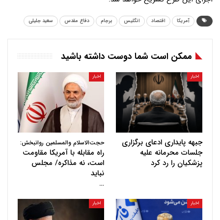
آمریکا
اقتصاد
انگلیس
برجام
دفاع مقدس
سعید جلیلی
ممکن است شما دوست داشته باشید
اخبار
اخبار
جبهه پایداری ادعای برگزاری
حجت‌الاسلام والمسلمین روانبخش:
جلسات محرمانه علیه
راه مقابله با آمریکا مقاومت
پزشکیان را رد کرد
است، نه مذاکره/ مجلس
نباید
…
اخبار
اخبار