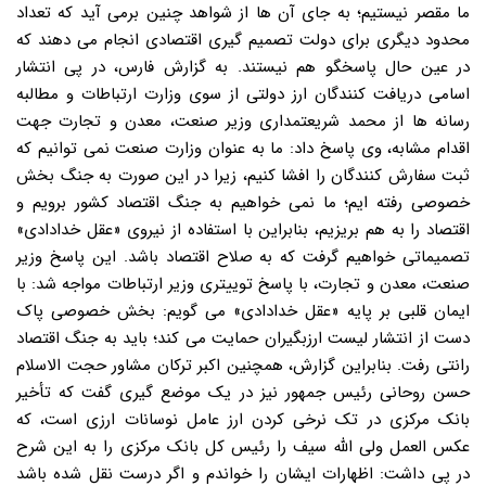
ما مقصر نیستیم؛ به جای آن ها از شواهد چنین برمی آید که تعداد
محدود دیگری برای دولت تصمیم گیری اقتصادی انجام می دهند که
در عین حال پاسخگو هم نیستند. به گزارش فارس، در پی انتشار
اسامی دریافت کنندگان ارز دولتی از سوی وزارت ارتباطات و مطالبه
رسانه ها از محمد شریعتمداری وزیر صنعت، معدن و تجارت جهت
اقدام مشابه، وی پاسخ داد: ما به عنوان وزارت صنعت نمی توانیم که
ثبت سفارش کنندگان را افشا کنیم، زیرا در این صورت به جنگ بخش
خصوصی رفته ایم؛ ما نمی خواهیم به جنگ اقتصاد کشور برویم و
اقتصاد را به هم بریزیم، بنابراین با استفاده از نیروی «عقل خدادادی»
تصمیماتی خواهیم گرفت که به صلاح اقتصاد باشد. این پاسخ وزیر
صنعت، معدن و تجارت، با پاسخ توییتری وزیر ارتباطات مواجه شد: با
ایمان قلبی بر پایه «عقل خدادادی» می گویم: بخش خصوصی پاک
دست از انتشار لیست ارزبگیران حمایت می کند؛ باید به جنگ اقتصاد
رانتی رفت. بنابراین گزارش، همچنین اکبر ترکان مشاور حجت الاسلام
حسن روحانی رئیس جمهور نیز در یک موضع گیری گفت که تأخیر
بانک مرکزی در تک نرخی کردن ارز عامل نوسانات ارزی است، که
عکس العمل ولی الله سیف را رئیس کل بانک مرکزی را به این شرح
در پی داشت: اظهارات ایشان را خواندم و اگر درست نقل شده باشد