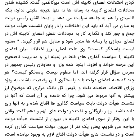
کردن اختلافات اعضای کابینه اش است میرکاظمی گفت: کشیده شدن
مجادلات اعضای کابینه به رسانه ها نه تنها نتیجه مثبتی ندارد، بلکه
ناامیدی را هم به جامعه سرایت می دهد و اینجا نقش رئیس دولت
به میان می آید که باید این اختلافات را در پایان نشست هیأت دولت
جمع و جور کند و نگذارد کار به مجادلات لفظی اعضای کابینه اش در
فضای مجازی یا رسانه ها منجر شود و مقابل هم قرار گیرند. * معلوم
نیست پاسخگو کیست؟ وی علت اصلی بروز اختلاف میان اعضای
کابینه را سیاست گذاری های غلط در زمینه ارز و مدیریت ناصحیح
این عرصه خواند و افزود: اینجا همه وزرا و معاونان رئیس جمهور در
معرض سؤال قرار گرفته اند، اما معلوم نیست پاسخگو کیست؟ هر
چند که همه اعضای دولت باید پاسخگوی این وضعیت باشند، به ویژه
وزرای اقتصاد، صنعت، نفت و رئیس کل بانک مرکزی که موضوع ارز
بیشتر به آنها مربوط می شود، چرا که قاعده بر آن است که آنها در
نشست هیأت دولت بابت سیاست گذاری ها اقناع شده و به آنها رای
داده باشند. وزیر بازرگانی و نفت در دولت های نهم و دهم گفت: وقتی
با این رفتار از سوی اعضای کابینه در بیرون از نشست هیأت دولت
مواجه می شویم، یعنی یک نفر از بیرون دولت سیاست گذاری کرده
است و در نشست های هیأت دولت اقناع لازم به وجود نیامده است،