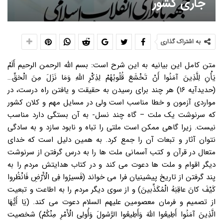
جاری کشور
به اشتراک گذاری
متن کامل این بیانیه به این شرح است: بسم الله الرحمن الرحیم أَلَمْ
یَأْنِ لِلَّذِینَ آمَنُوا أَنْ تَخْشَعَ قُلُوبُهُمْ لِذِکْرِ اللَّهِ وَمَا نَزَلَ مِنَ الْحَقِّ…
(حدیدآیه ۱۶) هر چند برای رسیدن به حقیقت و یافتن راه درست، در
مواردی آزمون و خطا مناسب است ولی در مسایل مهم و کلان کشور
که سرنوشت یک ملت – گاه چند نسل- به آن بستگی دارد مناسب
نیست. زیرا گاهی ممکن است ملتی را تباه و نابود سازد و به سادگی
نتوان آثار و تبعات آن را جمع کرد. به همین دلیل است که خدای
متعال در قرآن و کتب آسمانی ملت ها را به درس گرفتن از سرنوشت
دیگر اقوام و ملت ها دعوت می کند و در کتاب هدایتش مردم را به
پند گرفتن از تاریخ پیشینیان فرا می خواند (فَسیرُوا فِی الْأَرْضِ فَانْظُروا
کَیْفَ کانَ عاقِبَهُ الْمُکَذِّبینَ) و از سوی دیگر مردم را به اطاعت و تبعیت
از تصمیم و فرمان معصومین علیهم السلام دعوت می کند. (یَا أَیُّهَا
الَّذِینَ آمَنُوا أَطِیعُوا اللَّهَ وَأَطِیعُوا الرَّسُولَ وَأُولِی الْأَمْرِ مِنْکُمْ) شخصیت