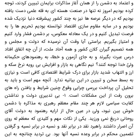
و اعتماد به دشمن را از همان آغاز مذاکرات برایمان تبیین کردند، توجه
کرده بودیم امروز نه تنها در صنعت هسته ای به قله علمی دست یافته
بودیم که در دیگر عرصه ها نیز به چند کشور پیشرفته دنیا نزدیک شده
بودیم و در سایه مقاوم سازی اقتصاد توانسته بودیم تحریم ها را به
فرصت تبدیل کنیم و در یک معادله معکوس، بر دشمن فشار وارد کنیم
و امتیاز بگیریم. براستی آیا وقت آن نرسیده که دولت و مجلس و
همه تصمیم گیران کلان کشور و همه آحاد ملت، از آن چه اتفاق افتاد
درس عبرت بگیرند و به جای آزمون و خطا، به رهنمودهای حکیمانه
ولیّ خدا توجه کنند؟ نیم نگاهی به بازار و افزایش بی رویه نرخ سکه و
ارز و التهاب شدید بازار برای درک شرایط اقتصادی کافی است و نیازی
به بسط سخن و تبیین در این بیانیه ندارد. آنچه مهم است و باید به
تحلیل آن پرداخت بررسی چرایی وقوع چنین شرایط و یافتن راه های
برون رفت از این مشکلات است. ۱- بی تدبیری دولت و نداشتن
کفایت سیاسی لازم هر چند مقام معظم رهبری به مذاکره با دشمن
خوش بین نبود، ولی در عین حال از ارایه رهنمود به دولت آقای
روحانی دریغ نمی ورزید. یکی از نکات مهم و کلیدی که معظم له روی
آن اصرار داشتند راهبرد نقد در برابر نقد و نسیه در برابر نسیه و گرفتن
تضمین محکم در برابر وعده نسیه آنها بود. بی تردید چنانچه به این