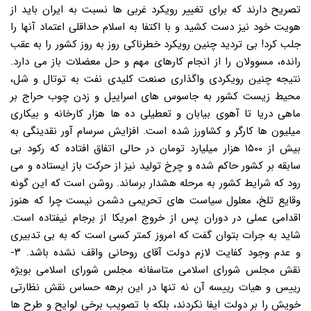
تصریح دارند که برای تغییر رویکرد غربی ها نسبت به ایران باید از
هویت خود نیز دست کشید و با اکتفا به اسلام حداقلی اعتماد آنها را
جلب کرد! بی تردید چنین رویکرد خطرناکی روز به روز کشور را به عقب
رانده، مسوولان را از انجام کارهای مهم و حل معضلات باز می دارد.
نتیجه چنین رویکردی واگذاری صنعت کلیدی نفت به توتال و شل،
محیط زیست کشور به جاسوس های اسراییل و زدن چوب حراج بر
ماهی دریا تا آهوی بیابان و تعطیلی ده ها هزار کارخانه و بیکاری
میلیون ها کارگر و کشاورز شده است. افزایش سرسام آور نقدینگی به
بیش از ۱۵۰۰ هزار میلیارد تومان در حالی اتفاق افتاده که رکود بی
سابقه بر کشور حاکم شده و چرخ تولید نیز از حرکت باز ایستاده و می
رود که شرایط کشور به مرحله هشدار برساند. روشن است که این گونه
وقایع تلخ، معلول سیاست های تحریمی دشمن نیست چرا که هنوز
اقدامی عملی در دوران پس از خروج امریکا از برجام نیفتاده است.
شاید به جرات بتوان گفت که امروز کمتر کسی است که به بی تدبیری
و عدم وجود کفایت لازم دولت آقای روحانی واقف نشده باشد. ۳-
نقش مجلس شورای اسلامی متاسفانه مجلس شورای اسلامی بویژه
رییس و هیات رییسه آن نه تنها در این برهه حساس نقش نظارتی
خویش را بر دولت ایفا نکردند، بلکه با تصویب برخی لوایح و طرح ها