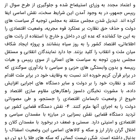
و اعتماد مجدد به وزرای استیضاح شده و جلوگیری از طرح سوال از
رییس جمهور، در به وجود آمدن این شرایط سخت، نقش اساسی ایفا
کرده اند. تبدیل شدن مجلس منتقد به مجلس توجیه گر سیاست های
دولت و حذف حق نظارت بر عملکرد قوه مجریه، وضعیت اقتصادی را
به این جا کشانده که عده ای در داخل و خارج با استفاده از رانت های
اطلاعاتی، اقتصاد کشور را به روز سیاه بنشانند و پروژه ایجاد شکاف
میان ملت و انقلاب را کلید بزنند. جا دارد نمایندگان انقلابی و مستقل
مجلس بدون توجه به سیاست های اعمالی از سوی رییس و هیات
رییسه و بدون وابستگی های حزبی و سیاسی با یادآوری سوگندی که
در برابر قرآن کریم خورده اند نسبت به وظایف خود در برابر ملت اقدام
کنند و نظارت خود را بر دولت و سایر دستگاه های اجرایی افزایش
داده، با مشورت نخبگان دلسوز راهکارهای مقاوم سازی اقتصاد و
خروج از وضعیت نابسامان اقتصادی را جستجو، و طی مصوباتی
دولت را به اجرای آنها ملزم کنند. ۴- نقش دستگاه قضایی کشور بی
تردید دستگاه قضایی نقش بسزایی در مبارزه با مفسدان سیاسی و
اقتصادی و امنیتی دارد. سستی و ضعف در برخورد با مفسدان کلان و
اخلال گران بازار ارز و سکه و کالاهای اساسی این وضعیت اسفناک را
بدنبال داشته است. شکی نیست کسانی که سکه های طلا را دو تن دو