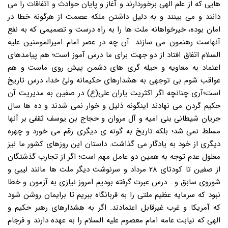
هایی که از علم الهی برخوردارند و آغاز و پایان حوادث و اتفاقات را می
دانند و می بینند و به دلیل داشتن ملکه عصمت از هرگونه خطا در
امان بوده، خیرخواهانه ملت ها را به راه درست و تصمیمی که به نفع
آنهاست رهنمون می سازند. آن چه در عصر امام امیرالمومنین علیه
السلام اتفاق افتاد از دو جهت برای ما درس آموز است؛ هم پیامدهای
اعتماد به معاویه و حیله گری های دشمن پیش روی ماست و هم
عواقب شوم بی توجهی به هشدارهای حکیمانه ولیّ خدا، درس تاریخ
است؛آری چنانچه اگر اکثریت یاران علی(ع) در صفین به مدیریت آن
حکیم گردن می نهادند اینگونه ذلیل و خوار نمی شدند و ده ها سال
جریان شیطانی بنی امیه و آل مروان و حجاج بن یوسف ثقفی بر آنها
مسلط نمی شد؛ بلکه تاریخ به گونه ی دیگری رقم می خورد و چهره
دیگری از خود به یادگار می گذاشت. داستان این روزهای کشور ما نیز
معلول عدم توجه به همین دو عامل مهم است؛ اگر از تجارب گذشتگان
از صفین تا کودتای ۲۸ مرداد و سرنوشت دیگر ملت ها مانند لیبی و
شوروی سابق و… درس عبرت گرفته بودیم امروز نیازی به آزمون و خطا
نبود که سرمایه عظیم ملتی را به قربانگاه ببریم تا برایمان روشن شود
که آمریکا و غرب غیرقابل اعتمادند. اگر به هشدارهای رهبر حکیم و
الهی که نیابت عامه امام معصوم علیه السلام را به عهده دارند و فرجام