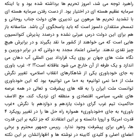
راهبرد توجه می شد، امروز تحریم ها برداشته شده بود و یا اینکه
سرمایه عظیم هسته ای در اختیار بود. از دست رفتن سرمایه هسته ای
با تشدید تحریم ها مرهون بی تدبیری های دولت جناب روحانی و
تمسخر منتقدان دلسوز است که باید پاسخگوی آن باشد. متاسفانه باز
هم برای این دولت درس عبرتی نشده و درصدد پذیرش کنوانسیون
هایی است که می خواهند از کشور ما نقد بگیرند و در برابرش هیچ
چیز نقدی ندهند. براستی اعتماد مجدد به دولتی که در برابر دوربین و
نگاه ملت های جهان بر روی یک قرارداد بین المللی آب دهان می
اندازد و یک طرفه از آن خارج می شود عاقلانه است؟! ۲- غرب باوری
به جای خودباوری یکی از شاهکارهای انقلاب اسلامی، تغییر نگرش
ملت از «ما نمی توانیم» به «ما می توانیم» بود که این خودباوری
توانست ملت ایران را به قله های پیشرفت و تعالی در همه عرصه
های علمی، سیاسی، اقتصادی و منطقه ای نزدیک کند، مع الاسف
حاکمیت تیم غرب گرای دولت یازدهم و دوازدهم با نگرش «غرب
باوری» به جای «خودباوری» همواره راه حل ها را در تغییر رویکرد ۴
قدرت امریکا و اروپا دانسته و بر این اعتقادند که جز تکیه بر این قدرت
ها، راهی برای پیشرفت وجود ندارد. رییس جمهور محترم و برخی
اعضای اصلی و کلیدی کابینه در نوشته ها و اظهاراتشان بر این نکته