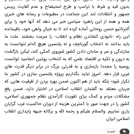
بدون قید و شرط با ترامپ و طرح استیضاح و عدم کفایت رییس
جمهور و انتقادات تند این جماعت در مطبوعات و رسانه های خبری
همه و همه از این راهبرد سیاسی خبر می دهد که آنها خود را برای
آلترناتیو حسن روحانی آماده کرده اند تا به خیال واهی خود، باقیمانده
این راه -نابودی کشاندن نظام و انقلاب- را سرعت بخشند. ملت ما
باید بدانند نه انتخاب گورباچف و نه یلتسین هیچ کدام نتوانست به
سازندگی و سر و سامان دادن کشور شوروی کمکی کند، لیکن بازگشت
به درون و تکیه بر اقتصاد علمی که به انتخاب پوتین انجامید توانست
روسیه را مجددا بازسازی و به قدرتی بزرگ در برابر دیگر قدرت های
غربی قرار دهد. امروز نباید بگذاریم پروژه یلتسین سازی در کشور ما
تکرار شود؛ بلکه باید از هم اکنون ضمن بهره بردن از ظرفیت هایی که
جریان معتقد به گفتمان انقلاب اسلامی در اختیار دارد، ضمن رفع
مشکلات مردم و کمک برای تقویت کارآمدی نظام جمهوری اسلامی،
کشور را در جهت عبور با کمترین هزینه از دوران حاکمیت غرب گرایان
یاری نماییم. والسلام علیکم و رحمه الله و برکاته جبهه پایداری انقلاب
اسلامی ایران
اقتصاد