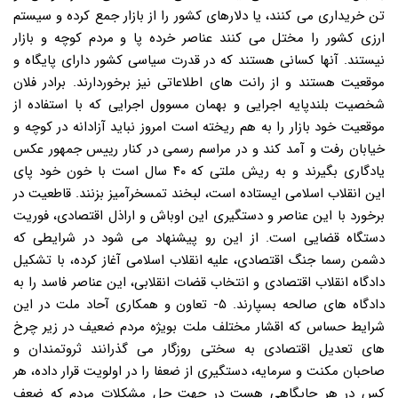
تن خریداری می کنند، یا دلارهای کشور را از بازار جمع کرده و سیستم
ارزی کشور را مختل می کنند عناصر خرده پا و مردم کوچه و بازار
نیستند. آنها کسانی هستند که در قدرت سیاسی کشور دارای پایگاه و
موقعیت هستند و از رانت های اطلاعاتی نیز برخوردارند. برادر فلان
شخصیت بلندپایه اجرایی و بهمان مسوول اجرایی که با استفاده از
موقعیت خود بازار را به هم ریخته است امروز نباید آزادانه در کوچه و
خیابان رفت و آمد کند و در مراسم رسمی در کنار رییس جمهور عکس
یادگاری بگیرند و به ریش ملتی که ۴۰ سال است با خون خود پای
این انقلاب اسلامی ایستاده است، لبخند تمسخرآمیز بزنند. قاطعیت در
برخورد با این عناصر و دستگیری این اوباش و اراذل اقتصادی، فوریت
دستگاه قضایی است. از این رو پیشنهاد می شود در شرایطی که
دشمن رسما جنگ اقتصادی، علیه انقلاب اسلامی آغاز کرده، با تشکیل
دادگاه انقلاب اقتصادی و انتخاب قضات انقلابی، این عناصر فاسد را به
دادگاه های صالحه بسپارند. ۵- تعاون و همکاری آحاد ملت در این
شرایط حساس که اقشار مختلف ملت بویژه مردم ضعیف در زیر چرخ
های تعدیل اقتصادی به سختی روزگار می گذرانند ثروتمندان و
صاحبان مکنت و سرمایه، دستگیری از ضعفا را در اولویت قرار داده، هر
کس در هر جایگاهی هست در جهت حل مشکلات مردم که ضعف