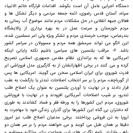
دستگاه اجرایی عامل آن است بکوشد. اقدامات قرارگاه خاتم الانبیاء
سپاه، آستان قدس رضوی، ائمه جمعه مردمی و دیگر تشکل ها و
فعالان جبهه انقلابی در حل مشکلات مردم مانند موضوع آب رسانی به
مردم خوزستان و سرعت عمل در به بهره برداری از پالایشگاه
بندرعباس، موجب خرسندی مردم و تشکر ویژه ولی امر مسلمین شده،
این الگو می تواند سرمشق همه مردم و مسوولان در سراسر کشور
باشد. ۶- مراقب یلتسین های سیاسی باشیم نکته پایانی اینکه
امریکایی ها که به براندازی نظام مقدس جمهوری اسلامی تصریح
کرده و می کنند در برخی اظهاراتشان از به کارگیری مدل فروپاشی ابر
قدرت شوروی برای ایران اسلامی سخن می گویند. امریکایی ها پس
از گورباچف، مردم را بر سر انتخاب اصلاحات تندتر یا بازگشت به عقب
قرار دادند و در نهایت با آوردن یلتسین به عنوان یک اصلاح طلب
تندرو، بر شیب اصلاحات آمریکایی افزودند و در نهایت با فروپاشی
شوروی، مردم این کشورها را به ورطه فقر و فساد کشاندند به طوری
که دختران بی گناه این کشورها برای گذران زندگی خود با مهاجرت به
اروپا به تن فروشی پرداختند. برخی مدعیان اصلاح طلب نیز امروز
دقیقا بر همان طبل می کوبند و می خواهند مردم را بر سر همان دو
راهی وادارند. نامه نگاری های این جماعت برای مذاکره مستقیم و