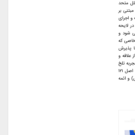
ملل متحد
مبتنی بر
در جهت تصویب و اجرای
ررسی در لایحه
ن مالی تروریسم یک بستر اقدام عملی FATF محسوب می شود و
اشخاصی که
ا پذیرش
 علاقه و
جربه تلخ
دیگری هزینه این اقدامات عجولانه به مردم تحمیل نشود. علی المراتب اینجانبان به عنوان وکلای خانه ملت به استناد سوگندی که مطابق اصل ۱۲۱
) و ائمه