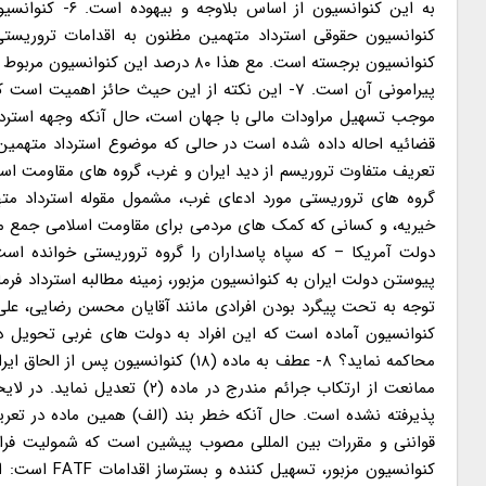
به این کنوانسیو
کنوانسیون حقوقی استرداد متهمین مظنون به اقدامات تروریست
کنوانسیون برجسته است. مع هذا ۸۰ درص
پیرامونی آن است. ۷- این نکته از این حیث حائز
موجب تسهیل مراودات مالی با جهان است، حال آنکه وجهه استرداد
قضائیه احاله داده شده است در حالی که موضوع استرداد متهمین ا
تعریف متفاوت تروریسم از دید ایران و غرب، گروه های مقاومت اسلا
گروه های تروریستی مورد ادعای غرب، مشمول مقوله استرداد متهم
خیریه، و کسانی که کمک های مردمی برای مقاومت اسلامی جمع می 
دولت آمریکا – که سپاه پاسداران را گروه تروریستی خوانده است
پیوستن دولت ایران به کنوانسیون مزبور، زمینه مطالبه استرداد فر
توجه به تحت پیگرد بودن افرادی مانند آقایان محسن رضایی، علی 
کنوانسیون آماده است که این افراد به دولت های غربی تحویل ده
محاکمه نماید؟ ۸- عطف به ماده (۱۸) کن
پذیرفته نشده است. حال آنکه خطر بند (الف) همین ماده در تعریف