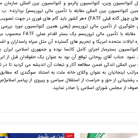
 کامل کنوانسیون وین، کنوانسیون پالرمو و کنوانسیون بین المللی سازمان 
 همین کنوانسیون بین المللی مقابله با تأمین مالی تروریسم) بردارند». ب: 
توصیه یکم (از مجموعه توصیه های نه گانه افزوده شده به توصیه های چهل گانه قبلی FATF) «هر کشور باید گام های فوری 
زامات کنوانسیون بین المللی ملل متحد مصوب ۱۹۹۹ برای جلوگیری از تأمین مالی تروریسم (یعنی همین کنوانسیون مورد ب
دولت) بردارد.» * براساس این دو توصیه FATF، عملاً کنوانسیون مقابله با تأمی
ون کاتسا در کنگره ایالات متحده امریکا و تحریم های گسترده آن مثل سپاه پاسداران و 
نوانسیون بسترساز اجرای کامل کاتسا بوده و جمهوری اسلامی ایران ب
نمود. جناب آقای روحانی توقع آن بود به عنوان یک حقوقدان قبل از ابراز
بین المللی اندکی ضمن مطالعه آثار و تبعات آن اندیشه می کردید تا در ت
 پشتیبانی از حق و حراست از استقلال سیاسی و پیروی از پیامبر اسلام(ص
موصوف از مجلس شورای اسلامی را صادر نمایید.
اخبار