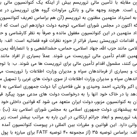
ن از اساس بلاوجه و بیهوده است. ۶- کنوانسیون مقابله با تأمین مالی تروریسم بیش از اینکه یک کنوانسیون م
ی است. هرچند وجهه مالی و بانکی مراودات گروه های تروریستی در عن
د این کنوانسیون مربوط به استرداد متهمین مظنون به تروریسم (آن هم براساس تعریف کنوانسیو
 اهمیت است که اکنون در مجلس شورای اسلامی، توجیه دولت دوازدهم این است که ا
 متهمین در این کنوانسیون مغفول مانده و صرفاً به نظر کارشناسی و حق
قدامات تروریستی بسیار فراتر از حوزه نظرات قوه قضائیه است: الف: با
می مانند حزب الله، جهاد اسلامی، حماس، حشدالشعبی و با انصارالله یمن 
ین اقدام تأمین مالی تروریست می شوند. عملاً بسیاری از افراد مانند 
کنند، مشمول اقدام تأمین مالی برای تروریست ها می شوند. ب: با توجه
 و بسیاری از فرماندهان سپاه و مدیران وزارت اطلاعات را تروریست می
ماندهان سپاه و مدیران وزارت اطلاعات از سوی دولت های غربی را تسهیل می
اکبر ولایتی، احمد وحیدی و علی فلاحیان آیا دولت جمهوری اسلامی به ا
د یا در خاک خود انها را به درخواست دولت های مدعی مورد پیگرد قرار
وانسیون پس از الحاق ایران به کنوانسیون مزبور، دولت ایران متعهد می شود که قوانین داخلی خود
 تروریسم و ابعاد جرائم ارتکابی در این باره به مراتب بیشتر است، زیر
کنوانسیون مزبور، تسهیل کننده و بسترساز اقدامات FATF است: الف: براساس توصیه ۳۵ (از مجموعه 