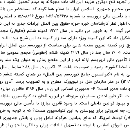
در تجربه تلخ دیگری هزینه این اقدامات عجولانه به مردم تحمیل نشود.» 
یس محترم جمهوری اسلامی ایران با سلام همانگونه که مستحضر می باشی
الحاق دولت جمهوری اسلامی ایران به کنوانسیون بین المللی مقابله با تأمین م
ر نظر کارشناسان خبره حوزه حقوق بین الملل ایرادات جدی به این نح
به کنوانسیون مذکور وارد که به اختصار مواردی از آن ذیلاً اعلام می گردد. ۱- به خوبی می دانید در سال ۳
کیل داد که این کمیته ویژه دارای سه زیر کمیته به این شرح بود: الف: ز
: زیر کمیته تعیین سنجه هایی برای ممانعت از تروریسم بین الملل ایرا
۱۳۵۲ یکی از ۳۵ عضو این کمیته ویژه تروریسم بین الملل بوده است. ۲- ۲۶ سال بعد در سال ۱۹۹۹ کمیته ششم (حقوقی
ا تأمین مالی تروریسم ارائه کرد و از این مقطع زمانی به عنوان یک سند ر
تصویب تقدیم شد. این سند در سال ۲۰۰۰ تصویب و تا سال ۲۰۰۱ به امضا کشورها رسید 
 ۱۹۹۹ و ایجاد کنوانسیون نوینی به نام «کنوانسیون جامع تروریسم بین الملل» در همان کمیته ششم
سازمان ملل است که مقرر گردید در اجلاس عمومی سال جاری (۱۳۹۷) در مقر سازمان ملل در نیویورک مطرح و به تصویب برسد. 
ضرورتی دارد ایران به کنوانسیون ۱۹ سال قبل بپیوندد که دارای ابهامات جدی است؟ ۴- جمهو
اگر طبق ادعای مسئولان مربوطه در ایران، الحاق به کنوانسیون مقابله 
به منظور اصلاح و بهبود قوانین داخلی است. با وجود قانون مبارزه با تأمین مالی ترو
۱۳۹۴ در مجلس شورای اسلامی و وجود آئین نامه اجرایی این قانون، چه ضرورتی برای پیوستن 
ی امریکا، و عدم تحقق دوربرگردان U-turn (چرخه دلار) توسط امریکا، که مانع بنیادین هرگونه تبادل پولی و بانکی جمه
شورای اسلامی با توجه به تسهیل تبادلات پولی و بانکی با جهان از طری