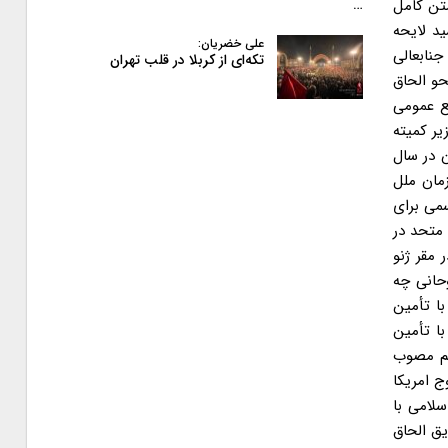
متن کامل
…
د لایحه
علی خضریان:
الی تروریسم به شماره ۱۰۱۱۶۰/۵۴۶۲۸ مورخ ۱۵/۰۸/۹۶ با امضای جنابعالی
تکه‌ای از کربلا در قلب تهران
و الحاق
۱۹۷ کمیته ششم (حقوقی) مجمع عمومی
یر کمیته
ن در سال
) مجمع عمومی سازمان ملل
سمی برای
و عمومیت یافت. ۳- اکنون در سال ۲۰۱۸ سازمان ملل متحد در
 در مقر ژنو
آقای روحانی چه
ری اسلامی ایران در سال ۱۳۹۴ «قانون مبارزه با تأمین
با تأمین
ریسم مصوب
به این کنوانسیون هست؟ ۵- با توجه به خروج امریکا
وری اسلامی با
ق الحاق