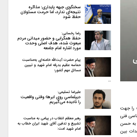
سخنگوی جبهه پایداری: مذاکره
نتیجه‌ای ندارد، اما حرمت مسئولان
حفظ شود
رضا رخسایی:
حفظ همگرایی و حضور میدانی مردم
مبعوث شده، هدف اصلی وحدت
مورد اشاره امام جامعه
ی
پیام حضرت آیت‌الله خامنه‌ای به‌مناسبت
حماسه عظیم بدرقه امام شهید و تبیین
مسائل مهم کشور؛
…
علیرضا تسلیمی:
دیپلماسیِ روی ابرها؛ وقتی واقعیت
را نادیده می‌گیریم
یسم» را جهت
ت اساسی فنی
رهبر معظم انقلاب در پیامی به‌ مناسبت
 به حسن
تشییع و تدفین آقای شهید ایران خطاب به
امام شهید امت:
هدات بین