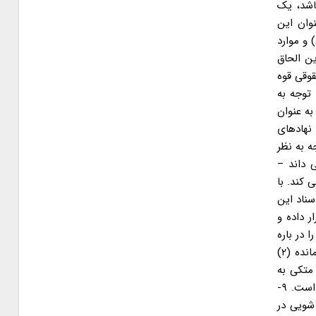
الی باشد، یک
وان این
ن) و موارد
ین الحاق
وقی قوه
 توجه به
به عنوان
نهادهای
 به نظر
 داند –
 کند. با
سناد این
 داده و
 را در باره
ممانعت از ارتکاب جرائم مندرج در ماده (۲) تعدیل نماید. در لایحه پیشنهادی دولت جمهوری اسلامی به مجلس شورای اسلامی بند (ب) مانده (۲)
 متکی به
قواننی و مقررات بین المللی مصوب پیشین است که شمولیت فراوانی دارد. این قوانین و مقررات بین المللی در پیوست کنوانسیون آمده است. ۹-
۴۰ توصیه FATF برای مبارزه با پول شویی در