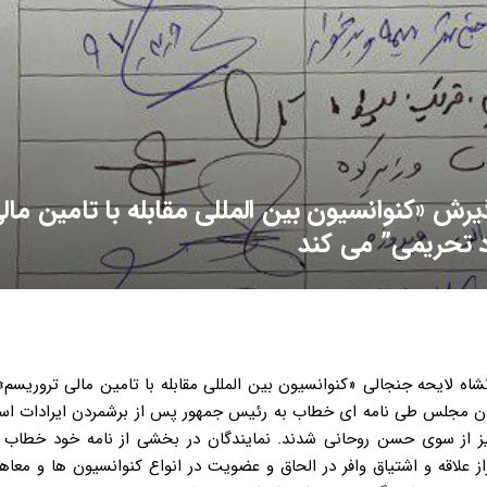
یرش «کنوانسیون بین المللی مقابله با تامین مال
د تحریمی” می کند
ر هیاهوی اخبار زلزله کرمانشاه لایحه جنجالی «کنوانسیون بین المللی مقابله با تامین مالی ترور
 اسلامی فرستاد، اکنون ۵۴ نفر از نمایندگان مجلس طی نامه ای خطاب به رئیس جمهور پس از برشمردن ایرادا
گیز از سوی حسن روحانی شدند. نمایندگان در بخشی از نامه خود خطاب
از علاقه و اشتیاق وافر در الحاق و عضویت در انواع کنوانسیون ها و معا