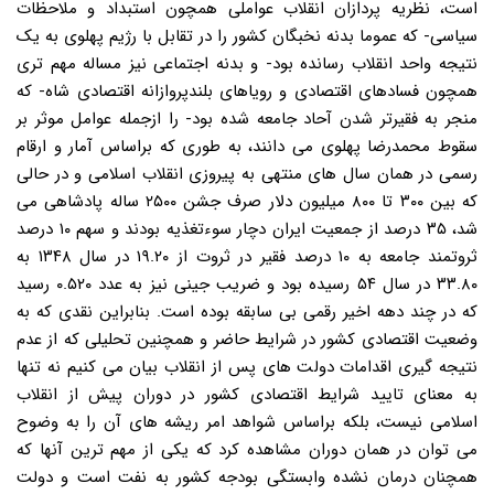
است، نظریه پردازان انقلاب عواملی همچون استبداد و ملاحظات
سیاسی- که عموما بدنه نخبگان کشور را در تقابل با رژیم پهلوی به یک
نتیجه واحد انقلاب رسانده بود- و بدنه اجتماعی نیز مساله مهم تری
همچون فسادهای اقتصادی و رویاهای بلندپروازانه اقتصادی شاه- که
منجر به فقیرتر شدن آحاد جامعه شده بود- را ازجمله عوامل موثر بر
سقوط محمدرضا پهلوی می دانند، به طوری که براساس آمار و ارقام
رسمی در همان سال های منتهی به پیروزی انقلاب اسلامی و در حالی
که بین ۳۰۰ تا ۸۰۰ میلیون دلار صرف جشن ۲۵۰۰ ساله پادشاهی می
شد، ۳۵ درصد از جمعیت ایران دچار سوءتغذیه بودند و سهم ۱۰ درصد
ثروتمند جامعه به ۱۰ درصد فقیر در ثروت از ۱۹.۲۰ در سال ۱۳۴۸ به
۳۳.۸۰ در سال ۵۴ رسیده بود و ضریب جینی نیز به عدد ۰.۵۲۰ رسید
که در چند دهه اخیر رقمی بی سابقه بوده است. بنابراین نقدی که به
وضعیت اقتصادی کشور در شرایط حاضر و همچنین تحلیلی که از عدم
نتیجه گیری اقدامات دولت های پس از انقلاب بیان می کنیم نه تنها
به معنای تایید شرایط اقتصادی کشور در دوران پیش از انقلاب
اسلامی نیست، بلکه براساس شواهد امر ریشه های آن را به وضوح
می توان در همان دوران مشاهده کرد که یکی از مهم ترین آنها که
همچنان درمان نشده وابستگی بودجه کشور به نفت است و دولت