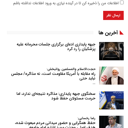
اطلاعات من را ذخیره کن تا در آینده نیازی به ورود اطلاعات نداشته باشم
آخرین ها
جبهه پایداری ادعای برگزاری جلسات محرمانه علیه
پزشکیان را رد کرد
حجت‌الاسلام والمسلمین روانبخش:
راه مقابله با آمریکا مقاومت است، نه مذاکره/ مجلس
نباید حتی
…
سخنگوی جبهه پایداری: مذاکره نتیجه‌ای ندارد، اما
حرمت مسئولان حفظ شود
رضا رخسایی:
حفظ همگرایی و حضور میدانی مردم مبعوث شده،
هدف اصلی وحدت مورد اشاره امام جامعه