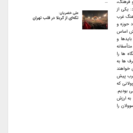
و فرهنگ،
…
: یکی از
علی خضریان:
هنگ غرب
تکه‌ای از کربلا در قلب تهران
د حوزه و
بخش اساس
ایدها و
تأسفانه
ه ها را
رف ها به
ی خواهند
 غرب پیش
ولانی که
 زمانی هم ما اسلامی بودیم.
 به ارزش
وولان را