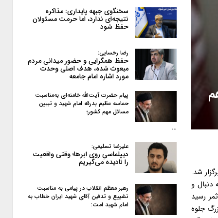
سخنگوی جبهه پایداری: مذاکره
نتیجه‌ای ندارد، اما حرمت مسئولان
حفظ شود
رضا رخسایی:
حفظ همگرایی و حضور میدانی مردم
مبعوث شده، هدف اصلی وحدت
مورد اشاره امام جامعه
ما هم
پیام حضرت آیت‌الله خامنه‌ای به‌مناسبت
حماسه عظیم بدرقه امام شهید و تبیین
مسائل مهم کشور؛
…
علیرضا تسلیمی:
دیپلماسیِ روی ابرها؛ وقتی واقعیت
را نادیده می‌گیریم
زار شد.
 دنبال و
رهبر معظم انقلاب در پیامی به‌ مناسبت
ثمر رسید
تشییع و تدفین آقای شهید ایران خطاب به
امام شهید امت:
رگ جلوه