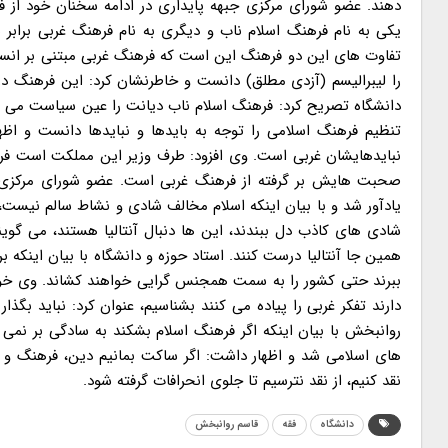
دهند. عضو شورای مرکزی جبهه پایداری در ادامه سخنان خود از فره
یکی به نام فرهنگ اسلام ناب و دیگری به نام فرهنگ غربی برابر 
تفاوت های این دو فرهنگ این است که فرهنگ غربی مبتنی بر انس
را لیبرالیسم (آزدی مطلق) دانست و خاطرنشان کرد: این فرهنگ در
دانشگاه تصریح کرد: فرهنگ اسلام ناب دیانت را عین سیاست می دا
تنظیم فرهنگ اسلامی را توجه به بایدها و نبایدها دانست و اظه
نبایدهایشان غربی است. وی افزود: طرف وزیر این مملکت است فره
صحبت هایش بر گرفته از فرهنگ غربی است. عضو شورای مرکزی جب
یادآور شد و با بیان اینکه اسلام مخالف شادی و نشاط سالم نیست
شادی های کاذب دل ببندند، این ها دنبال آنتالیا هستند، می گوین
همین جا آنتالیا درست کنند. استاد حوزه و دانشگاه با بیان اینکه
ببرند حتی کشور را به سمت همجنس گرایی خواهند کشاند. وی خواست
روانبخش با بیان اینکه اگر فرهنگ اسلام بشکند به سادگی بر نمی 
های اسلامی شد و اظهار داشت: اگر ساکت بمانیم دین، فرهنگ و خا
نقد کنیم، از نقد نترسیم تا جلوی انحرافات گرفته شود.
دانشگاه
فقه
قاسم روانبخش