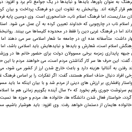
نگ به عنوان باورها، بایدها و نبایدها در یک جوامع نام برد و افزود: د
هم قرار گرفته اند. روانبخش به تفاوت این دو فرهنگ پرداخت و بیان کرد
ان مداریست، اما فرهنگ اسلام ناب، خدامحوری است. وی دومین پایه فر
 اسلام ناب در چارچوبی که خداوند تعیین کرده به آن عمل می شود. استا
ند اما در فرهنگ غربی دین را فقط در محدوده کلیساها می بینند. روان
ار داشت: متأسفانه عده ای در جامعه ما شعار اسلامی سر می دهند اما ب
نگش اسلام است، شعارش و بایدها و نبایدهایش باید اسلامی باشد، اما م
هه پایداری زمزمه برخی مسوولان دولت برای حضور خانم ها در ورزشگا
، گفت: این حرف ها سر کار گذاشتن مردم است، می خواهند مردم با این ح
د رفتن به آنتالیا هزینه دارد و باعث خارج شدن ارز از کشور می شود، م
 برخی افراد دنبال حذف اسلام هستند، گفت: اگر تفکرات را بر اساس فرهنگ
ار پافشاری بر ارزش های دینی از مردم شد و با بیان اینکه ما باید مسو
دارند تفکر غربی را پیاده می کنند بشناسیم، عنوان کرد: نباید بگذاریم سرنوشت جوری رقم بخورد که ۲۰ سال آینده بگوییم
گردد، خواستار فعال شدن دانشگاه ها، خانواده ها، مردم و حوزه ها نسبت
نواده هایمان از دستمان خواهد رفت. وی افزود: باید هوشیار باشیم، مس