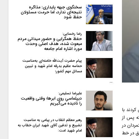
سخنگوی جبهه پایداری: مذاکره
نتیجه‌ای ندارد، اما حرمت مسئولان
حفظ شود
رضا رخسایی:
حفظ همگرایی و حضور میدانی مردم
مبعوث شده، هدف اصلی وحدت
مورد اشاره امام جامعه
پیام حضرت آیت‌الله خامنه‌ای به‌مناسبت
حماسه عظیم بدرقه امام شهید و تبیین
مسائل مهم کشور؛
…
علیرضا تسلیمی:
دیپلماسیِ روی ابرها؛ وقتی واقعیت
را نادیده می‌گیریم
اش کردند با
ه پس از
رهبر معظم انقلاب در پیامی به‌ مناسبت
تمردان در
تشییع و تدفین آقای شهید ایران خطاب به
امام شهید امت:
مصدق در خط