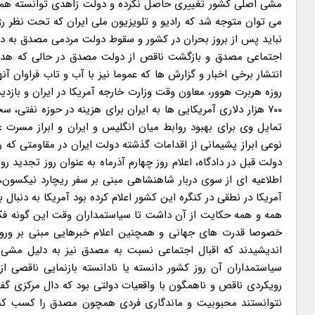
مشی اصلی کشور تغییری حاصل نکرده و دولت زاهدی توانسته همان 
می توان متوجه شد که رادیو و تلویزیون ملی ایران که تحت نظر رژیم
نباید پس از بروز بحران در کشور و سقوط دولت مردمی مصدق به د
اجتماعی مصدق و بازگشت ناقص از دولت مصدق در حالی که هدف خ
روزه هربرت هوور، معاون وقت وزارت خارجه آمریکا در ایران و بازدی
۷۰۰ هزار دلاری آمریکایی ها به ایران برای هزینه در حوزه نفتی،
تمایل وی برای بهبود روابط میان انگلیس و ایران و ابراز مسرت 
نوعی ابراز پشیمانی از اقدامات گذشته دولت ایران در مقاومتی ک
دولت قبل در دادگاه، اعلام روز چهارم آذرماه به عنوان روز تجدی
اطلاعیه ای از سوی دربار شاهنشاهی مبنی بر سفر ریچارد نیکسون،
آمریکا در نطقی در کنگره این کشور اعلام کرده بود آمریکا به دنبا
همه و همه حکایت از آن داشت تا سیاستمداران وقت این گونه فکر 
خصوصا قدرت های جهانی و همچنین اعلام خبرهایی مبنی بر ورود ا
اندیشیدند که اقبال اجتماعی نسبت به مصدق نیز به دلیل مشی ل
سیاستمداران آن روز کشور دانسته یا نادانسته بازنمایی ناقصی ا
رویکردی ناقص و ناهمگون با واقعیات دولتی بود که دال مرکزی گ
نتوانستند محبوبیت و ماندگاری فردی همچون مصدق را کسب کنن