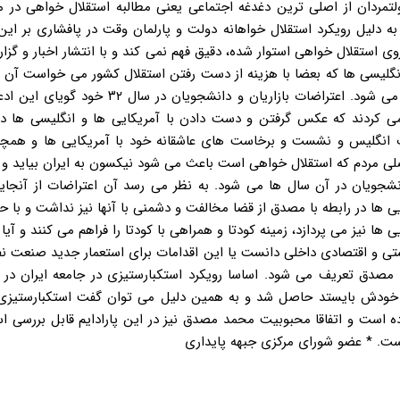
مردان از اصلی ترین دغدغه اجتماعی یعنی مطالبه استقلال خواهی در م
لیل رویکرد استقلال خواهانه دولت و پارلمان وقت در پافشاری بر این 
ی استقلال خواهی استوار شده، دقیق فهم نمی کند و با انتشار اخبار و گز
انگلیسی ها که بعضا با هزینه از دست رفتن استقلال کشور می خواست آن را
کند، موجب تحریک بیشتر جامعه و بحرانی تر شدن اوضاع کشور می شود. اعتراضات بازاریان و دانشج
کردند که عکس گرفتن و دست دادن با آمریکایی ها و انگلیسی ها درد
ارت انگلیس و نشست و برخاست های عاشقانه خود با آمریکایی ها و همچن
صلی مردم که استقلال خواهی است باعث می شود نیکسون به ایران بیاید و 
شجویان در آن سال ها می شود. به نظر می رسد آن اعتراضات از آنجایی
 ها در رابطه با مصدق از قضا مخالفت و دشمنی با آنها نیز نداشت و با 
ا نیز می پردازد، زمینه کودتا و همراهی با کودتا را فراهم می کنند و آیا
یشتی و اقتصادی داخلی دانست یا این اقدامات برای استعمار جدید صنعت 
 مصدق تعریف می شود. اساسا رویکرد استکبارستیزی در جامعه ایران در پ
ی خودش بایستد حاصل شد و به همین دلیل می توان گفت استکبارستیزی ا
 است و اتفاقا محبوبیت محمد مصدق نیز در این پارادایم قابل بررسی ا
ست. * عضو شورای مرکزی جبهه پایداری