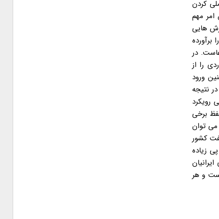
لی کردن
امر مهم
ارش هایی
 برآورده
ویان در سال ۳۲ خود گویای این ادعاست. در
ی را از
ین ورود
در نتیجه
 رویکرد
حفظ برخی
 می توان
نفت کشور
ی زیاده
یرانیان
ست و هر