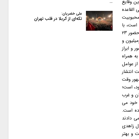
ن وقایع
…
 القاعده
علی خضریان:
محبوبیت
تکه‌ای از کربلا در قلب تهران
است، با
انتشار برخی اخبار و گزارش ها که عموما نیز با آب و تاب فراوان آنها را پخش می کرد، زمینه التهابات متعددی را فراهم کرد. خبرهایی از قبیل حضور ۲۳
میلیون و
 و ابراز
به همراه
از عوامل
ت انتشار
مهور وقت
ود، است؛
ان و غرب
 خود می
ده است.
می دادند
ل زاهدی
 و بهتر