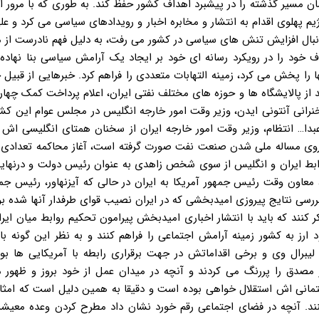
مسیر گذشته را در پیشبرد اهداف کشور حفظ کند. به طوری که با مرور ای
 پهلوی اقدام به انتشار و مخابره اخبار و رویدادهای سیاسی می کرد و علی
نبال افزایش تنش های سیاسی در کشور می رفت، به دلیل فهم نادرست از 
ود را در رویکرد رسانه ای خود بر ایجاد یک آرامش سیاسی بنا نهاده 
د از پالایشگاه ها و حوزه های مختلف نفتی ایران، اعلام پرداخت کمک چهار
 سخنرانی آنتونی ایدن، وزیر وقت امور خارجه انگلیس در مجلس عوام این کشور
عبدا… انتظام، وزیر وقت امور خارجه ایران از سخنان همتای انگلیسی اش 
ه روی مساله ملی شدن صنعت نفت صورت گرفته است، آغاز محاکمه تعدادی 
د روابط ایران و انگلیس از سوی شخص زاهدی به عنوان رئیس دولت و درنهای
 معاون وقت رئیس جمهور آمریکا به ایران در حالی که آیزنهاور، رئیس ج
ل بررسی نتایج پیروزی امیدبخشی که در ایران نصیب قوای طرفدار آنها شده ب
کنند که باید با انتشار اخباری امیدبخش پیرامون تحکیم روابط میان ایر
رز به کشور زمینه آرامش اجتماعی را فراهم کنند و به نظر این گونه با
یبرال وی و برخی اقداماتش در جهت برقراری رابطه با آمریکایی ها بو
ز مصدق را پررنگ می کردند و آنچه در میدان عمل از خود بروز و ظهور 
فتمانی اش استقلال خواهی بوده است و دقیقا به همین دلیل است که امثا
د. آنچه در فضای اجتماعی رقم خورد نشان داد مطرح کردن وعده معیشت