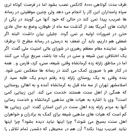
ظرف مدت کوتاهی ۸۰۰۰ کانکس نصب بشود اما در فرصت کوتاه تری
سپاه پاسداران این کار را انجام می دهد ولی چنین موفقیتی در رسانه
ها ضریب پیدا نمی کند در حالی که خود آنها می گویند در یکی از
ایالت های آمریکا بعد از گذشت سه ماه از طوفان، وضع به حال عادی
حتی در ضرورات اولیه بر نمی گردد. جلیلی بیان داشت: البته اگر
ضعفی هم داریم، باید آن ضعف به درستی در رسانه مطرح تا برطرف
شود. نماینده مقام معظم رهبری در شورای عالی امنیت ملی گفت: اگر
یک اختلافی بین شیعه و سنی در یک جا باشد، سریع بزرگ می کنند
اما در مناطق زلزله زده کرمانشاه وقتی شیعه، سنی، کرد، فارس و… همه
در کنار هم با صبوری کمک می کنند در رسانه ها منعکس نمی شود.
بنده وقتی به یک روستای زلزله زده رفتم دیدم یک طلبه سید از
اسلامشهر تهران از سه ماه قبل به کرمانشاه آمده و به اهالی روستایی
که همگی از اهل سنت هستند خدمت می کند. این زیبایی کمی
است؟ وی با اشاره به هیات های مذهبی کرمانشاه و خدمت رسانی
آنها به مردم زلزله زده اهل سنت در این استان گفت: این زیبایی ها
کم است که هیات های مذهبی شیعه برای کمک به برادران و خواهران
اهل سنت بسیج می شوند؟ چرا اینها نباید دیده بشود؟ چرا اینها
نباید ضریب پیدا بکند؟ آن هم در محیطی که دشمن تمام تلاش را