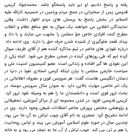
رفته و پاسخ دادیم، او نیز باید پاسخگو باشد. محمدجواد کریمی
قدوسی پس از سخنرانی در جمع مردم ورامین در حسینیه ثارالله علیه
السلام، در بخش پاسخ به پرسش های مردم اظهار داشت: وقتی
نمایندگان انقلابی می خواهند یک سوال به نفع منافع نظام و انقلاب
مطرح کنند، افرادی خاص جوّ مجلس را ملتهب می سازند و با داد و
بیداد قصد جلوگیری از شنیده شدن حرف حق را دارند. وی ادامه داد:
درباره نفوذی های حاضر در تیم مذاکره کننده هم از آقای ظریف سوال
کرده ایم که طی روزهای آینده در صحن مطرح می شود. البته یکی از
این نفوذی ها گیر افتاده و زندانی است. عضو کمیسیون امنیت ملی و
سیاست خارجی مجلس با بیان اینکه کرسی استادی نفوذ در دنیا در
دستان انگلیسی هاست، گفت: هر سرویس قوی و معروف اطلاعاتی در
یک امر خاصی مهارت بالایی دارد. به عنوان مثال سرویس موساد در
بحث ترور قوی است و دانشمندان ما را هم به وسیله نفوذ ترور کرد.
کریمی قدوسی افزود: در لندن مجموعه ای از مراکز آموزشی، تحقیقاتی
و پژوهشی مختص پرورش عناصر اعتقادات شیعی وجود دارند. وی در
ادامه تشریح کرد: عنصری به نام آقای چوب تراش به آن جا می رود،
چندین سال در حوزه علوم اسلامی آموزش می بیند و لباس روحانیت
را هم بر تن می کند. چوب تراش از آن جا به نجف می رود و به خانه