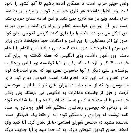
وضع خیلی خراب است تا همگان آماده باشیم تا آنها کشور را نابود
کنند. وی اظهار داشت: هر کاری خواستید کردید و مردم نیز به شما
اجازه دادند ولی باز هم کاری نمی کنید و این ادامه همان جریان فتنه
است زیرا آن روز می خواستند نظام را براندازی کنند و امروز نیز به
این شکل می خواهند نظام را براندازی کنند. کریمی قدوسی بیان کرد:
امروز نیز اگر مسئولین با این نیرو و امکانات خود بخواهند کاری برای
این مردم انجام دهند طی مدت ۶ ماه می توانند این اقدام را انجام
دهند. وی اظهار داشت: وزیر انگلیس که هفته گذشته به ایران آمد
خواست ۴ نفر را آزاد کند که یکی از آنها توانسته بود لباس روحانیت
پوشیده و یکی دیگر از آنها جاسوس نفتی بود که تمام انفجارات لوله
های نفتی را نیز این فرد انجام داده است. قدوسی بیان کرد: دری
جاسوسی بود که از تمام جلسات تهران آقای ظریف فیلم و صوت می
گرفت و قبل از جلسات مذاکرات به انگلیس می فرستاد ولی وقتی
خواستیم با او مصاحبه کنیم به ما اعتراض کرده و از ما شکایت کرده
اند و زمانی که جیسون رضائیان دستگیر شد آقای روحانی به سپاه
نامه نوشت که چرا وی را دستگیر کرده اید او فقط یک خبرنگار است.
نماینده مشهد در مجلس شورای اسلامی خاطر نشان کرد: آیا کلید واژه
کدخدا همان تبدیل شیطان بزرگ به کد خدا نبود و آیا جنایت بزرگ