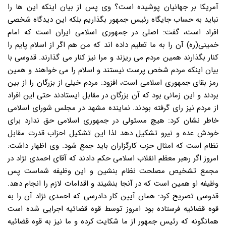
آمریکا بر جهانیان پوشیده است؟ وی پس از بیان اینکه این ها را
نباید به حساب جایگاه رئیس جمهور بگذاریم بلکه این دیدگاه شخصی
افراد است، گفت: اصلی در جمهوری اسلامی ایران است که امام
خمینی(ره) آن را به ما تعلیم داده اند که من هم اگر از اسلام پایم را
کنار بگذارند همین مردم می ریزند و مرا نیز کنار می گذارند. قدوسی با
بیان اینکه مردم شخص پرست نیستند و اسلام را می خواهند و همین
رمز بقای جمهوری اسلامی است، افزود: مردم خیلی از بزرگان را از بین
بردند و این زمانی بود که آن بزرگان در مقابل ایستادند حتی این افراد
از مردم نیز رای گرفته بودند. نماینده مشهد در مجلس شورای اسلامی
خاطر نشان کرد: هیچ مسئولی در جمهوری اسلامی حق ندارد برای
خودش عده و نیرو تشکیل دهد لذا این تشکیل احزاب قدرت مقابل
نظام است که امثال حزب کارگزاران باید جمع شود. وی اظهار داشت:
امروز اگر رهبر معظم انقلاب اسلامی حکم دادند که آقای احمدی نژاد در
مجمع تشخیص مصلحت نظام بنشین و این وظیفه شماست پس
وظیفه او همین است که در آنجا بنشیند و اقدامات لازم را انجام دهد.
قدوسی تصریح کرد: همان آیین کار دادرسی که احمدی نژاد آن را به
قوه قضائیه فرستاده بود امروز توسط قوه قضائیه اجرایی شده است
همانگونه که رئیس جمهور از ما شکایت کرده و ما نیز به قوه قضائیه