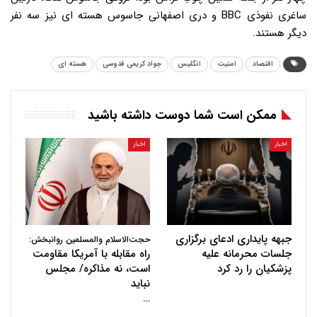
ساغری نفوذی BBC و دری اصفهانی جاسوس هسته ای نیز سه نفر
دیگر هستند.
اقتصاد
امنیت
انگلیس
جواد کریمی قدوسی
هسته ای
ممکن است شما دوست داشته باشید
اخبار
اخبار
جبهه پایداری ادعای برگزاری
حجت‌الاسلام والمسلمین روانبخش:
جلسات محرمانه علیه
راه مقابله با آمریکا مقاومت
پزشکیان را رد کرد
است، نه مذاکره/ مجلس
نباید
…