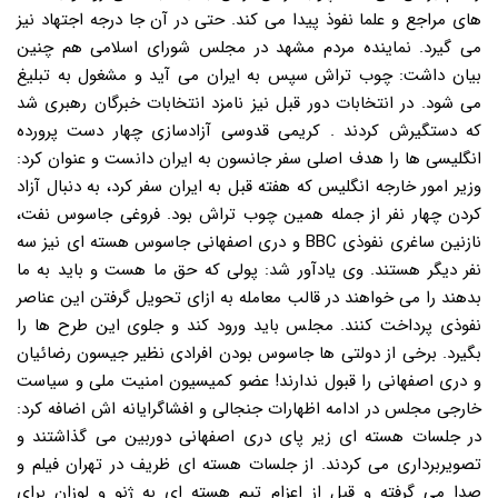
های مراجع و علما نفوذ پیدا می کند. حتی در آن جا درجه اجتهاد نیز
می گیرد. نماینده مردم مشهد در مجلس شورای اسلامی هم چنین
بیان داشت: چوب تراش سپس به ایران می آید و مشغول به تبلیغ
می شود. در انتخابات دور قبل نیز نامزد انتخابات خبرگان رهبری شد
که دستگیرش کردند . کریمی قدوسی آزادسازی چهار دست پرورده
انگلیسی ها را هدف اصلی سفر جانسون به ایران دانست و عنوان کرد:
وزیر امور خارجه انگلیس که هفته قبل به ایران سفر کرد، به دنبال آزاد
کردن چهار نفر از جمله همین چوب تراش بود. فروغی جاسوس نفت،
نازنین ساغری نفوذی BBC و دری اصفهانی جاسوس هسته ای نیز سه
نفر دیگر هستند. وی یادآور شد: پولی که حق ما هست و باید به ما
بدهند را می خواهند در قالب معامله به ازای تحویل گرفتن این عناصر
نفوذی پرداخت کنند. مجلس باید ورود کند و جلوی این طرح ها را
بگیرد. برخی از دولتی ها جاسوس بودن افرادی نظیر جیسون رضائیان
و دری اصفهانی را قبول ندارند! عضو کمیسیون امنیت ملی و سیاست
خارجی مجلس در ادامه اظهارات جنجالی و افشاگرایانه اش اضافه کرد:
در جلسات هسته ای زیر پای دری اصفهانی دوربین می گذاشتند و
تصویربرداری می کردند. از جلسات هسته ای ظریف در تهران فیلم و
صدا می گرفته و قبل از اعزام تیم هسته ای به ژنو و لوزان برای