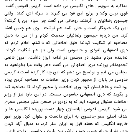
مذاکره به سرویس های انگلیسی می داده است. کریمی قدوسی گفت:
قوی ترین وکلا را برای این فرد می گیرند تا تبرئه اش کنند. وقتی
جیسون رضائیان را گرفتند، روحانی می گفت چرا سپاه این را گرفته؟
این یک خبرنگار است و حتی نامه هم نوشت . وی هم چنین افشا
کرد: من درباره جیسون رضائیان صحبت کردم و از من به دلیل
مصاحبه ام شکایت کردند! طبق اطلاعاتی که داشتم، اعلام کردم که
دری اصفهانی نفوذی و جاسوس است ولی باز هم شکایت کردند.
نماینده مردم مشهد در مجلس در ادامه ابراز داشت: امروز قاضی
تجدیدنظر پرونده دری اصفهانی می گفت «هر وقت مرا بخواهید به
مجلس می آیم و توضیح می دهم که این چه کار کرده است.» کریمی
قدوسی در پایان از مجبور کردن وزیر اطلاعات به مصاحبه کردن پرده
برداشت و خاطرنشان کرد: وزیر اطلاعات را مجبور کردند تا مصاحبه کند
و بگوید که دری اصفهانی جاسوس نیست. در این باره نیز از وزیر
اطلاعات سئوال پرسیده ایم که به زودی در صحن علنی مجلس مطرح
می شود. کریمی قدوسی آزادسازی چهار دست پرورده انگلیسی ها را
هدف اصلی سفر جانسون به ایران دانست و عنوان کرد: وزیر امور
خارجه انگلیس که هفته قبل به ایران سفر کرد، به دنبال آزاد کردن
چهار نفر از جمله همین چوب تراش بود. فروغی جاسوس نفت، نازنین