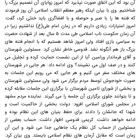
آن بود که این اتفاق صورت نپذیرد که امروز زوایای آن تصمیم بزرگ را
شناختیم. وی با بیان اینکه رهبر معظم انقلاب اسلامی آن روز فرمودند
که فتنه ها را با صبر و حوصله و با افشاگری باید خنثی کرد، گفت:
امروز امتیازات زیادی داریم که در زمان امام علی(ع) نداشتیم زیرا در
آن زمان حکومت ناب اسلامی طی مدت ۵ سال بعد از شهادت حضرت
به سیاسی بازی افتاد ولی امروز شاهد هستیم که با انجام فتنه های
بزرگ باز هم آنگونه نشد. قدوسی خاطر نشان کرد: مسئولین شهرستان
و آقای فرماندار ورامین آیا از این نشست حمایت کرده و تجلیل می
کنند و در صف اول می نشینند؟ وی ادامه داد: هر جایی در شهرستان
های مختلف سفر می کنیم و هر جایی که می رویم این جلسات به
صورت خودجوش توسط مردم برگزار می شود ولی مسئولین شهرستان
و بخشی از شورای تامین شهرستان با برگزاری این جلسات مقابله کرده
و تا بتوانند جلوی برگزاری آن جلسه را می گیرند. نماینده مردم مشهد
در مجلس شورای اسلامی افزود: دولت بخشی از حاکمیت است و
شهدا که جانشان را دادند برای حفظ بنیان های این نظام بوده و
ادامه خواهد داشت. کریمی قدوسی اظهار داشت: حساب بعضی از
مسئولین از حساب کل نظام یک جاهایی جدا می شود و این آن
زمان است که مقابل آرمان های نظام اسلامی بایستد. وی بیان کرد: