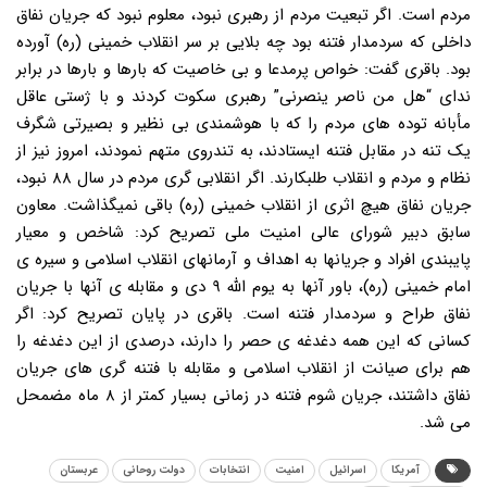
مردم است. اگر تبعیت مردم از رهبری نبود، معلوم نبود که جریان نفاق
داخلی که سردمدار فتنه بود چه بلایی بر سر انقلاب خمینی (ره) آورده
بود. باقری گفت: خواص پرمدعا و بی خاصیت که بارها و بارها در برابر
ندای “هل من ناصر ینصرنی” رهبری سکوت کردند و با ژستی عاقل
مأبانه توده های مردم را که با هوشمندی بی نظیر و بصیرتی شگرف
یک تنه در مقابل فتنه ایستادند، به تندروی متهم نمودند، امروز نیز از
نظام و مردم و انقلاب طلبکارند. اگر انقلابی گری مردم در سال ۸۸ نبود،
جریان نفاق هیچ اثری از انقلاب خمینی (ره) باقی نمیگذاشت. معاون
سابق دبیر شورای عالی امنیت ملی تصریح کرد: شاخص و معیار
پایبندی افراد و جریانها به اهداف و آرمانهای انقلاب اسلامی و سیره ی
امام خمینی (ره)، باور آنها به یوم الله ۹ دی و مقابله ی آنها با جریان
نفاق طراح و سردمدار فتنه است. باقری در پایان تصریح کرد: اگر
کسانی که این همه دغدغه ی حصر را دارند، درصدی از این دغدغه را
هم برای صیانت از انقلاب اسلامی و مقابله با فتنه گری های جریان
نفاق داشتند، جریان شوم فتنه در زمانی بسیار کمتر از ۸ ماه مضمحل
می شد.
آمریکا
اسرائیل
امنیت
انتخابات
دولت روحانی
عربستان