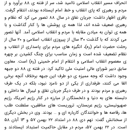
انحراف مسیر انقلاب اسلامی ناامید شد، سر از فتنه ی ۸۸ برآورد و از
مردم و رهبری که پای انقلاب و خط امام ایستاده بودند، انتقام گرفت.
باقری اظهار داشت: جریان نفاق در سال ۸۸ تصور می کرد که نظام و
رهبری ضعیف شده اند، لذا همه ی پوشش ها را کنار گذاشت و با
همه ی توان به میادن مقابله با مردم و انقلاب اسلامی آمد. آنها تصور
می کردند که با گذشت ۳۰ سال از پیروزی انقلاب اسلامی و ۲۰ سال از
رحلت حضرت امام (ره)، انگیزه های مردم برای پاسداری از انقلاب و
نظام تضعیف شده است و زمان مناسب برای چنگ کشیدن بر چهره
ی معصوم انقلاب اسلامی و انتقام از امام خمینی (ره) است. معاون
سابق دبیر شورای عالی امنیت ملی تاکید کرد: در فتنه ی ۸۸ دو جبهه
وجود داشت که وجه ممیزه ی دو طرف این جبهه برخلاف آنچه برخی
القا می کنند، طرفداری از یکی از دو نامزد نبود، بلکه در یک طرف
رهبری و مردم بودند و در طرف دیگر جریان نفاق و لیبرال ها داخلی و
دلبسته های به دنیا و دلخستگان از مبارزه در کنار رژیم امریکا، رژیم
صهیونیستی، رژیم عربستان، تروریست های منافقین، سلطنت طلب
ها، رقاصه ها و خوانندگان کارباره ای و … بودند. وی در بخش دیگری
از سخنانش گفت: نهم دی ۸۸ در امتداد ۲۲ بهمن ۵۷ و ۱۳ آبان ۵۸
است. در ۲۲ بهمن ۵۷، مردم در مقابل حاکمیت استبداد ایستادند و