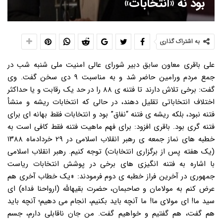
بود نه «انتخابات»
به اشتراک گذاری
علی باقری معاون سابق دبیر شورای عالی امنیت ملی شنبه شب در
جمع مردم ورامین حاضر شد و به مناسبت ۹ دی سخن گفت. وی
گفت: برخی تلاش دارند تا فتنه ی ۸۸ را در حد یک رقابت و یا حداکثر
اختلاف انتخاباتی تقلیل دهند، در حالی که انتخابات ریشه و منشأ
فتنه نبود، بلکه ریشه ی فتنه “نفاق” بود و انتخابات فقط بهانه ای برای
فتنه گری بود. باقری افزود: برای فهم ماهیت فتنه فقط کافی است به
خطبه های نماز جمعه ی رهبر انقلاب اسلامی در ۲۹ خردادماه ۱۳۸۸
(یک هفته پس از برگزاری انتخابات) توجه کنیم. رهبر انقلاب اسلامی
با اشاره به فتنه انگیزی های برخی در پوشش انتخابات ریاست
جمهوری در آخرین فراز خطبه ی دوم فرمودند: «یک خطاب آخری هم
عرض کنم به مولامان و صاحبمان، حضرت بقیهالله (ارواحنا فداه) ای
سید ما! ای مولای ما! ما آنچه باید بکنیم، انجام می دهیم؛ آنچه باید
هم گفت، هم گفتیم و خواهیم گفت. من جان ناقابلی دارم، جسم