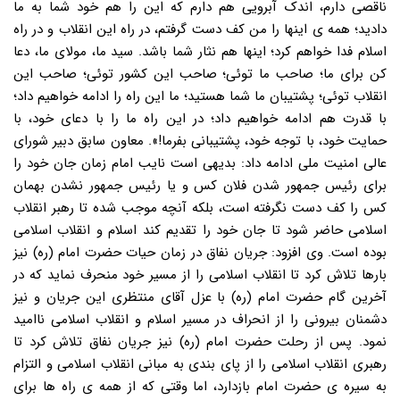
ناقصی دارم، اندک آبرویی هم دارم که این را هم خود شما به ما
دادید؛ همه ی اینها را من کف دست گرفتم، در راه این انقلاب و در راه
اسلام فدا خواهم کرد؛ اینها هم نثار شما باشد. سید ما، مولای ما، دعا
کن برای ما؛ صاحب ما توئی؛ صاحب این کشور توئی؛ صاحب این
انقلاب توئی؛ پشتیبان ما شما هستید؛ ما این راه را ادامه خواهیم داد؛
با قدرت هم ادامه خواهیم داد؛ در این راه ما را با دعای خود، با
حمایت خود، با توجه خود، پشتیبانی بفرما!». معاون سابق دبیر شورای
عالی امنیت ملی ادامه داد: بدیهی است نایب امام زمان جان خود را
برای رئیس جمهور شدن فلان کس و یا رئیس جمهور نشدن بهمان
کس را کف دست نگرفته است، بلکه آنچه موجب شده تا رهبر انقلاب
اسلامی حاضر شود تا جان خود را تقدیم کند اسلام و انقلاب اسلامی
بوده است. وی افزود: جریان نفاق در زمان حیات حضرت امام (ره) نیز
بارها تلاش کرد تا انقلاب اسلامی را از مسیر خود منحرف نماید که در
آخرین گام حضرت امام (ره) با عزل آقای منتظری این جریان و نیز
دشمنان بیرونی را از انحراف در مسیر اسلام و انقلاب اسلامی ناامید
نمود. پس از رحلت حضرت امام (ره) نیز جریان نفاق تلاش کرد تا
رهبری انقلاب اسلامی را از پای بندی به مبانی انقلاب اسلامی و التزام
به سیره ی حضرت امام بازدارد، اما وقتی که از همه ی راه ها برای