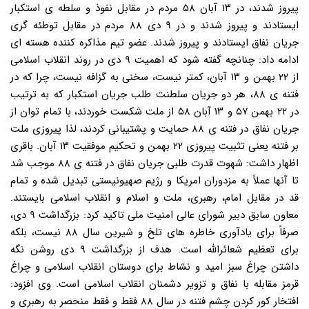
پیروز شدند، در ۱۳ آبان ۵۸ مردم در مقابل نفوذ و سلطه ی استکبار
ایستادند و پیروز شدند و در ۹ دی ۸۸ مردم در مقابل توطئه گری
جریان نفاق ایستادند و پیروز شدند. عضو تیم مذاکره کننده هسته ای
ادامه داد: چنانچه گفته شود که اهمیت ۹ دی در روند انقلاب اسلامی
از ۲۲ بهمن و ۱۳ آبان، کمتر نیست، سخنی به گزافه نیست، چرا که در
فتنه ی ۸۸، هر دو جریان سلطنت طلب جریان استکبار که به ترتیب
در ۲۲ بهمن ۵۷ و ۱۳ آبان ۵۸ از ملت شکست خوردند، با تمام توان از
جریان نفاق در فتنه ی ۸۸ حمایت و پشتیبانی کردند، لذا پیروزی ملت
بر فتنه یعنی تثبیت پیروزی ۲۲ بهمن و تحکیم موفقیت ۱۳ آبان. باقری
اظهار داشت: شهوت قدرت طلبی جریان نفاق در فتنه ی ۸۸ موجب شد
تا آنها عملاً به مزدوران امریکا و رژیم صهیونیستی تبدیل شده و تمام
قد در مقابل امام، رهبری، ملت و اسلام و انقلاب اسلامی بایستند.
معاون سابق دبیر شورای عالی امنیت ملی تاکید کرد: بزرگداشت ۹ دی،
صرفاً برای یادآوری خاطره های تلخ و شیرین سال ۸۸ نیست، بلکه
برای تعظیم شعائرالله است. هدف از بزرگداشت ۹ دی روشن نگه
داشتن چراغ سبز امید و نشاط برای دوستان انقلاب اسلامی و چراغ
قرمز مقابله با نفاق و تزویر دشمنان انقلاب اسلامی است. وی افزود:
افتخار کور کردن چشم فتنه در سال ۸۸ فقط و فقط منحصر به رهبری و