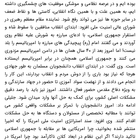
بوده ایم و در عرصه نظامی و موشکی موفقیت های چشمگیری داشته
ایم، به همین علت و با همین نگاه انقلابی، کاستی ها و نقاط ضعف
در سایر حوزه ها نیز می تواند رفع شود. نماینده مقام معظم رهبری در
شورای عالی امنیت ملی افزود: ابتدای انقلاب منافقین با سقوط شاه و
استقرار جمهوری اسلامی، با ادعای مبارزه به شورش علیه نظام روی
آوردند و می گفتند امام (ره) پیچیدگی های مبارزه با امپریالیسم را بلد
نیست! اما امروز بعد از ۴۰ سال همان ها در دامن امپریالیسم مزدوری
می کنند و جمهوری اسلامی همچنان در برابر امپریالیسم ایستاده
است. وی گفت: در ابتدای انقلاب دانشجویان مسلمان به طور جهادی
هرجا که نیاز بود باری را از دوش مردم و انقلاب بردارند، این کار را
انجام می دادند و از نهضت سواد آموزی تا حضور در جهاد سازندگی و
به ویژه دفاع مقدس حضور فعال داشتند. امروز نیز باید با رصد دقیق
مشکلات اصلی کشور، برای کمک به حل آنها وارد میدان شود. جلیلی
ادامه داد: امروز دانشجویان با تمرکز بر مشکلات واقعی کشور می
توانند با مطالبه تخصصی از مسئولان و دستگاه ها به حل مشکلات
اقدام کنند. وی افزود: سند استراتژی امنیت ملی امریکا را که اخیرا
منتشر شده بخوانید، چرا امریکایی ها بر مقابله با جمهوری اسلامی
تاکید دارند؟ اگر این نظام در ابعاد کلان ناکارآمد بود چرا امریکا در