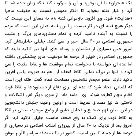
یک «بحران» با آن برخورد و آن را سرکوب کند بلکه زمان داده شد تا
گرد و غبار فتنه بخوابد تا افکار عمومی نسبت به حقیقت ماجرا
«هدایت» شود. وی افزود: بازخوانی فتنه ۸۸ به معنای این نیست که
دیگر هیچ فتنه ای در کار نیست و امروز فتنه اصلی این است که مردم
را نسبت به آینده ناامید کرده و تمام دستاوردهای بزرگ و مثبت
جمهوری اسلامی در ۴۰ سال اخیر را نفی کنند. جلیلی خاطرنشان کرد:
امروز حتی بسیاری از دشمنان و رسانه های آنها نیز تاکید دارند که
جمهوری اسلامی در خیلی از عرصه ها موفقیت های چشمگیری داشته
اما عده ای خواسته یا ناخواسته تمام موفقیت ها و نقاط مثبت را نفی
کرده و تنها بر بزرگ نمایی نقاط ضعف آن هم به صورت یاس آفرین
تاکید دارند. عضو مجمع تشخیص مصلحت نظام گفت: فتنه این است
که فضایی ایجاد شود که عده ای برای دفاع از دستاوردها و نقاظ قوت
نظام دچار تعارف شوند. وی ادامه داد: از سوی دیگر نفی اشکالات و
کاستی ها نیز مصداق تفریط است و اولین وظیفه جنبش دانشجویی
در این میان فهم صحیح و تحلیل دقیق از وضع موجود، مبتنی بر اتکا
به نقاط قوت برای کمک به رفع ضعف هاست. جلیلی تاکید کرد: اگر
امروز بعد از نزدیک به ۴۰ سال از پیروزی انقلاب اسلامی در بسیاری از
عرصه ها از جمله تامین امنیت کشور در یک منطقه سراسر ناآرام موفق