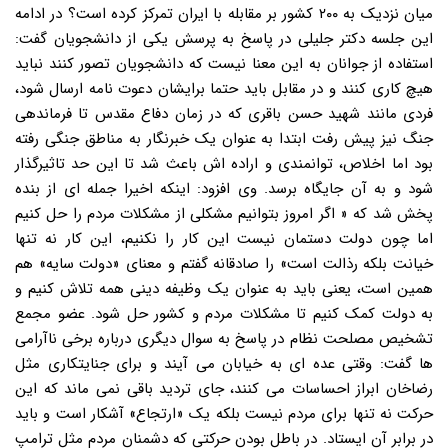
میان نزدیک به ۲۰۰ کشور بر مقابله با ایران تمرکز کرده است؟ در ادامه
این جلسه دکتر جلیلی در پاسخ به پرسش یکی از دانشجویان گفت:
استفاده از جوانان به این معنا نیست که دانشجویان تصور کنند نباید
هیچ کاری کنند و در مقابل باید حتما برایشان دعوت نامه ارسال شود،
فردی مانند شهید حسن باقری که در زمان دفاع مقدس تا فرماندهی
جنگ نیز پیش رفت ابتدا به عنوان یک خبرنگار به مناطق جنگی رفته
بود اما اخلاص، توانمندی و اراده اش باعث شد تا این حد تاثیرگذار
شود و به آن جایگاه برسد. وی افزود: اینکه اخیرا جمله ای از بنده
پخش شد که « اگر امروز بتوانیم مشکلی از مشکلات مردم را حل کنیم
اما چون دولت دستمان نیست این کار را نکنیم، این کار نه تنها
خیانت بلکه رذالت است» را صادقانه گفتم و معنای «دولت سایه» هم
همین است، یعنی باید به عنوان یک وظیفه دینی همه تلاش کنیم و
به دولت کمک کنیم تا مشکلات مردم و کشور حل شود. عضو مجمع
تشخیص مصلحت نظام در پاسخ به سوال دیگری درباره برخی ناآرامی
ها گفت: وقتی عده ای به خیابان می آیند و برای جنایتکاری مثل
رضاخان ابراز احساسات می کنند، جای تردید باقی نمی ماند که این
حرکت نه تنها برای مردم نیست بلکه یک «ارتجاع» آشکار است و باید
در برابر آن ایستاد. در باطل بودن حرکتی که دشمنان مردم مثل ترامپ