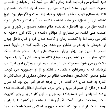
علیه السلام می فرمایند فتنه زمانی آغاز می شود که از هواهای نفسانی
تبعیت شود. این استاد اندیشه سیاسی اسلام اظهار داشت: همچنین
فتنه به معنای ترکیب شدن «حق» و «باطل» است و اگر قرار بود هیچ
نشانه ای از «حق» در فتنه نباشد، تشخیص آن اینقدر دشوار نبود؛
«کلمه حق یراد بها الباطل» نماینده مقام معظم رهبری در شورای عالی
امنیت ملی گفت: در بسیاری از مواقع «فتنه» در نگاه اول «حق» به
نظر می رسد اما با گذشت زمان و کاسته شدن گرد و غبار، باطل بودن
آن خودش را به خوبی نشان می دهد. وی تاکید کرد: در تاریخ صدر
اسلام تا امروز نیز ارزش یاران حضرت علی علیه السلام مانند مالک
اشتر، عمار و … در تشخیص به موقع فتنه ها و همراهی آنها با حضرت
مشخص می شود. حضرت علی در بیان مهم ترین ویژگی این افراد می
فرمایند که به رهبرشان «اعتماد» داشتند و از او «پیروی» می کردند.
عضو مجمع تشخیص مصلحت نظام در بخش دیگری از سخنانش با
اشاره به فتنه سال ۸۸ گفت: در آن برهه ظاهر امر این بود که سران
فتنه در دفاع از «دموکراسی» و رای مردم خواستار ابطال انتخابات شده
بودند اما باطن امر «استبداد» بود چون با این کار در برابر رای اکثریت
ملت ایستادند. جلیلی گفت: اگر آن فتنه ۸ ماه طول کشید تا به پایان
برسد به خاطر این بود که نظام جمهوری اسلامی نمیخواست با دید