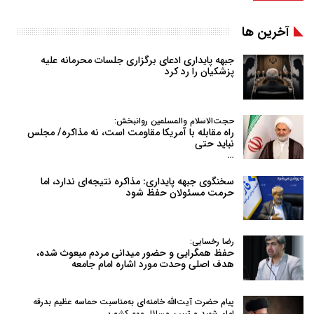
آخرین ها
جبهه پایداری ادعای برگزاری جلسات محرمانه علیه
پزشکیان را رد کرد
حجت‌الاسلام والمسلمین روانبخش:
راه مقابله با آمریکا مقاومت است، نه مذاکره/ مجلس
نباید حتی
…
سخنگوی جبهه پایداری: مذاکره نتیجه‌ای ندارد، اما
حرمت مسئولان حفظ شود
رضا رخسایی:
حفظ همگرایی و حضور میدانی مردم مبعوث شده،
هدف اصلی وحدت مورد اشاره امام جامعه
پیام حضرت آیت‌الله خامنه‌ای به‌مناسبت حماسه عظیم بدرقه
امام شهید و تبیین مسائل مهم کشور؛