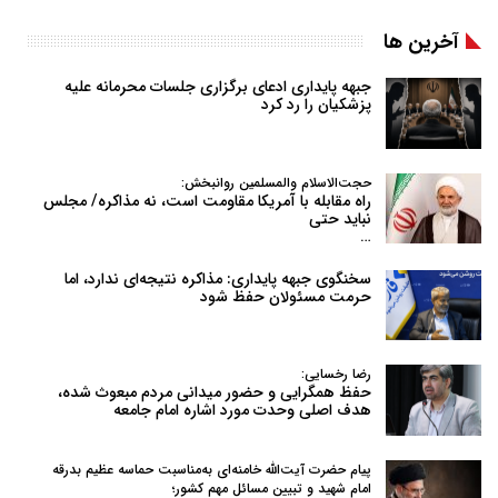
آخرین ها
جبهه پایداری ادعای برگزاری جلسات محرمانه علیه
پزشکیان را رد کرد
حجت‌الاسلام والمسلمین روانبخش:
راه مقابله با آمریکا مقاومت است، نه مذاکره/ مجلس
نباید حتی
…
سخنگوی جبهه پایداری: مذاکره نتیجه‌ای ندارد، اما
حرمت مسئولان حفظ شود
رضا رخسایی:
حفظ همگرایی و حضور میدانی مردم مبعوث شده،
هدف اصلی وحدت مورد اشاره امام جامعه
پیام حضرت آیت‌الله خامنه‌ای به‌مناسبت حماسه عظیم بدرقه
امام شهید و تبیین مسائل مهم کشور؛