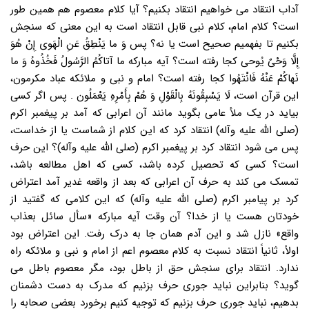
آداب انتقاد می خواهیم انتقاد بکنیم؟ آیا کلام معصوم هم همین طور
است؟ کلام امام، کلام نبی قابل انتقاد است به این معنی که سنجش
بکنیم تا بفهمیم صحیح است یا نه؟ پس وَ ما یَنْطِقُ عَنِ الْهَوی إِنْ هُوَ
إِلَّا وَحْیٌ یُوحی کجا رفته است؟ آیه مبارکه ما آتاکُمُ الرَّسُولُ فَخُذُوهُ وَ ما
نَهاکُمْ عَنْهُ فَانْتَهُوا کجا رفته است؟ امام و نبی و ملائکه عباد مکرمون،
این قرآن است، لَا یَسْبِقُونَهُ بِالْقَوْلِ وَ هُمْ بِأَمْرِهِ یَعْمَلُون . پس اگر کسی
بیاید در یک ملأ عامی بگوید مانند آن اعرابی که آمد بر پیغمبر اکرم
(صلی الله علیه وآله) انتقاد کرد که این کلام از شماست یا از خداست،
پس می شود انتقاد کرد بر پیغمبر اکرم (صلی الله علیه وآله)؟ این حرف
است؟ کسی که تحصیل کرده باشد، کسی که اهل مطالعه باشد،
تمسک می کند به حرف آن اعرابی که بعد از واقعه غدیر آمد اعتراض
کرد بر پیامبر اکرم (صلی الله علیه وآله) که این کلامی که گفتید از
خودتان هست یا از خدا؟ آن وقت آیه مبارکه «سأل سائل بعذاب
واقع» نازل شد و این آدم همان جا به درک رفت. این اعتراض بود
اولاً، ثانیاً انتقاد نسبت به کلام معصوم اعم از امام و نبی و ملائکه راه
ندارد. انتقاد برای سنجش حق از باطل بود، مگر معصوم باطل می
گوید؟ بنابراین نباید جوری حرف بزنیم که مدرک به دست دشمنان
بدهیم، نباید جوری حرف بزنیم که توجیه کنیم برخورد بعضی صحابه را