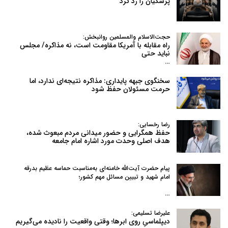
پزشکیان را رد کرد
حجت‌الاسلام والمسلمین روانبخش:
راه مقابله با آمریکا مقاومت است، نه مذاکره/ مجلس
نباید حتی
…
سخنگوی جبهه پایداری: مذاکره نتیجه‌ای ندارد، اما
حرمت مسئولان حفظ شود
رضا رخسایی:
حفظ همگرایی و حضور میدانی مردم مبعوث شده،
هدف اصلی وحدت مورد اشاره امام جامعه
پیام حضرت آیت‌الله خامنه‌ای به‌مناسبت حماسه عظیم بدرقه
امام شهید و تبیین مسائل مهم کشور؛
…
علیرضا تسلیمی:
دیپلماسیِ روی ابرها؛ وقتی واقعیت را نادیده می‌گیریم