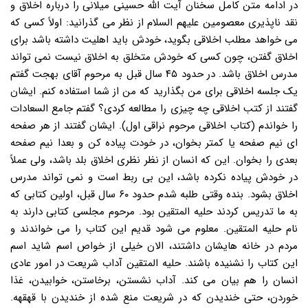
در ادامه متن کامل سخنان آیت الله حسینی میلانی را درباره اخلاق و
نقد ناپذیری معصومین علیهم السلام از نظر می گذرانید: اولاً کسی که
می خواهد مطلب اخلاقی بگوید، خودش باید اهلیت داشته باشد برای
اخلاق گفتن، چون کسی که خودش متخلق به اخلاق نیست نمی تواند
مدرس اخلاق باشد. در حدود ۴۵ سال قبل به مرحوم آقای بهجت گفتم
یک جلسه اخلاقی برای من بگذارید که من از شما استفاده کنم. ایشان
گفتند از کتب اخلاقی چه چیزی را مطالعه کردی؟ گفتم جامع السعادات
را خواندم (کتاب اخلاقی مرحوم نراقی اول). ایشان گفتند از هر صفحه
ای نیم صفحه یا کمتر بخوان، در خودت پیاده کن و بعدا نیم صفحه
بعدی را بخوان. این که انسان از نظر نظری اخلاق بلد باشد، ولی عملاً
در خودش پیاده نکرده باشد، این بی ربط است و نمی تواند مدرس
اخلاق بشود. بنده وقتی طلبه شدم حدود ۶۰ سال قبل، اولین کتابی که
به ما تدریس کردند حلیه المتقین بود. مرحوم مجلسی کتابی دارند به
نام حلیه المتقین. معلوم می شود قدیم این کتاب را می خواندند و
مردم در خانه هایشان داشتند، الان خیلی از خواص اسم شاید اسم
این کتاب را نشنیده باشند. حلیه المتقین آداب شریعت در امور عادی
انسان را هم بیان می کند. آداب نشستن، برخاستن، خوابیدن، غذا
خوردن، حتی خندیدن که در شریعت منع شده از خندیدن با قهقهه.