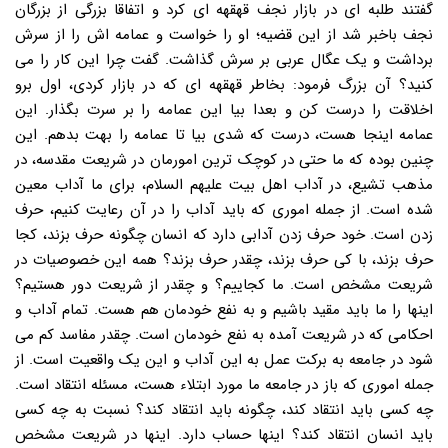
گفتند طلبه ای در بازار نجف قهقهه ای کرد و اتفاقا بزرگی از بزرگان
نجف باخبر شد از این قضیه؛ او را خواست و عمامه اش را از سرش
برداشت و یک عگال عربی بر سرش گذاشت. گفت چرا این کار را می
کنید؟ آن بزرگ فرمود: بخاطر قهقهه ای که در بازار کردی، اول برو
اخلاقت را درست کن و بعدا بیا این عمامه را بر سرت بگذار. این
عمامه اینجا هست، درست که شدی بیا تا عمامه را بهت بدهم. این
چنین بوده که ما حتی در کوچک ترین امورمان در شریعت مقدسه، در
مذهب تشیع، در آداب اهل بیت علیهم السلام، برای ما آداب معین
شده است. از جمله اموری که باید آداب را در آن رعایت کنیم، حرف
زدن است. خود حرف زدن آدابی دارد که انسان چگونه حرف بزند، کجا
حرف بزند، با کی حرف بزند، چقدر حرف بزند؟ همه این خصوصیات در
شریعت مشخص است. ما کجاییم؟ و چقدر از شریعت دور هستیم؟
اینها را ما باید مقید باشیم و به نفع خودمان هم هست. تمام آداب و
احکامی که در شریعت آمده به نفع خودمان است. چقدر مفاسد کم می
شود در جامعه به برکت عمل به این آداب و این یک واقعیت است. از
جمله اموری که باز در جامعه ما مورد ابتلاء هست، مسئله انتقاد است.
چه کسی باید انتقاد کند، چگونه باید انتقاد کند؟ نسبت به چه کسی
باید انسان انتقاد کند؟ اینها حساب دارد. اینها در شریعت مشخص