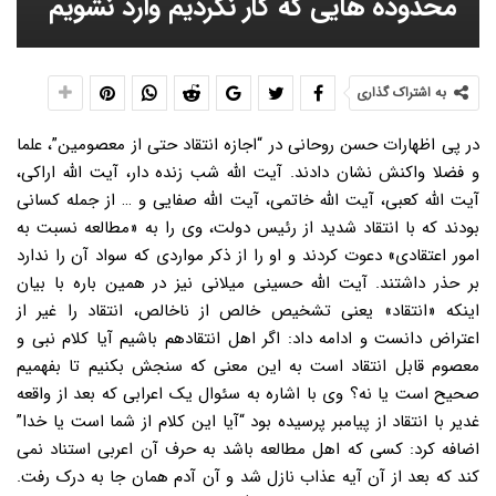
محدوده هایی که کار نکردیم وارد نشویم
به اشتراک گذاری
در پی اظهارات حسن روحانی در “اجازه انتقاد حتی از معصومین”، علما
و فضلا واکنش نشان دادند. آیت الله شب زنده دار، آیت الله اراکی،
آیت الله کعبی، آیت الله خاتمی، آیت الله صفایی و … از جمله کسانی
بودند که با انتقاد شدید از رئیس دولت، وی را به «مطالعه نسبت به
امور اعتقادی» دعوت کردند و او را از ذکر مواردی که سواد آن را ندارد
بر حذر داشتند. آیت الله حسینی میلانی نیز در همین باره با بیان
اینکه «انتقاد» یعنی تشخیص خالص از ناخالص، انتقاد را غیر از
اعتراض دانست و ادامه داد: اگر اهل انتقادهم باشیم آیا کلام نبی و
معصوم قابل انتقاد است به این معنی که سنجش بکنیم تا بفهمیم
صحیح است یا نه؟ وی با اشاره به سئوال یک اعرابی که بعد از واقعه
غدیر با انتقاد از پیامبر پرسیده بود “آیا این کلام از شما است یا خدا”
اضافه کرد: کسی که اهل مطالعه باشد به حرف آن اعربی استناد نمی
کند که بعد از آن آیه عذاب نازل شد و آن آدم همان جا به درک رفت.