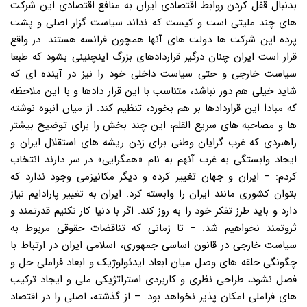
بدنبال قفل کردن روابط اقتصادی ایران به منافع اقتصادی این شرکت
های چند ملیتی است و کیست که نداند سیاست گزار اصلی و پشت
پرده این شرکت ها دولت های آنها همچون فرانسه هستند. در واقع
قرار است ایران چنان درگیر قراردادهای بزرگ اینچنینی بشود که طبعا
سیاست خارجی و حتی سیاست داخلی خود را نیز در آینده ای که
شاید خیلی هم دور نباشد، متناسب با این قرار دادها و با این ملاحظه
که مبادا این قراردادها بر هم بخورد، تنظیم کند. از میان انبوه نوشته
ها و مصاحبه های سریع القلم، این چند بخش را برای توضیح بیشتر
راهبردی که غرب گرایان وطنی برای زدن ریشه های استقلال ایران و
ایجاد وابستگی به غرب آنهم به نام «همگرایی» در سر دارند انتخاب
کردم: – ایران و جهان تغییر کرده و دیگر مکانیزمی وجود ندارد که
بتوان کشوری مانند ایران را وابسته کرد. ایران به تغییر پارادایم نیاز
دارد و باید طرز تفکر خود را به روز کند. اگر با دنیا کار نکنیم قدرتمند و
ثروتمند نخواهیم شد. – تا زمانی که تناقضات حقوقی مربوط به
سیاست خارجی در قانون اساسی جمهوری، اسلامی ایران در ارتباط با
چگونگی حلقه های وصل میان ابعاد ایدئولوژیک و ابعاد فراملی حل و
فصل نشود، طراحی نظری و کاربردی استراتژیکی ملی و ایجاد ترکیب
های فراملی امکان پذیر نخواهد بود. – از گذشته، اصلی را در اقتصاد