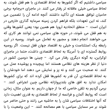
سیاسی داشتیم که اگر کشورها به لحاظ اقتصادی با هم قفل شوند، به
لحاظ سیاسی خیلی عاقلانه تر رفتار می کنند. در ماجرای «برجام» برخی
حامیان توافق هسته ای تأکید داشتند آنچه ادامه آن را تضمین می
کند، نه این تعهدات بلکه فراهم کردن زمینه سرمایه گذاری خارجی در
ایران است. – منطق اتحادیه اروپا هم همین بود؛ یعنی کشورها وقتی
به هم قفل می شوند، در حوزه های سیاسی نمی توانند هر کاری که
می خواهند انجام دهند و مجبور به تعامل می شوند. روسیه در این
رابطه یک استثناست و خیلی به اقتصاد جهان قفل نیست. اگر روسیه
روابط گسترده ای با آمریکا به لحاظ اقتصادی داشت، حتما در ماجرای
اوکراین، به گونه دیگری رفتار می کرد. – چینی ها دومین کشور در
دنیا از نظر هزینه های نظامی هستند اما پیچیده و پوشیده عمل می
کنند. نه صحبت می کنند و نه پز و نمایش می دهند اما خودشان را
به لحاظ اقتصادی آن قدر به کشورها قفل کرده اند که برای کشورها
امکان ندارد به افق های بلندپروازانه نظامی چین اعتراض کنند. –
برمی گردیم به تلقی خاصی که ما از جهان داریم. به عنوان مثال، زمانی
است که روابط آلمان و فرانسه از لحاظ اقتصادی به قدری اهمیت دارد
که آنها اختلافات سیاسی شان را به حاشیه می رانند و حتی حاضر می
شوند بر سر مسایل سیاسی با هم مصالحه کنند. – این وضعیت را با