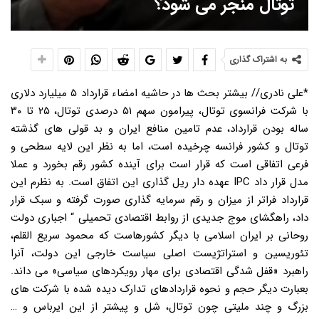
توتال منجر می شود؟
به اشتراک گذاری
*علی نادری// بیشتر بحث ها در حاشیه امضاء قرارداد ۵ میلیارد دلاری
با شرکت فرانسوی توتال، پیرامون سهم ۵۱ درصدی توتال، ۲۵ تا ۳۰
ساله بودن قرارداد، عدم تامین منافع ایران و بد قولی های گذشته
توتال و کشور فرانسه چرخیده است، اما به نظر این لایه سطحی و
فرعی اتفاقی است که قرار است برای آینده کشور رقم بخورد و عملا
مدل قرار داد IPC عهده دار ریل گذاری این اتفاق است. به نظرم این
قرارداد فراتر از میزان و رقم سرمایه گذاری صورت گرفته و سبک قرار
داد، راهگشای موج جدیدی از روابط اقتصادی تحمیلی “ اجباری دولت
روحانی بر ایران اسلامی با دیگر کشورهاست که محمود سریع القلم،
تئوریسین و استراتژیست اصلی سیاست خارجی این دولت، آنرا
راهبرد «قفل شدگی اقتصادی برای مهار رویکردهای سیاسی» می داند.
بعبارت دیگر حجم و نحوه قراردادهای تدارک دیده شده با شرکت های
بزرگ و چند ملیتی چون توتال، شل و پیشتر از این ایرباس و …