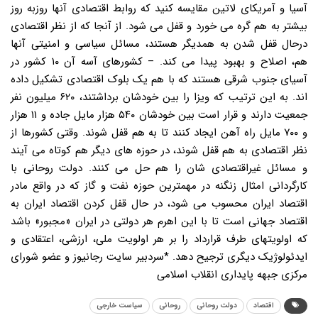
آسیا و آمریکای لاتین مقایسه کنید که روابط اقتصادی آنها روزبه روز
بیشتر به هم گره می خورد و قفل می شود. از آنجا که از نظر اقتصادی
درحال قفل شدن به همدیگر هستند، مسائل سیاسی و امنیتی آنها
هم، اصلاح و بهبود پیدا می کند. – کشورهای آسه آن ۱۰ کشور در
آسیای جنوب شرقی هستند که با هم یک بلوک اقتصادی تشکیل داده
اند. به این ترتیب که ویزا را بین خودشان برداشتند، ۶۲۰ میلیون نفر
جمعیت دارند و قرار است بین خودشان ۵۴۰ هزار مایل جاده و ۱۱ هزار
و ۷۰۰ مایل راه آهن ایجاد کنند تا به هم قفل شوند. وقتی کشورها از
نظر اقتصادی به هم قفل شوند، در حوزه های دیگر هم کوتاه می آیند
و مسائل غیراقتصادی شان را هم حل می کنند. دولت روحانی با
کارگردانی امثال زنگنه در مهمترین حوزه نفت و گاز که در واقع مادر
اقتصاد ایران محسوب می شود، در حال قفل کردن اقتصاد ایران به
اقتصاد جهانی است تا با این اهرم هر دولتی در ایران «مجبور» باشد
که اولویتهای طرف قرارداد را بر هر اولویت ملی، ارزشی، اعتقادی و
ایدئولوژیک دیگری ترجیح دهد. *سردبیر سایت رجانیوز و عضو شورای
مرکزی جبهه پایداری انقلاب اسلامی
اقتصاد
دولت روحانی
روحانی
سیاست خارجی