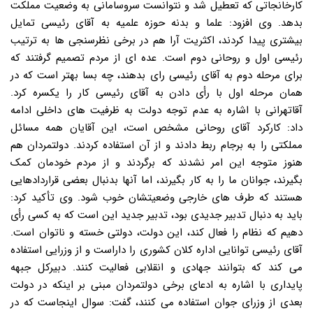
کارخانجاتی که تعطیل شد و نتوانست سروسامانی به وضعیت مملکت
بدهد. وی افزود: علما و بدنه حوزه علمیه به آقای رئیسی تمایل
بیشتری پیدا کردند، اکثریت آرا هم در برخی نظرسنجی ها به ترتیب
رئیسی اول و روحانی دوم است. عده ای از مردم تصمیم گرفتند که
برای مرحله دوم به آقای رئیسی رای بدهند، چه بسا بهتر است که در
همان مرحله اول با رأی دادن به آقای رئیسی کار را یکسره کرد.
آقاتهرانی با اشاره به عدم توجه دولت به ظرفیت های داخلی ادامه
داد: کارکرد آقای روحانی مشخص است، این آقایان همه مسائل
مملکتی را به برجام ربط دادند و از آن استفاده کردند. دولتمردان هم
هنوز متوجه این امر نشدند که برگردند و از مردم خودمان کمک
بگیرند، جوانان ما را به کار بگیرند، اما آنها بدنبال بعضی قراردادهایی
هستند که طرف های خارجی وضعیتشان خوب شود. وی تأکید کرد:
باید به دنبال تدبیر جدیدی بود، تدبیر جدید این است که به کسی رأی
دهیم که نظام را فعال کند، این دولت، دولتی خسته و ناتوان است.
آقای رئیسی توانایی اداره کلان کشوری را داراست و از وزرایی استفاده
می کند که بتوانند جهادی و انقلابی فعالیت کنند. دبیرکل جبهه
پایداری با اشاره به ادعای برخی دولتمردان مبنی بر اینکه در دولت
بعدی از وزرای جوان استفاده می کنند، گفت: سوال اینجاست که در