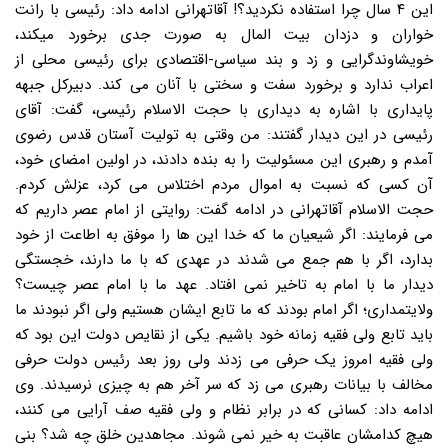
این ۴ سال چرا استفاده نکردید؟! آقاتهرانی ادامه داد: رئیسی با رانت
خواران و دزدان بیت المال به صورت جدی برخورد میکند،
خویشاوندگرایی و زد و بند سیاسی-اقتصادی برای رئیسی محلی از
اعراب ندارد و برخورد سفت و سختی با آنان می کند. دبیرکل جبهه
پایداری با اشاره به دیداری با حجت الاسلام رئیسی، گفت: آقای
رئیسی در این دیدار گفتند: من وقتی به تولیت آستان قدس رضوی
آمدم و رهبری این مسئولیت را به بنده دادند، در اولین امضای خود،
آن کسی که نسبت به اموال مردم اختلاس می کرد، عزلش کردم.
حجت الاسلام آقاتهرانی در ادامه گفت: روایتی از امام عصر داریم که
می فرمایند: اگر شیعیان ما که خدا این ها را موفق به اطاعت از خود
بدارد، اگر با هم جمع می شدند در عهدی که با ما دارند، خجستگی
دیدار ما با امام به تاخیر نمی افتاد. عهد ما با امام عصر چیست؟
ولایتمداری؛ اگر امام بودند که ما تابع ایشان هستیم ولی اگر نبودند ما
باید تابع ولی فقیه زمانه خود باشیم. یکی از نقایص دولت این بود که
ولی فقیه امروز یک حرفی می زدند ولی روز بعد رئیس دولت حرفی
مخالف با بیانات رهبری می زد که سر آخر هم به چیزی نرسیدند. وی
ادامه داد: کسانی که در برابر نظام و ولی فقیه صف آرایی می کنند،
هیچ کدامشان عاقبت به خیر نمی شوند. مجاهدین خلق چه شد؟ بنی