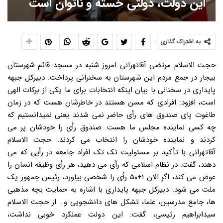
این دولت، دولتی خسته و ناتوان است
به اشتراک گذاری
حجت الاسلام مرتضی آقاتهرانی امروز شنبه در مسجد قائم شهرستان
بیجار در جمع مردم این شهرستان به سخنرانی پرداخت. دبیرکل جبهه
پایداری در سخنانی با بیان اینکه انتخابات برای ما یکی از برکات الهی
است، افزود: افرادی که مسن هستند در خاطرشان هست که در زمان
طاغوت پای صندوق های رأی حاضر نمی شدند یعنی نمیدانستیم که
چه کسی نماینده مجلس ما هست. صندوق رأی را خودشان پر می
کردند و نماینده خودشان را انتخاب می کردند. حجت الاسلام
آقاتهرانی با تأکید بر مسئولیت تک تک افراد جامعه در رأیی که می
دهند، گفت: در نظام اسلامی که رأی می دهید، هر رأی وظیفه انسان را
عوض می کند، اگر الان ۱+۵۰ رأی را شخصی بیاورد، رئیس جمهور یک
ملت می شود. دبیرکل جبهه پایداری با اشاره به حمایت بچه مذهبی
ها، جامع مدرسین، علما، تشکل های دانشجویی و… از حجت الاسلام
سیدابراهیم رئیسی، گفت: این دولت عملکرد خوبی نداشت،