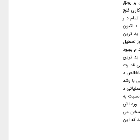
 بر رونق
کاری فلج
از ۴۱ هزار واحد صنعتی نیمه تمام د ر
نند زمینه ساز اشتغال برای ۴۹۹ هزار نفر شوند .» اکنون
 ید ترین
مروز تعطیل
د م بهبود
 ید ترین
رصد کاهش یافته است یعنی قد رت
اخالص د
ولید ملی با رشد
 رشد تولید ملی د ر د وره ۹ ¦ “۱۳۹۲ برنامه ریزی عملیاتی د
 نسبت به
 د ر پایان د وره اش
 بر خلاف واقع سخن می گوید ! آن روز برای سیاه نمایی بر ضد د ولت سابق از کاهش رشد اقتصاد ی از ۹/۶ به منفی ۹/۱ سخن می
ست امروز رشد اقتصاد ی ما د ر واقع ۱۴ د ر صد باشد که این