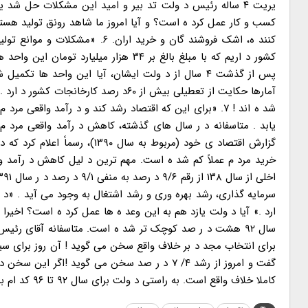
یریت ۴ ساله رئیس د ولت تد بیر و امید این مشکلات حل شد
کسب و کار عمل کرد ه است؟ و آیا امروز ما شاهد رونق تولید هستی
پس از گذشت ۴ سال از د ولت ایشان، آیا این واحد ها 
آمارها حکایت از تعطیلی بیش از ۶۰د رصد
شد ه اند ! ۷. «برای این که اقتصاد رشد کند و د رآمد واقعی
یابد . متاسفانه د ر سال های گذشته، کاهش د رآمد واقعی مرد م 
خرید مرد م عملاً کم شد ه است. مهم ترین د لیل کاهش د رآمد و
ارد .» آیا د ولت یازد هم به این وعد ه ها عمل کرد ه است؟ اخیرا
کاملا خلاف واقع است. به راستی د ولت برای سال ۹۲ تا ۹۶ کد ام برنامه عملیاتی را تجربه کرد ه است که مرد م از آن بی اطلاع هستند ؟!