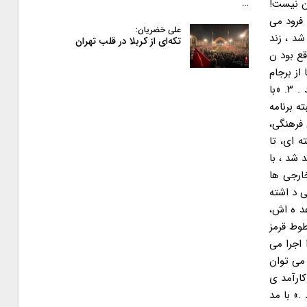
ا بر طرف کنند ولی با گذشت ۴ سال خبری از آن نیست!
…
 فرود می
علی خضریان:
شد ، زند
تکه‌ای از کربلا در قلب تهران
قع بود ن
از برجام
گرفته تا کرسنت محرمانه ماند ه و بخش زیاد ی از مسؤولان این د ولت از رئیس جمهور گرفته تا وزرا و معاونانش امنیتی انتخاب شد ه اند . ۳. «با
ه برنامه
 فرهنگی،
 ای، تا
د شمنان نخواهد شد ، با
ارجی ها
ی د اشته
د ه اش،
طوط قرمز
 چه رهبری مقاومت نکرد ه بود همین ۳۰۰ کیلو اورانیوم هم برای ما باقی نمی گذاشتند . اگر برجام ۲ و ۳ و ۴ را اجرا می
 می توان
 و کارآمد ی
.» با مد