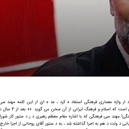
مهند سی فرهنگی باید از واژه معماری فرهنگی استفاد ه کرد ، عد ه ای از این کلمه مهند
سوءاستفاد ه می کنند ؛ بنابراین مقصود ما همان معماری و طرا
گی! مهند سی فرهنگی که با اشاره مقام معظم رهبری د ر د ستور کار شورا
ر ماه های پایانی د ولت د هم به اجرا گذاشته شد ، به د ستور آقای روحانی از اجرا خار