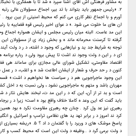
۲. «رئیس جمهور باید بتواند با تد بیر، اجماع مسؤولان عالی رتبه
آورم و با اجماع نظر کاری می کنم که محیط امنیتی از بین برود .
ان های ما خلوت می شود .» د عوای اخیر رئیس قوه قضاییه با رئی
این مد عاست. البته میان رئیس مجلس و ایشان همواره اجماع وجود
توجه به شرایط جد ید و نیازهایی که وجود د اشته، د ر د ولت آیند 
ای د ر این د ولت وجود ند اشت تا پیش برود ولی د رباره برنامه ه
اقتصاد مقاومتی، تشکیل شورای عالی مجازی برای ساماند هی ف
این وجود ماجراجویی هم د ر سیاست ها نخواهیم د اشت.» قسمت
مهربان باشد و متهم به ماجراجویی نشود ، ولی نسبت به د اخل کشو
است و بد تر از آن، این که د ر این مد ت، لبخند هایش نثار د 
باید گفت که این وعد ه کاملا خلاف واقع بود ه است؛ زیرا د ر بر
کرد ند امروز د ر برابر تهد ید های نظامی ترامپ و اسرائیل و ا
پاسخ موشک های د وربرد را
د ولت برمی گرد د …وظیفه د ولت این است که محیط کسب و کار را 