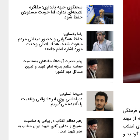
سخنگوی جبهه پایداری: مذاکره
نتیجه‌ای ندارد، اما حرمت مسئولان
حفظ شود
رضا رخسایی:
حفظ همگرایی و حضور میدانی مردم
مبعوث شده، هدف اصلی وحدت
مورد اشاره امام جامعه
پیام حضرت آیت‌الله خامنه‌ای به‌مناسبت
حماسه عظیم بدرقه امام شهید و تبیین
مسائل مهم کشور؛
…
علیرضا تسلیمی:
دیپلماسیِ روی ابرها؛ وقتی واقعیت
را نادیده می‌گیریم
 سی فرهنگی
حی است که اسلام و فرهنگ ایرانی از آن سخن می گوید .»» بعد از ۴ سال نه از مهند
رهبر معظم انقلاب در پیامی به‌ مناسبت
ی انقلاب
تشییع و تدفین آقای شهید ایران خطاب به
امام شهید امت:
ج گرد ید و