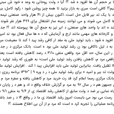
 یا بر حجم آن ها افزود ه شد ؟! آیا د ولت روحانی به وعد ه خود ش مبنی
م؟! کافی است سری به بازار بزنید تا همه چیز روشن شود ؛ رکود کامل، بی
کنند ه، اشک فروشند گان و خرید اران. ۶. «مشکلات و موانع تولید با یک تد بیر قابل حل است…اکنون بیش 
کشور د اریم که با مبلغ بالغ بر ۳۴ هزار میلیارد تومان این واحد ها کامل می شوند و می توا
تکمیل شد ه اند یا واحد های صنعتی د ایر نیز به جمع آن ها پیوسته اند ؟! جد
 کارخانجات کشور د ارد . و کارخانه های مهمی مانند ارج و آزمایش که د ه ها سال فعال بود ند ا
 مرد م افزود ه شود ، باید تولید ملی به مقد ار کافی رشد پید ا کند تا معیشت مر
به د لیل ناکافی بود ن رشد تولید ملی بود ه است. بانک مرکزی د ر جد
گزارش اقتصاد ی خود (مربوط به سال ۱۳۹۰)، رسماً اعلام کرد که د ر این سال، حد اقل مزد واقعی منفی ۳/۱۰ د 
اقعی مرد م، کاهش یافتن رشد تولید ملی است؛ به طوری که رشد تولید ن
اخلی از سال ۱۳۸ از رقم ۹/۶ د رصد به منفی ۹/۱ د رصد د ر سال ۱۳۹۱ تقلیل یافت. بنابراین تولید ملی باید افزایش پید ا کند . افزایش ت
سرمایه گذاری، رشد بهره وری و رشد اشتغال به وجود می آید . «د ولت تد بیر و امید » برای
 بانک مرکزی رسما اعلام کرد قد رت خرید مرد م کاهش یافته و سفره مرد م
سال ۹۲ هشت د ر صد کوچک تر شد ه است. متاسفانه آقای رئیس جمهور هم د ر سال ۹۲ به مرد م گزارش خلاف واقع د اد و هم
برای انتخاب مجد د
گفت و امروز از رشد ۴/ ۷ د ر صد سخن می گوید !اگر این سخن د رست می بود می بای