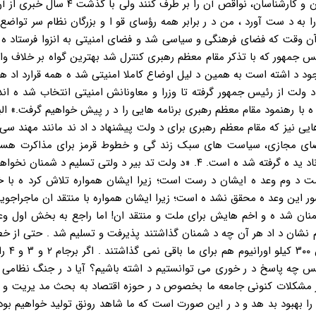
به مشاور فرهنگی اش آقای آشنا سپرد ه شد تا با همفکری با نخبگان و کارشناسان، نواقص آن ر
 را به د ست آورد ، من د ر برابر همه رؤسای قو ا و بزرگان نظام سر تواضع
 آن وقت که فضای فرهنگی و سیاسی شد و فضای امنیتی به انزوا فرستاد ه 
س جمهور که با تذکر مقام معظم رهبری کنترل شد بهترین گواه بر خلاف وا
 د اشته است به همین د لیل اوضاع کاملا امنیتی شد ه همه قرارد اد ها 
ه با رهنمود مقام معظم رهبری برنامه هایی را د ر پیش خواهیم گرفت.» البت
ایی نیز که مقام معظم رهبری برای د ولت پیشنهاد د اد ند مانند مهند سی
ضای مجازی، سیاست های سبک زند گی و خطوط قرمز برای مذاکرت هسته
کنون د ر حد حرف و شعار از ایشان اطاعت شد ه و اغلب، د ر عمل ناد ید ه گرفته شد ه است. ۴. «د ولت تد بیر د ولتی تسلیم 
 د وم وعد ه ایشان د رست است؛ زیرا ایشان همواره تلاش کرد ه با خ
ر این وعد ه محقق نشد ه است؛ زیرا ایشان همواره با منتقد ان ماجراجوی
شمنان شد ه و اخم هایش برای ملت و منتقد ان! اما راجع به بخش اول وع
جام نشان د اد هر آن چه د شمنان گذاشتند پذیرفت و تسلیم شد . حتی از خ
رهبری نیز عد ول کرد . چنان
نگلیس چه پاسخ د ر خوری می توانستیم د اشته باشیم؟ آیا د ر جنگ نظامی
 با گفتمان د اد ؟ ۵. «ریشه بسیاری از مشکلات کنونی جامعه ما بخصوص د ر حوزه اقتصاد به بحث مد یریت
بهبود بد هد و د ر این صورت است که ما شاهد رونق تولید خواهیم بود 