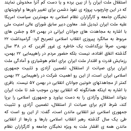
استقلال ملت ایران را از بین برده و یا دست کم آنرا مخدوش نمایند
که در این چارچوب پروژه ی نفوذ دشمن برای تغییر باورها و اولویتهای
نخبگان جامعه و کارگزاران نظام اسلامی به مهمترین سیاست امریکا
علیه ملت ایران تبدیل شد. معاون دبیر سابق شورای عالی امنیت ملی
با اشاره به مجاهدت های جوانان ایرانی در بهمن ۵۷ و جشن های
مربوط به سالگرد پیروزی انقلاب اسلامی تصریح کرد: گرامیداشت ۲۲
بهمن، صرفاً بزرگداشت یک خاطره ی غرور آفرین که در ۳۸ سال
گذشته اتفاق افتاده، نیست بلکه حضور مردم در راهپیمایی ۲۲ بهمن،
رزمایش قدرت و اقتدار ملت ایران برای اعلام هوشیاری و آمادگی ملت
ایران برای صیانت از استقلال، تضمین آزادی و تثبیت جمهوری
اسلامی ایران است، از این رو اهمیت شرکت در راهپیمایی ۲۲ بهمن
کمتر از مجاهدتهای خونین جوانان انقلابی در بهمن ۵۷ نیست. باقری
با اشاره به اینکه همانگونه که انقلابی بودن موجب شد تا ملت ایران
بتواند استقلال وآزادی را به دست بیاورد و جمهوری اسلامی را برپا
کند، شرط لازم برای صیانت از استقلال، تضمین آزادی و تثبیت
جمهوری اسلامی نیز انقلابی ماندن است، گفت: از این رو است که
طی یک سال گذشته رهبر انقلاب اسلامی بارها و بارها از انقلابی
ماندن همه ی اقشار ملت به ویژه نخبگان جامعه و کارگزاران نظام