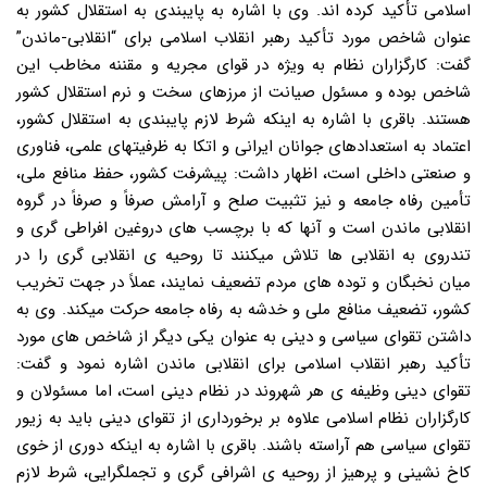
اسلامی تأکید کرده اند. وی با اشاره به پایبندی به استقلال کشور به
عنوان شاخص مورد تأکید رهبر انقلاب اسلامی برای “انقلابی-ماندن”
گفت: کارگزاران نظام به ویژه در قوای مجریه و مقننه مخاطب این
شاخص بوده و مسئول صیانت از مرزهای سخت و نرم استقلال کشور
هستند. باقری با اشاره به اینکه شرط لازم پایبندی به استقلال کشور،
اعتماد به استعدادهای جوانان ایرانی و اتکا به ظرفیتهای علمی، فناوری
و صنعتی داخلی است، اظهار داشت: پیشرفت کشور، حفظ منافع ملی،
تأمین رفاه جامعه و نیز تثبیت صلح و آرامش صرفاً و صرفاً در گروه
انقلابی ماندن است و آنها که با برچسب های دروغین افراطی گری و
تندروی به انقلابی ها تلاش میکنند تا روحیه ی انقلابی گری را در
میان نخبگان و توده های مردم تضعیف نمایند، عملاً در جهت تخریب
کشور، تضعیف منافع ملی و خدشه به رفاه جامعه حرکت میکند. وی به
داشتن تقوای سیاسی و دینی به عنوان یکی دیگر از شاخص های مورد
تأکید رهبر انقلاب اسلامی برای انقلابی ماندن اشاره نمود و گفت:
تقوای دینی وظیفه ی هر شهروند در نظام دینی است، اما مسئولان و
کارگزاران نظام اسلامی علاوه بر برخورداری از تقوای دینی باید به زیور
تقوای سیاسی هم آراسته باشند. باقری با اشاره به اینکه دوری از خوی
کاخ نشینی و پرهیز از روحیه ی اشرافی گری و تجملگرایی، شرط لازم