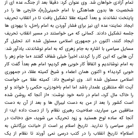
تمام آزادی خواهان شد. وی عنوان کرد: دقیقاً بعد از جنگ، عده ای از
شخصیت ها بدون هماهنگی با امام خمینی(ره)، خارجی ها را در
پایتخت نشاندند و بعداً کمیته عقلا تشکیل یافت تا در انقلاب تحریف
ایجاد نمایند؛ عده ای نیز برای فشار آوردن به امام راحل، با یهودی ها
جلسه تشکیل دادند. کسانی که می خواستند در مسیر انقلاب تحریف
ایجاد کنند، اکنون در جمهوری اسلامی مسئول شده اند تحلیل گر
مسایل سیاسی با اشاره به جام زهری که به امام نوشاندند، یادآور شد:
آن هایی که این کار را کردند، اخیراً خیلی شفاف گفتند «ما جام زهر را
به امام نوشاندیم و اتفاقاً کار خوبی هم کردیم؛ امام هم بعداً گفت کار
خوبی کردید!» و اکنون همان اعضاء و شیخ کمیته عقلا، در جمهوری
اسلامی مسئول شده اند. وی توضیح داد: کمیته عقلا می خواست
آیت الله منتظری علمدار باشد اما امام باخودزنی، حکمی را خواند و او
را خاک مال کرد، امام در نامه خود نوشت: «از آنجا که روشن شده
است کشور را بعد از من به دست لیبرال ها و بعد از آن به دست
منافقین می سپارید، صلاحیت رهبری نظام را از دست داده اید؛ از
آنجا که ساده لوح هستید و زود تحریک می شوید، حق دخالت در
امور سیاسی را ندارید. تاریخ اسلام پر است از خیانت بزرگانش به
اسلام!» تاریخ انقلاب را در کتب درسی نمی آورند تا نظام از یک