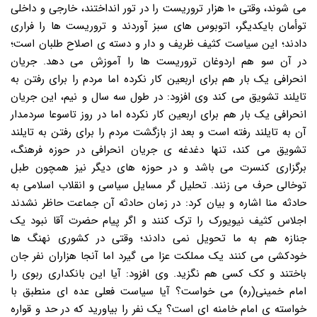
می شوند، وقتی ۱۰ هزار تروریست را در تور انداختند، خارجی و داخلی
توأمان بایکدیگر، اتوبوس های سبز آوردند و تروریست ها را فراری
دادند؛ این سیاست کثیف ظریف و دار و دسته ی اصلاح طلبان است؛
در آن سو هم اردوغان تروریست ها را آموزش می دهد. جریان
انحرافی یک بار هم برای اربعین کار نکرده اما مردم را برای رفتن به
تایلند تشویق می کند وی افزود: در طول سه سال و نیم، این جریان
انحرافی یک بار هم برای اربعین کار نکرده اما در روز تاسوعا سردمدار
آن به تایلند رفته است و بعد از بازگشت مردم را برای رفتن به تایلند
تشویق می کند، تنها دغدغه ی جریان انحرافی در حوزه فرهنگ،
برگزاری کنسرت می باشد و در حوزه های دیگر نیز همچون طبل
توخالی حرف می زنند. تحلیل گر مسایل سیاسی و انقلاب اسلامی به
حادثه منا اشاره و بیان کرد: در زمان حادثه آن جماعت حاظر نشدند
اجلاس کثیف نیویورک را ترک کنند و اگر پیام حضرت آقا نبود یک
جنازه هم به ما تحویل نمی دادند؛ وقتی در کشوری نهنگ ها
خودکشی می کنند یک مملکت عزا می گیرد اما آنجا هزاران نفر جان
باختند و کک کسی هم نگزید. وی افزود: آیا این بانکداری ربوی را
امام خمینی(ره) می خواست؟ آیا سیاست فعلی عده ای منطبق با
خواسته ی امام خامنه ای است؟ یک نفر را بیاورید که در حد و قواره