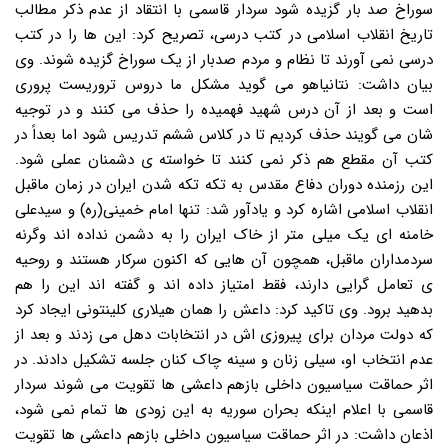
سوراخ صد بار گزیده شود سردار قاسمی با انتقاد از عدم ذکر مطالب
تاریخ انقلاب اسلامی در کتب درسی، تصریح کرد: این ها را در کتب
درسی نمی آورند تا نظام و مردم صدبار از یک سوراخ گزیده شوند. وی
بیان داشت: نتانیاهو می گوید مشکل ما دروس تروریست پروری
است و بعد از آن درس شهید فهمیده را حذف می کنند و در توجیه
شان می گویند حذف کردیم تا در کلاس ششم تدریس شود اما بعداً در
کتب آن مقطع هم ذکر نمی کنند تا خواسته ی دشمنان عملی شود.
این رزمنده دوران دفاع مقدس به تکه تکه شدن ایران در زمان ماقبل
انقلاب اسلامی اشاره کرد و یادآور شد: تنها امام خمینی(ره) و سیدعلی
خامنه ای یک میلی متر از خاک ایران را به دشمن نداده اند وگرنه
سردمداران ماقبل، همچون آن هایی که اکنون سرکار هستند و روحیه
ی تعامل گرایی دارند، فقط امتیاز داده اند و گفته اند این را هم
بدهید برود. وی تاکید کرد: داعش را همان هیلاری کلینتونی ایجاد کرد
که دولت مردان برای پیروزی اش در انتخابات دهل می زدند و بعد از
عدم انتخاب او، سیلی زنان و سینه چاک کنان جلسه تشکیل دادند. در
اثر حماقت سیاسیون داخلی بازهم داعشی ها تقویت می شوند سردار
قاسمی با اعلام اینکه بحران سوریه به این زودی ها تمام نمی شود،
اذعان داشت: در اثر حماقت سیاسیون داخلی بازهم داعشی ها تقویت