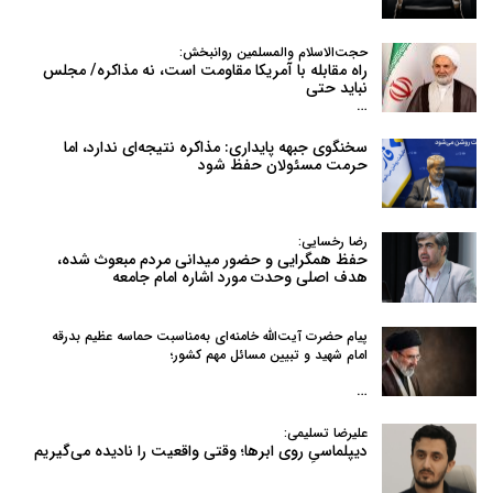
حجت‌الاسلام والمسلمین روانبخش:
راه مقابله با آمریکا مقاومت است، نه مذاکره/ مجلس
نباید حتی
…
سخنگوی جبهه پایداری: مذاکره نتیجه‌ای ندارد، اما
حرمت مسئولان حفظ شود
رضا رخسایی:
حفظ همگرایی و حضور میدانی مردم مبعوث شده،
هدف اصلی وحدت مورد اشاره امام جامعه
پیام حضرت آیت‌الله خامنه‌ای به‌مناسبت حماسه عظیم بدرقه
امام شهید و تبیین مسائل مهم کشور؛
…
علیرضا تسلیمی:
دیپلماسیِ روی ابرها؛ وقتی واقعیت را نادیده می‌گیریم