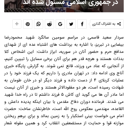
در جمهوری اسلامی مسئول شده اند
به اشتراک گذاری
سردار سعید قاسمی در مراسم سومین سالگرد شهید محمودرضا
بیضایی در تبریز، با اشاره به برداشت های اشتباه عده ای از شهدای
مدافع حرم و حضور آنان در سوریه، ابراز داشت: این اشخاص کلا
بدذات هستند و هرچه قدر هم برای آنان برخی مسایل را تبیین کنیم،
از آنجایی که عناد می ورزند، قانع نمی شوند. به گزارش پایگاه خبری
آناج وی ادامه داد: در تهران مادری را داریم که یک فرزند خود را در
عملیات کربلای ۴ از دست داده و فرزند دیگر او در خان طومان به
شهادت رسیده است، هر دو مفقودالاثر هستند و خبری از آنان نیست
اما مادر آن ها می گوید ای کاش ۵ فرزند داشتم تا در راه خدا شهید
می شدند. فرمانده دوران دفاع مقدس با بیان اینکه پدیده داعش و
القاعده، مهندسی معکوس روح الله است، خاطرنشان ساخت: حضرت
امام می خواست بینی استکبار را به زمین بمالد و برای برهم ریختن
موازنه قوا و حمایت از مستضعفین انقلاب کرد و همین مقوله شعار