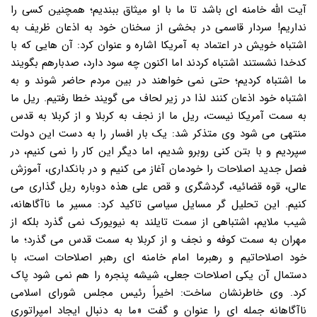
آیت الله خامنه ای باشد تا ما با او میثاق ببندیم؛ همچنین کسی را
نداریم! سردار قاسمی در بخشی از سخنان خود به اذعان ظریف به
اشتباه خویش در اعتماد به آمریکا اشاره و عنوان کرد: آن هایی که با
کدخدا نشستند اشتباه کردند اما اکنون چه سود دارد، صدبارهم بگویند
ما اشتباه کردیم؛ حتی نمی خواهند در بین مردم حاضر شوند و به
اشتباه خود اذعان کنند لذا در زیر لحاف می گویند خطا رفتیم. ریل ما
به سمت آمریکا نیست، ریل ما از نجف به کربلا و از کربلا به قدس
منتهی می شود وی متذکر شد: یک بار افسار را به دست این دولت
سپردیم و با بتن کنی روبرو شدیم، اما دیگر این کار را نمی کنیم، در
فصل جدید اصلاحات را خودمان آغاز می کنیم و در بانکداری، آموزش
عالی، قوه قضائیه، گردشگری و قص علی هذه دوباره ریل گذاری می
کنیم. این تحلیل گر مسایل سیاسی تاکید کرد: مسیر ما ناآگاهانه،
شیب ملایم، اشتباهی از سمت تایلند به نیویورک نمی گذرد بلکه از
مهران به سمت کوفه و نجف و از کربلا به سمت قدس می گذرد؛ ما
خود اصلاحاتیم و رهبرما امام خامنه ای رهبر اصلاحات است، با
دستمال آن یکی اصلاحات جعلی، شیشه پنجره را هم نمی شود پاک
کرد. وی خاطرنشان ساخت: اخیراً رئیس مجلس شورای اسلامی
ناآگاهانه جمله ای را عنوان و گفت «ما به دنبال ایجاد امپراتوری