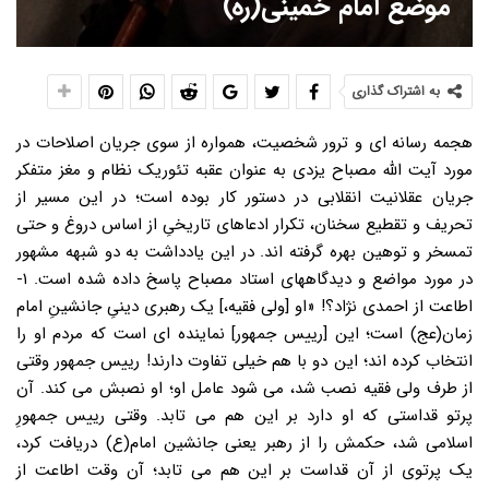
موضع امام خمینی(ره)
به اشتراک گذاری
هجمه رسانه ای و ترور شخصیت، همواره از سوی جریان اصلاحات در
مورد آیت الله مصباح یزدی به عنوان عقبه تئوریک نظام و مغز متفکر
جریان عقلانیت انقلابی در دستور کار بوده است؛ در این مسیر از
تحریف و تقطیع سخنان، تکرار ادعاهای تاریخیِ از اساس دروغ و حتی
تمسخر و توهین بهره گرفته اند. در این یادداشت به دو شبهه مشهور
در مورد مواضع و دیدگاههای استاد مصباح پاسخ داده شده است. ۱-
اطاعت از احمدی نژاد؟! «او [ولی فقیه،] یک رهبری دینیِ جانشینِ امام
زمان(عج) است؛ این [رییس جمهور] نماینده ای است که مردم او را
انتخاب کرده اند؛ این دو با هم خیلی تفاوت دارند! رییس جمهور وقتی
از طرف ولی فقیه نصب شد، می شود عامل او؛ او نصبش می کند. آن
پرتو قداستی که او دارد بر این هم می تابد. وقتی رییس جمهورِ
اسلامی شد، حکمش را از رهبر یعنی جانشین امام(ع) دریافت کرد،
یک پرتوی از آن قداست بر این هم می تابد؛ آن وقت اطاعت از