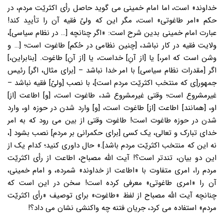
خداوند» است، اما امام خمینی می گوید حاصل رأی اکثریّت مردم، در
حکم «امر طاغوتی» است، مگر این که ولیّ فقیه آن را تأیید کند!
عبارت امام خمینی بدین شرح است: «اگر چنانچه [… در نظام سیاسی]،
ولایت فقیه در کار نباشد، [چنین نظامی در حُکم] طاغوت است؛ [… و
وشن است که امر،] یا [از آنِ] خداست، یا [از آنِ] طاغوت. [بنابراین،]
اگر [مقدرات نظام سیاسی] با امر خدا نباشد – [برای مثال، اگر] رئیس
جمهور[ی که منتخب اکثریّت مردم است]، با نصب [ولیّ] فقیه نباشد –
غیرمشروع است؛ وقتی غیرمشروع شد، طاغوت است، [و] اطاعت [از]
او، [همانند] اطاعت [از] طاغوت است، [و] وارد شدن در حوزه او، وارد
شدن در حوزه طاغوت است! طاغوت وقتی از بین می رود که به امر
خدای تبارک و تعالی، یک کسی [برای حکمرانی بر مردم] نصب بشود [،
نه این که منتخب اکثریّت مردم باشد].» حال داوری کنید؛ کدام یک از
این دو بیان، تندتر است؟! آیت الله مصباح، اطاعت از رأی اکثریّت
مردم را، امری متفاوت با «اطاعت از خداوند» شمرده، و امام خمینی،
آن را «امری طاغوتی» معرفی کرده است! سخن در این است که
چنانچه آیت الله مصباح از لفظ «طاغوت» برای توصیف «رأی اکثریّت
مردم» استفاده می کرد، جریان فتنه چه واکنشی نشان می داد؟!