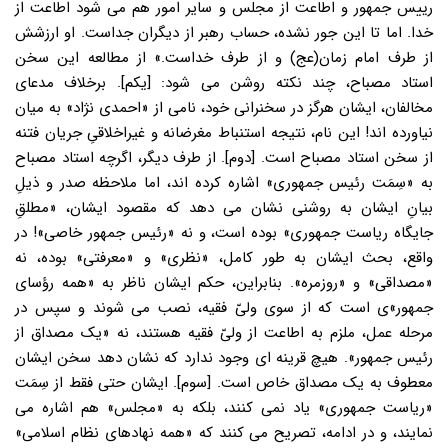
رییس جمهور و اطاعت از مجلس و سایر امور هم می شود اطاعت از
خدا. اما تا این جور نشده، حساب رهبر از دیگران جداست. او ارزشش
از طرف امام زمان(عج) و از طرف خداست.» از مطالعه این سخن
استاد مصباح، چند نکته روشن می شود: [یکم]. برخلاف مدعای
مخالفان، ایشان هرگز در سخنرانی خود، نامی از «احمدی نژاد» به میان
نیاورده اند! این نام، نتیجه استنباط مغرضانه و غیراخلاقیِ جریان فتنه
از سخن استاد مصباح است. [دوم]. از طرف دیگر، اگرچه استاد مصباح
به «سِمَت رئیس جمهوری» اشاره کرده اند، اما ملاحظه صدر و ذیلِ
بیانِ ایشان به روشنی نشان می دهد که مقصود ایشان، «مطلقِ
جایگاه ریاست جمهوری» بوده است، و نه «رئیس جمهور خاصی»! در
واقع، بحث ایشان به طور کامل، «نظری» و «معرفتی» بوده، نه
«مصداقی» و «روزمره». بنابراین، حکم ایشان ناظر به «همه رؤسای
جمهور»ی است که از سوی ولیّ فقیه، نصب می شوند و سپس در
مرحله عمل، ملزم به اطاعت از ولیّ فقیه هستند، نه «یک مصداق از
رئیس جمهور». هیچ قرینه ای وجود ندارد که نشان دهد سخن ایشان
معطوف به یک مصداق خاص است. [سوم]. ایشان حتی فقط از سِمَت
«ریاست جمهوری» یاد نمی کنند، بلکه به «مجلس» هم اشاره می
نمایند، و در ادامه، تصریح می کنند که «همه نهادهای نظام اسلامی»