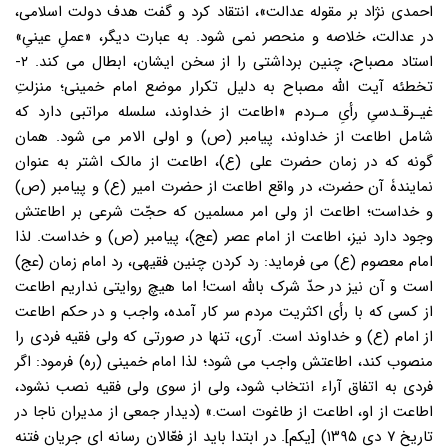
احمدی نژاد بر مقوله عدالت»، انتقاد کرد و گفت هدف دولت اسلامی،
در عدالت، خلاصه و منحصر نمی شود. به عبارت دیگر، «عملِ عینیِ»
استاد مصباح، چنین برداشتی را از سخن ایشان، ابطال می کند. ۲-
تخطئه آیت الله مصباح به دلیل تکرار موضع امام خمینی؛ منزلتِ
غیـرقـدسیِ رأیِ مـردم «اطاعت از خداوند، سلسله مراتبی دارد که
شامل اطاعت از خداوند، پیامبر (ص) و اولی الامر می شود. همان
گونه که در زمان حضرت علی (ع)، اطاعت از مالک اشتر به عنوان
نمایندۀ آن حضرت، در واقع اطاعت از حضرت امیر (ع) و پیامبر (ص)
و خداست؛ اطاعت از ولی امر مسلمین که حجّت شرعی بر اطاعتش
وجود دارد نیز، اطاعت از امام عصر (عج)، پیامبر (ص) و خداست. لذا
امام معصوم (ع) می فرماید: رد کردن چنین فقیهی، رد امام زمان (عج)
است و آن نیز در حدّ شرک بالله است! اما هیچ روایتی نداریم اطاعت
از کسی که با رأی اکثریت مردم سر کار آمده، واجب و در حکم اطاعت
از امام (ع) و خداوند است. آری، تنها در صورتی که ولی فقیه فردی را
منصوب کند، اطاعتش واجب می شود؛ لذا امام خمینی (ره) فرمود: اگر
فردی به اتفاق آراء انتخاب شود، ولی از سوی ولی فقیه نصب نشود،
اطاعت از او، اطاعت از طاغوت است.» (دیدار جمعی از مدیران ناجا در
تاریخ ۷ دی ۱۳۹۵) [یکم]. در ابتدا باید از فعّالان رسانه ای جریان فتنه