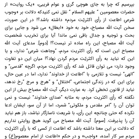
بپرسیم که چرا به جای هوچی گری و عوام فریبی، «یک روایت» از
حضرات معصومین “ علیهم السلام “ نقل نمی کنیدکه دلالت بر «وجوب
شرعیِ اطاعت از رأی اکثریّت مردم» داشته باشد؟! در این صورت،
سخن آیت الله مصباح، خود به خود «ابطال» می شود و جایی برای
بحث و توجیه و جدال باقی نمی ماند! آیا برای تخریب شخصیت
آیت الله مصباح، این راه ساده تر نیست؟! [دوم]. مدعای آیت الله
مصباح این است که رأی اکثریت مردم، “وجاهت شرعی” ندارد، و یا
این که نباید به رأی اکثریّت مردم گردن نهاد؟! میان این دو تفاوت
وجود دارد؛ می توان قائل شد که رأی اکثریت مردم، اگرچه “قدسی” و
“الهی” نیست و تلازمی با “اطاعت از خداوند” ندارد، اما در عین حال،
برای این که در زندگی اجتماعی، “اختلال” و “هرج و مرج “رخ ندهد،
نباید از قانون تخطی کرد. به عبارت دیگر، آیت الله مصباح بیش از این
نگفته که رأی اکثریت مردم، به مثابه “صدای خداوند” نیست و نمی
توان آن را “امر مقدس و ملکوتی” شمرد، اما از آن سو، ایشان ادعا
نکرده که حتی چنانچه این رأی، با شریعت ناسازگار نباشد، باز هم نباید
آن را پذیرفت. [سوم]. آیت الله مصباح می گوید هیچ روایتی نداریم
که دلالت بر این معنا داشته باشد که اطاعت از کسی که با رأی اکثریّت
مردم سر کار آمده، «واجب» و در حکم «اطاعت از امام معصوم(ع) و