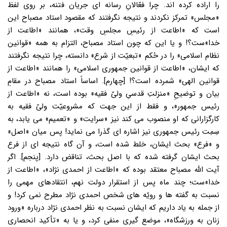
را اراده کرده اند. چرا فعّالانِ رسانه ای جریان فتنه، بر روی لفظ
«مجلس» تمرکز نکردند و نتیجه نگرفتند که مقصود استاد مصباح این
است که «اطاعت از رئیسِ مجلسِ وقت»، همانند «اطاعت از
خدا»ست؟! و یا این که چون استاد مصباح، التزام به همه «قوانین
نظام اسلامی» را در حُکم «تبعیّت از شرع» دانسته، چرا نتیجه نگرفتند
که ایشان، «اطاعت از قوانین جمهوری اسلامی» را همانند «اطاعت از
قوانین الهی» شمرده است؟! [چهارم]. اساساً استاد مصباح در مقامِ
بیان و توضیحِ «منزلتِ قدسیِ ولیّ فقیه» بوده است، نه «اطاعت از
رئیس جمهور»، و فقط از این جهت که مشروعیّت ولیّ فقیه به
کارگزارانی که او منصوب می کند نیز «سرایت» و «تعمیم» می یابد، به
سِمِت رئیس جمهوری نیز اشاره ای گذرا می نماید! پس میان «اصل»
و «فرع» بحث ایشان، خلط شده است، و آن گاه نتیجه ای از فرع
بحث ایشان گرفته شده که با اصل بحث، تناقض دارد. [پنجم]. اگر
آیت الله مصباح معتقد بوده که «اطاعت از احمدی نژاد»، «اطاعت از
خدا»ست؛ چند ماه پس از استقرار دولت نهم، انتقادهای مهمی را
نسبت به گفته ها و رویّه های شخص احمدی نژاد مطرح نمی کرد! و
از جمله به یاد داریم که ایشان نسبت به نظر احمدی نژاد درباره «ورود
زنان به ورزشگاه»، موضع گیری منفی کرد، و یا به «تأکید انحصاری