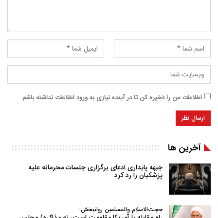
اطلاعات من را ذخیره کن تا در آینده نیازی به ورود اطلاعات نداشته باشم
آخرین ها
جبهه پایداری ادعای برگزاری جلسات محرمانه علیه
پزشکیان را رد کرد
حجت‌الاسلام والمسلمین روانبخش:
راه مقابله با آمریکا مقاومت است، نه مذاکره/ مجلس