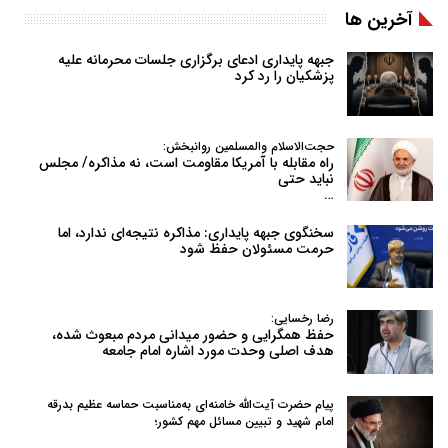
آخرین ها
جبهه پایداری ادعای برگزاری جلسات محرمانه علیه
پزشکیان را رد کرد
حجت‌الاسلام والمسلمین روانبخش:
راه مقابله با آمریکا مقاومت است، نه مذاکره/ مجلس
نباید حتی
…
سخنگوی جبهه پایداری: مذاکره نتیجه‌ای ندارد، اما
حرمت مسئولان حفظ شود
رضا رخسایی:
حفظ همگرایی و حضور میدانی مردم مبعوث شده،
هدف اصلی وحدت مورد اشاره امام جامعه
پیام حضرت آیت‌الله خامنه‌ای به‌مناسبت حماسه عظیم بدرقه
امام شهید و تبیین مسائل مهم کشور؛