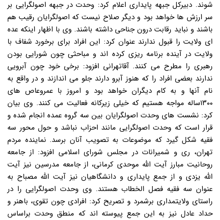
شوند. دبیرکل جبهه پایداری اعلام کرد: وحدت در جبهه اصولگرایی بر
سر ارزش ها خواهد بود و دیگر صلاح نیست که اصولگرایان رقیب هم
باشند و نباید رقابت درون جناحی داشته باشند. وی با اظهار اینکه عده
ای ولایت را قبول ندارند عنوان کرد: این افراد برای برخورد شفاف با
ولایت در آینده برنامه ریزی کرده اند و مباحثی چون شورایی بودن
رهبری را مطرح می کنند. آقاتهرانی افزود: برخی خود چون آبرویی
ندارند بعضی افراد را که هنوز آبرو دارند جلو می اندازند و در واقع به
نام آنها و به کام دیگران خواهد بود و امروز با عمروعاص های
۱۳۰۰ساله مواجه هستیم که خیلی زیرکانه فعالیت می کنند. وی بیان
کرد: نشست های وحدت اصولگرایان بین سه گروه عمده انجام شده و
قرار است که وحدت اصولگرایی مانند احزاب نباشد و حول محور سه
فقیه شکل گیرد که موضوعات به تصویب آنان برسد. نماینده مردم
تهران، ری و شمیرانات در مجلس شورای اسلامی افزود: از جامعه
روحانیت مبارز آیت الله موحدی کرمانی، از جامعه مدرسین نیز آیت
الله یزدی و از جمع پایداری و دانشگاهیان نیز آیت الله مصباح به
عنوان سه فقیه فصل الخطاب هستند. وی وحدت اصولگرایی را در
راستای ولایتمداری برشمرد و تصریح کرد: افرادی چون تقوی، باهنر و
حداد عادل نیز به این جمع پیوسته اند که منطق وحدت براساس