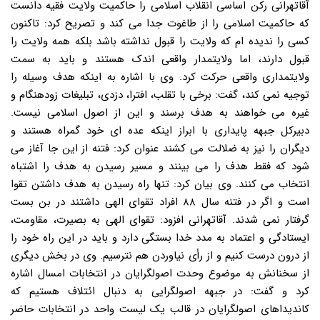
آقاتهرانی رکن اساسی انقلاب اسلامی را حاکمیت ولایت فقیه دانست
که حاکمیت اسلامی را از طاغوت جدا می کند و تصریح کرد: تاکنون
کسی را ندیده ام که ولایت را قبول نداشته باشد بلکه همه ولایت را
قبول دارند، اما ولایتمدار واقعی اندک هستند و باید به سمت
ولایتمداری واقعی حرکت کرد. وی با اشاره به اینکه هدف وسیله را
توجیه نمی کند، گفت: برخی با تقلب، افترا، دزدی، تبلیغات زودهنگام و
غیره می خواهند به هدف برسند و این از اصول اسلامی نیست.
دبیرکل جبهه پایداری با ابراز اینکه عده ای خود گمراه هستند و
دیگران را نیز به ضلالت می کشند عنوان کرد: فتنه از این جا آغاز می
شود که فقط هدف را می بینند و مسیر رسیدن به هدف را اشتباه
انتخاب می کنند. وی بیان کرد: تنها راه رسیدن به هدف داشتن تقوا
است و اگر در فتنه سال ۸۸ افراد تقوای الهی داشتند در بن بست
گرفتار نمی شدند. آقاتهرانی افزود: تقوای الهی به بصیرت، مقاومت،
ایستادگی و اعتماد به مدد خدا بستگی دارد و باید در این راه خود را
از درون درست کنیم و از رأی نیاوردن هم نترسیم. وی در بخش دیگری
از سخنانش به موضوع وحدت اصولگرایان در انتخابات امسال اشاره
کرد و گفت: در جبهه اصولگرایی به دنبال ائتلاف هستیم که
کاندیداهای اصولگرایان در قالب یک لیست واحد در انتخابات حاضر