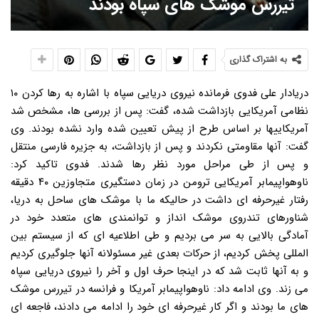
تیررس موشک های سپاه بودند
به اشتراک گذاری
دریادار علی فدوی فرمانده نیروی دریایی سپاه با اشاره به رها کردن ۱۰
نظامی آمریکایی بازداشت شده، گفت: پس از بررسی ها، مشخص شد
آمریکاییها بر اساس طرح از پیش تعیین شده وارد نشده بودند. وی
گفت: آنها مقاومتی نکردند و پس از بازداشت، به جزیره فارسی منتقل
و پس از طی مراحل مورد نظر رها شدند. فدوی تاکید کرد:
ناوهواپیمابر آمریکایی ترومن در زمان دستگیری متجاوزین ۴۰ دقیقه
رفتار غیرحرفه ای داشت در حالیکه ما با موشک های ساحل به دریا،
شناورهای تندروی موشک انداز و توانمندی های متعدد خود در
آمادگی بالایی به سر می بردیم و طی اطلاعیه ای که از سیستم بین
المللی پخش کردیم، از حرکات بعدی غیر مسئولانه آنها جلوگیری کردیم
و به آنها ثابت شد که در اینجا حرف اول و آخر را نیروی دریایی سپاه
می زند. وی ادامه داد: ناوهواپیمابر آمریکا و فرانسه در تیررس موشک
های ما بودند و اگر کار غیرحرفه ای خود را ادامه می دادند، فاجعه ای