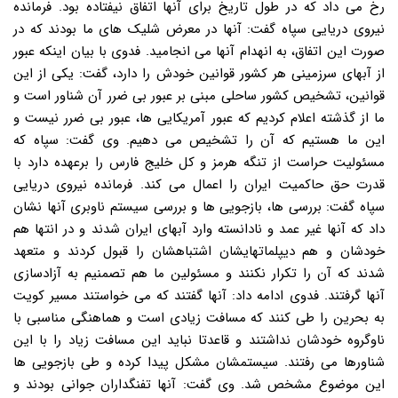
رخ می داد که در طول تاریخ برای آنها اتفاق نیفتاده بود. فرمانده
نیروی دریایی سپاه گفت: آنها در معرض شلیک های ما بودند که در
صورت این اتفاق، به انهدام آنها می انجامید. فدوی با بیان اینکه عبور
از آبهای سرزمینی هر کشور قوانین خودش را دارد، گفت: یکی از این
قوانین، تشخیص کشور ساحلی مبنی بر عبور بی ضرر آن شناور است و
ما از گذشته اعلام کردیم که عبور آمریکایی ها، عبور بی ضرر نیست و
این ما هستیم که آن را تشخیص می دهیم. وی گفت: سپاه که
مسئولیت حراست از تنگه هرمز و کل خلیج فارس را برعهده دارد با
قدرت حق حاکمیت ایران را اعمال می کند. فرمانده نیروی دریایی
سپاه گفت: بررسی ها، بازجویی ها و بررسی سیستم ناوبری آنها نشان
داد که آنها غیر عمد و نادانسته وارد آبهای ایران شدند و در انتها هم
خودشان و هم دیپلماتهایشان اشتباهشان را قبول کردند و متعهد
شدند که آن را تکرار نکنند و مسئولین ما هم تصمنیم به آزادسازی
آنها گرفتند. فدوی ادامه داد: آنها گفتند که می خواستند مسیر کویت
به بحرین را طی کنند که مسافت زیادی است و هماهنگی مناسبی با
ناوگروه خودشان نداشتند و قاعدتا نباید این مسافت زیاد را با این
شناورها می رفتند. سیستمشان مشکل پیدا کرده و طی بازجویی ها
این موضوع مشخص شد. وی گفت: آنها تفنگداران جوانی بودند و