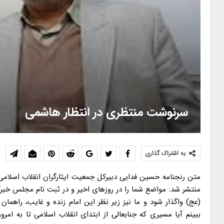
سرنوشت منتظری در انتظار هاشمی
به اشتراک گذاری
متن رنجنامه حسین فدایی دبیرکل جمعیت ایثارگران انقلاب اسلامی و نماینده سابق مردم تهران در مجلس شورای اسلامی خطاب به هاشمی رفسنجانی منتشر شد: مواضع شما را در روزهای اخیر و در ثبت نام مجلس خبرگان رهبری مشاهده کردم. فرموده بودید که: «امیدواریم این انقلاب به حضرت حجت (عج) واگذار شود و ما نیز زیر نظر این امام زنده و غایب، راهمان را بدرستی بپیماییم.» مواضع جنابعالی را از ابتدای انقلاب مرور و بازخوانی کردم تا ببینم آیا مسیری که جنابعالی از ابتدای انقلاب اسلامی تا به امروز پیموده اید در راستای آرزویی می باشد که بیان کردید و یا آنکه خدای ناخواسته برعکس است. لذا این رنجنامه را تقدیم می کنم شاید مؤثر افتد. حمایت از منافقین و جنبشی ها در اثنای مبارزات قبل از انقلاب، هرچند مطالبی در مورد جنابعالی شنیده بودم ولی اولین بار که توفیق دیدار شما را پیدا کردم در زندان اوین بود. در آن زمان از کمیته ی مشترک به اوین منتقل شده بودم و در آنجا در سلول انفرادی بودم. هنگام اولین ملاقات با خانواده وقتی در اتاق انتظار ملاقات، زندانیان سیاسی را جمع و مأمورین زندان چشم بند را از روی چشمانم باز کردند، عده ای زندانی در کناری بودند و یک فرد روحانی تنها در کناری دیگر ایستاده بود؛ متوجه شدم که از طرف چپی ها (مارکسیست ها) و منافقین (سازمان مجاهدین خلق) در بایکوت قرارگرفته اید. با اعتقادی که به روحانیت داشتم به طرف شما آمدم و حال و احوالی کردیم و علی رغم توجهی که معمولاً به یک زندانی جدید می شد، شما را ترجیح دادم. بعدها که از سلول انفرادی به بند عمومی منتقل شدیم به بند علما و روحانیون (مذهبیون) آمدم و آشنایی بیشتری با شما حاصل شد، هرچند مجال آن کوتاه بود و شما آزاد شدید. اما آنچه در این مدت برایم جلب توجه می نمود سؤال های شما از محیط بیرون و فضای دانشگاهی بود و نگرانی تان از افکار افرادی همچون دکتر پیمان و امثالهم؛ چراکه این افکار را خطرناک می دانستید. این دقت نظر برای من که یک جوان ۲۰، ۲۱ ساله بودم بسیار قابل توجه بود. البته داستان حمایت های شما از منافقین (سازمان مجاهدین خلق) و فاصله گیری شما پس از تغییر ایدئولوژی آن ها و برخوردهایشان با روحانیت در زندان را نیز کمابیش می دانستم. با این خاطره که از شما در ذهن داشتم، پس از پیروزی انقلاب اسلامی دعوت از افرادی چون دکتر پیمان برای عضویت در شورای مرکزی حزب جمهوری اسلامی، برایم بسیار سؤال برانگیز بود. بعدها نیز در رابطه با حمایت شش دانگ شما از آقای بهزاد نبوی در ماجرای انفجار دفتر نخست وزیری که منجر به شهادت آقایان رجائی و باهنر شد -آن هم در خطبه های نماز جمعه- و همچنین هنگام رأی اعتماد وزارت صنایع سنگین، همچنین زمانی که در رابطه با سازمان مجاهدین انقلاب اسلامی خدمت رسیدیم و ماجراهای سازمان را مطرح کردیم و نیز آن هنگام که نگرانی خود را از خط ۳ و باند مهدی هاشمی (سال ۶۱-۶۲) برای شما تشریح کردیم ولی حضرت عالی به عنوان رهنمود فرمودید که مراقب باشید آتش بیار معرکه نشوید (!)، بر تعجب ما افزوده شد. اما به هرحال چون تصور ما این بود که حضرت عالی سرباز و یار حضرت امام (ره) هستید، بر این نکات تمرکز نکردیم. اصرار بیش ازحد بر پذیرش قطعنامه خلاف نظر امام خمینی(ره) آنچه برای ما غم انگیزتر بود اصرار بیش ازحد شما -علیرغم نظر حضرت امام خمینی (ره)- بر پذیرش قطعنامه بود. آن زمان که فشارهای بین المللی و لیبرال ها و ضدانقلاب و منافقین و آقای منتظری و بیت ایشان بر حضرت امام (ره) و ملت ایران برای القا و تحمیل قطعنامه به جمهوری اسلامی بود و راهبرد حضرت امام (ره) و ملت ایران و رزمندگان «جنگ جنگ تا پیروزی» بود، شما به دنبال پذیرش قطعنامه بودید. این که چنین تحلیل و نظری داشتید، شاید چندان مهم به نظر نرسد، ولی مسئله پراهمیت این است که برای تحقق نظرتان در فرماندهان ایجاد تردید کردید. «خط تردید» بزرگ ترین اشتباه استراتژیک شما بود که برای به راه انداختن آن تلاش کردید و هم عرض دیدگاه امام (ره) این خط را بر ملت ایران تحمیل کردید. نام آن را نیز عقلانیت گذاشتید و به فرماندهان و رزمندگان سپاه گفتید همه موافق قبول قطعنامه هستند؛ الا شما و اگر شما کوتاه بیایید حضرت امام (ره) هم قبول می کنند. تئوریزه کردن «خط تردید» و تندرو خواندن مخالفینِ آن آقای هاشمی تئوریزه کردن «خط تردید» و عقلانی جلوه دادنش و تندرو خواندن مخالفینِ آن، بزرگ ترین خطای شما بود و متأسفانه نه تنها هیچ گاه در خود تردید نکرده بلکه همواره مخالفین را مذمت نمودید. ولی ای کاش این « خط تردید » را لحظه ای در افکار خود تقویت می کردید تا شاید … . البته خوب می دانید که امام و ملت ایران و بچه های حزب الهی هیچ گاه جنگ طلب نبوده و نیستند؛ بلکه بر عزت ملی و غیرت ملی تأکید داشته و دارند؛ هیچ گاه به وعده های نظام سلطه اعتماد نداشته و ندارند و بزرگ ترین مصداق و دلیل آن هم همین قطعنامه ۵۹۸ بود. دشمنان چقدر به وعده های خود عمل کردند؟ آیا متجاوز (صدام) محاکمه شد؟ بر مردم عادی کوچه و بازار هم معلوم بود که ماشین جنگی صدام با کارگردانی و حمایت و پشتیبانی قدرت های جهانی کوک شده و محاکمه ی صدام یعنی محاکمه ی خودشان و آن ها هرگز زیر بار چنین موضوعی نخواهند رفت. بگذریم … حمایت از مرام اقتصادی موسوی و چرخش ۱۸۰ درجه ای به سمت تعدیل اقتصادی وتشدی