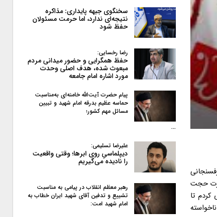
سخنگوی جبهه پایداری: مذاکره
نتیجه‌ای ندارد، اما حرمت مسئولان
حفظ شود
رضا رخسایی:
حفظ همگرایی و حضور میدانی مردم
مبعوث شده، هدف اصلی وحدت
مورد اشاره امام جامعه
پیام حضرت آیت‌الله خامنه‌ای به‌مناسبت
حماسه عظیم بدرقه امام شهید و تبیین
مسائل مهم کشور؛
…
علیرضا تسلیمی:
دیپلماسیِ روی ابرها؛ وقتی واقعیت
را نادیده می‌گیریم
ه آن ها جهاد، گذشت و ایثار بسیجیان را به خشنوت طلبی معنا کردند. اما در مقابل چه کردید؟ آنچه شرط بلاغ بود به شما گفتیم؛ اما دریغ از گوش شنوا و ما علی رغم بی مهری ها و کم لطفی ها به خاطر امام و شهدا و انقلاب حاضر شدیم با شما کار کنیم، به عنوان محور وحدت از شما دعوت کنیم و شما به بهانه فراجناحی بودن امتناع ورزیدید. حتی قبل از انتخابات خبرگان رهبری خدمت شما رسیدیم و عرض شد که در شورای مرکزی جمعیت ایثارگران انقلاب اسلامی به تبعیت از جامعه مدرسین حوزه علمیه قم اسامی نامزدهای سراسر کشور را در یک جلسه به جمع بندی رسیدند ولی در مورد حضرت عالی در دو جلسه بحث و بررسی با اختلاف یک رأی حضرت عالی رأی آوردید (که موجب شد
رهبر معظم انقلاب در پیامی به‌ مناسبت
تشییع و تدفین آقای شهید ایران خطاب به
امام شهید امت: