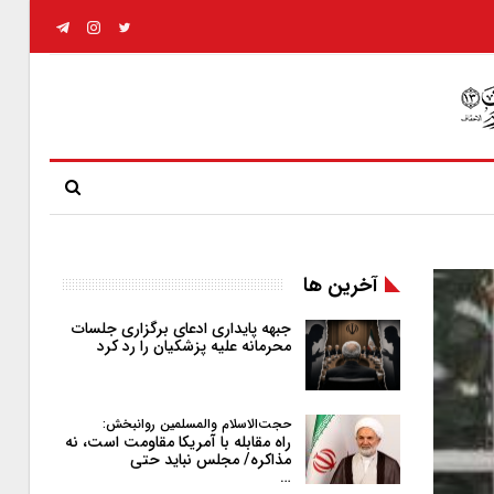
آخرین ها
جبهه پایداری ادعای برگزاری جلسات
محرمانه علیه پزشکیان را رد کرد
حجت‌الاسلام والمسلمین روانبخش:
راه مقابله با آمریکا مقاومت است، نه
مذاکره/ مجلس نباید حتی
…