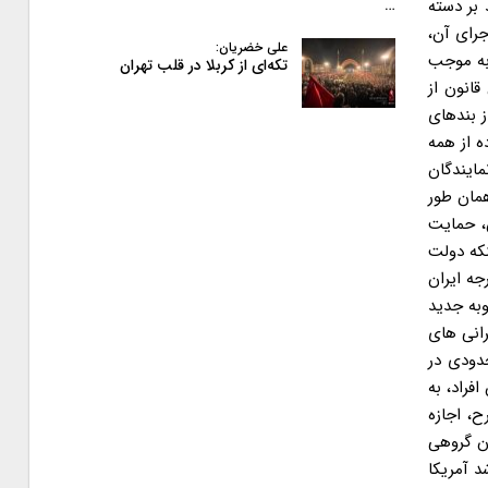
وادید بر دسته
…
جرای آن،
علی خضریان:
ن به موجب
تکه‌ای از کربلا در قلب تهران
قانون از
 بندهای
ده از همه
ایندگان
همان طور
، حمایت
نکه دولت
جه ایران
وبه جدید
رانی های
حدودی در
فراد، به
ح، اجازه
دن گروهی
د آمریکا