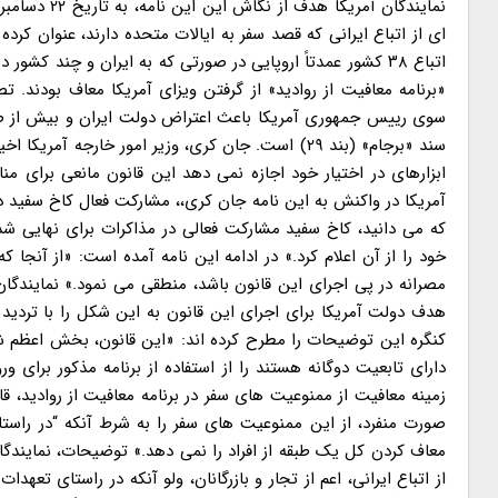
نمایندگان آم
ای از اتباع ایرانی که قصد سفر به ایالات متحده دارند، عنوان کرده 
اتباع ۳۸ کشور عمدتاً اروپایی در صورتی که به ایران و چند کش
«برنامه معافیت از روادید» از گرفتن ویزای آمریکا معاف بودند.
سوی رییس جمهوری آمریکا باعث اعتراض دولت ایران و بیش از 
سند «برجام» (بند ۲۹) است. جان کری، وزیر امور خارجه
ابزارهای در اختیار خود اجازه نمی دهد این قانون مانعی برای 
آمریکا در واکنش به این نامه جان کری،، مشارکت فعال کاخ سفید در 
که می دانید، کاخ سفید مشارکت فعالی در مذاکرات برای نهایی
خود را از آن اعلام کرد.» در ادامه این نامه آمده است: «از آنجا 
مصرانه در پی اجرای این قانون باشد، منطقی می نمود.» نمایندگان ا
هدف دولت آمریکا برای اجرای این قانون به این شکل را با تردید 
کنگره این توضیحات را مطرح کرده اند: «این قانون، بخش اعظم شهر
دارای تابعیت دوگانه هستند را از استفاده از برنامه مذکور برا
زمینه معافیت از ممنوعیت های سفر در برنامه معافیت از روادید، قا
صورت منفرد، از این ممنوعیت های سفر را به شرط آنکه “در راستای
معاف کردن کل یک طبقه از افراد را نمی دهد.» توضیحات، نمایندگان
از اتباع ایرانی، اعم از تجار و بازرگانان، ولو آنکه در راستای تعهد