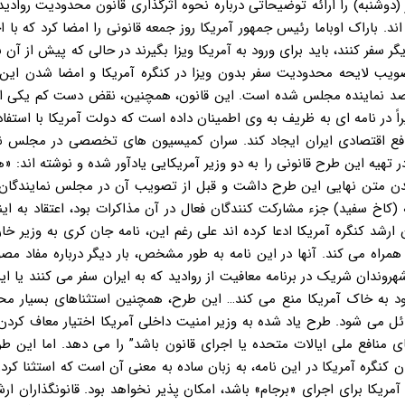
ریکا هدف از نگاش این این نامه، به تاریخ ۲۲ دسامبر (دوشنبه) را ارائه توضیحاتی درباره نحوه اثرگذاری قانون محدودیت ر
اند. باراک اوباما رئیس جمهور آمریکا روز جمعه قانونی را امضا کرد که با ا
ور دیگر سفر کنند، باید برای ورود به آمریکا ویزا بگیرند در حالی که پیش از آ
 تصویب لایحه محدودیت سفر بدون ویزا در کنگره آمریکا و امضا شدن این 
صد نماینده مجلس شده است. این قانون، همچنین، نقض دست کم یکی از
 آمریکا اخیراً در نامه ای به ظریف به وی اطمینان داده است که دولت آمریکا با استفا
منافع اقتصادی ایران ایجاد کند. سران کمیسیون های تخصصی در مجلس نم
تهیه این طرح قانونی را به دو وزیر آمریکایی یادآور شده و نوشته اند: «
 شدن متن نهایی این طرح داشت و قبل از تصویب آن در مجلس نمایندگان
که (کاخ سفید) جزء مشارکت کنندگان فعال در آن مذاکرات بود، اعتقاد به ای
رشد کنگره آمریکا ادعا کرده اند علی رغم این، نامه جان کری به وزیر خار
همراه می کند. آنها در این نامه به طور مشخص، بار دیگر درباره مفاد مص
وندان شریک در برنامه معافیت از روادید که به ایران سفر می کنند یا ای
ی ورود به خاک آمریکا منع می کند… این طرح، همچنین استثناهای بسیار م
ئل می شود. طرح یاد شده به وزیر امنیت داخلی آمریکا اختیار معاف کردن ا
 منافع ملی ایالات متحده یا اجرای قانون باشد” را می دهد. اما این طر
 کنگره آمریکا در این نامه، به زبان ساده به معنی آن است که استثنا کر
ات آمریکا برای اجرای «برجام» باشد، امکان پذیر نخواهد بود. قانونگذاران ارش