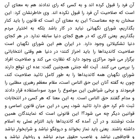
آن فرد را قبول کرده اند و به کسی که رای ندادند هم به معنای آن
است که صلاحیت آن فرد را قبول نکرده اند. وی خاطرنشان کرد: این
سخنان به چه معناست؟ این به معنای آن است که قانون را باید کنار
بگذاریم، شورای نگهبانی نباید در کار باشد بلکه به اختیار مردم
بگذاریم. یعنی کاری که در هیچ کجای دنیا سابقه ندارد. در هر کجای
دنیا تشکیلاتی وجود دارد. در ایران هم این شورای نگهبان است
صلاحیت کاندیداها را باید احراز کنند؛ در دنیا هم وقتی انتخاباتی
برگزار می شود مراکزی وجود دارد که نظارت می کند و صلاحیت افراد
را بررسی می کنند. آیت الله جنتی همچنین گفت: عده ای توقع دارند
شورای نگهبان همه کاندیداها را به طور کامل تائید صلاحیت کند،
چون به گفته آنان این حق الناس است، مقام معظم رهبری مطلبی را
فرمودند و برخی شیاطین این موضوع را مورد سوءاستفاده قرار دادند
و مدام گفتند حق الناس است. به این معنا که هر کسی در انتخابات
ثبت نام کرد حق دارد تائید شود، پس در این میان قانون اساسی و
قوانین دیگر چه می شود؟! این قانونی است که نمایندگان همین
ملت نوشتند و در آن آمده که کاندیداها باید التزام عملی به اسلام
داشته باشند. یعنی باید نماز بخواند و دروغگو نباشد و شرابخوار نباشد
و قاچاقچی نباشد و غاصب حقوق مردم نباشد و رباخوار نباشد و