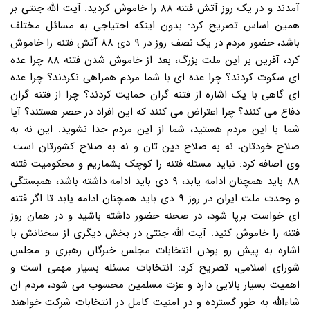
آمدند و در یک روز آتش فتنه ۸۸ را خاموش کردید. آیت الله جنتی بر
همین اساس تصریح کرد: بدون اینکه احتیاجی به مسائل مختلف
باشد، حضور مردم در یک نصف روز در ۹ دی ۸۸ آتش فتنه را خاموش
کرد، آفرین بر این ملت بزرگ، بعد از خاموش شدن فتنه ۸۸ چرا عده
ای سکوت کردند؟ چرا عده ای با شما مردم همراهی نکردند؟ چرا عده
ای گاهی با یک اشاره از فتنه گران حمایت کردند؟ چرا از فتنه گران
دفاع می کنند؟ چرا اعتراض می کنند که این افراد در حصر هستند؟ آیا
شما با این مردم هستید، شما از این مردم جدا نشوید. این نه به
صلاح خودتان، نه به صلاح دین تان و نه به صلاح کشورتان است.
وی اضافه کرد: نباید مسئله فتنه را کوچک بشماریم و محکومیت فتنه
۸۸ باید همچنان ادامه یابد، ۹ دی باید ادامه داشته باشد، همبستگی
و وحدت ملت ایران در روز ۹ دی باید همچنان ادامه یابد تا اگر فتنه
ای خواست برپا شود، در صحنه حضور داشته باشید و در همان روز
فتنه را خاموش کنید. آیت الله جنتی در بخش دیگری از سخنانش با
اشاره به پیش رو بودن انتخابات مجلس خبرگان رهبری و مجلس
شورای اسلامی، تصریح کرد: انتخابات مسئله بسیار مهمی است و
اهمیت بسیار بالایی دارد و عزت مسلمین محسوب می شود، مردم ان
شاءالله به طور گسترده و در امنیت کامل در انتخابات شرکت خواهند