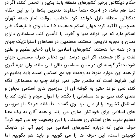
حکام دیکتاتور برخی کشورهای منطقه باید بلایی را تحمل کنند، اگر در
دنیا هم نشد، در آخرت حتماً خداوند بدترین بلاها را بر این حکام
دیکتاتور منطقه نازل خواهد کرد. خطیب موقت نماز جمعه تهران
همچنین تأکید کرد: جهان اسلام جمعیت ۱.۵ میلیاردی با فرهنگ غنی
اسلام دارد که می تواند دنیا و آخرت را تأمین کند، مسلمانان دارای
تمدن و تجربه تاریخی هستند، مسلمین در فضاهای استراتژیک جهان
و در همه جا هستند، کشورهای اسلامی دارای ذخایر عظیم و غلنی
نفت و گاز هستند، اگر این درآمد این ذخایر صرف مسلمین جهان
شود، دیگر گرسنه ای در میان مسلمین باقی نمی ماند، ولی بهره گیری
از همه این موارد منوط به وحدت جوامع اسلامی است، باید بدانیم در
این شرایط است که دشمن حتی نمی تواند چپ به مسلمانان نگاه
کند، نمی تواند حتی به گوشه ای از سرزمین های اسلامی تجاوز و
تعدی کند، نمی تواند مسلمانی را بکُشد یا اموال مردم را غارت کند یا
استقلال کشورها را از بین ببرد. وی گفت: متأسفانه هر یک از سرزمین
های اسلامی برای خودشان سازی می زنند و همه آنان به یک معنا
تسلیم قدرت های استکباری هستند، با این وضعیت چه می شود کرد؟
حرف هایی که درباره کشورهای اسلامی می زنیم آب در هاونگ
کوبیدن است، این حرف ها را می گوییم و باید هم بگوییم اما