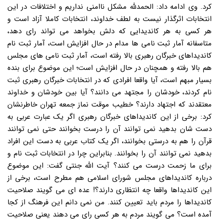
کرد. وی ادامه داد: الحمدلله مشکل ناامنی نداریم و اختلافات در این
انتخابات اثرگذار نیست به لطف خداوند، انتخابات کاملا آزاد است و
هر کسی به هر کاندیدایی که دلش بخواهد می تواند رای دهد،
متاسفانه آمار ثبت نامی ها مدام در حال افزایش است، آمار ثبت نام
کاندیداهای خبرگان رهبری بالا رفته است، آمار ثبت نامی های مجلس
هم بالا رفته و همچنان در حال افزایش است؛ این موضوع برای بنده
بسیار مبهم است، آیا واقعا افرادی که در انتخابات خبرگان رهبری ثبت
نام کردند، خودشان را مجتهد می دانند؟ آیا بین خودشان و خداوند
معتقدند که اجتهاد دارند؟ خطیب موقت نماز جمعه تهران خاطرنشان
کرد: برخی از این کاندیداهای خبرگان رهبری اگر یک عبارت عربی به
دست شان بدهید نمی توانند آن را درست بخوانند حتی نمی توانند
قرآن را هم به درستی بخوانند، اگر یک کتاب عربی به دست این افراد
بدهید نمی توانند آن را بخوانند. بنابراین چرا در انتخابات ثبت نام و
برای ما زحمت درست می کنند؟ آیت الله جنتی گفت: این موضوع
درباره کاندیداهای مجلس شورای اسلامی هم مطرح است، برخی از
این کاندیداها واقعا چه انتظاری دارند؟! عده ای می گویند صلاحیت
کاندیداها را مردم باید تعیین کنند. من نمی دانم این فرهنگ از کجا
آمده است؟ می گویند مردم به هر کسی رای می دهند یعنی صلاحیت