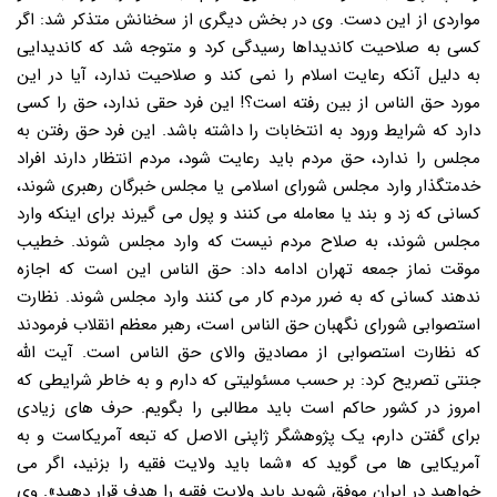
مواردی از این دست. وی در بخش دیگری از سخنانش متذکر شد: اگر
کسی به صلاحیت کاندیداها رسیدگی کرد و متوجه شد که کاندیدایی
به دلیل آنکه رعایت اسلام را نمی کند و صلاحیت ندارد، آیا در این
مورد حق الناس از بین رفته است؟! این فرد حقی ندارد، حق را کسی
دارد که شرایط ورود به انتخابات را داشته باشد. این فرد حق رفتن به
مجلس را ندارد، حق مردم باید رعایت شود، مردم انتظار دارند افراد
خدمتگذار وارد مجلس شورای اسلامی یا مجلس خبرگان رهبری شوند،
کسانی که زد و بند یا معامله می کنند و پول می گیرند برای اینکه وارد
مجلس شوند، به صلاح مردم نیست که وارد مجلس شوند. خطیب
موقت نماز جمعه تهران ادامه داد: حق الناس این است که اجازه
ندهند کسانی که به ضرر مردم کار می کنند وارد مجلس شوند. نظارت
استصوابی شورای نگهبان حق الناس است، رهبر معظم انقلاب فرمودند
که نظارت استصوابی از مصادیق والای حق الناس است. آیت الله
جنتی تصریح کرد: بر حسب مسئولیتی که دارم و به خاطر شرایطی که
امروز در کشور حاکم است باید مطالبی را بگویم. حرف های زیادی
برای گفتن دارم، یک پژوهشگر ژاپنی الاصل که تبعه آمریکاست و به
آمریکایی ها می گوید که «شما باید ولایت فقیه را بزنید، اگر می
خواهید در ایران موفق شوید باید ولایت فقیه را هدف قرار دهید». وی