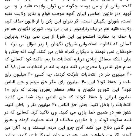
گفت: وقتی از او می پرسند چگونه می توان ولایت فقیه را زد، می
گوید «در قانون اساسی ایران آنچه موجب قوام و بقای ولایت فقیه
است، شورای نگهبان است، اگر بتوان این رکن را از قانون حذف کرد،
ولایت فقیه هم در یک رفراندوم از بین می رود، شورای نگهبان هم جز
با حمله به نظارت استصوابی این شورا از بین نمی رود»؛ بنابراین
کسانی که نظارت استصوابی شورای نگهبان را زیر سؤال می برند یا
خودشان نمی فهمند یا دیگران گمراه شان می کنند. آیت الله جنتی با
بیان اینکه مسائل زیادی درباره انتخابات داریم، تاکید کرد: کسانی که
مدام حق الناس را مطرح می کنند باید بدانند در انتخابات سال ۸۸ که
۴۰ میلیون نفر در انتخابات شرکت کردند، چه کسی ۴۰ میلیون رای
ملت را حفظ کرد؟ این ۴۰ میلیون رای مگر حق مردم و حق الناس
نبود؟ این شورای نگهبان و مقام معظم رهبری بودند که رای ۴۰
میلیون ایرانی را حفظ کردند که حق الناس بود، شما می گفتید
انتخابات را باطل کنید. یعنی حق الناس ۴۰ میلیون نفر را باطل کنید،
هنوز هم در همین خط بازی می کنید. وی تاکید کرد: کسانی که در
فتنه سکوت کردند و با عناوین مختلف از فتنه حمایت کردند و هنوز
هم گاهی دفاع می کنند آنان جزو این مردم نیستند و به آنان می
گویند اگر می خواهید هنوز هم در میدان آمریکا بازی کنید، بدانید