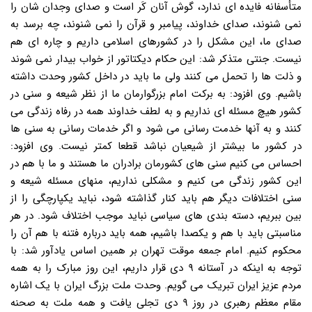
متأسفانه فایده ای ندارد، گوش آنان کَر است و صدای وجدان شان را
نمی شنوند، صدای خداوند، پیامبر و قرآن را نمی شنوند، چه برسد به
صدای ما، این مشکل را در کشورهای اسلامی داریم و چاره ای هم
نیست. جنتی متذکر شد: این حکام دیکتاتور از خواب بیدار نمی شوند
و ذلت ها را تحمل می کنند ولی ما باید در داخل کشور وحدت داشته
باشیم. وی افزود: به برکت امام بزرگوارمان ما از نظر شیعه و سنی در
کشور هیچ مسئله ای نداریم و به لطف خداوند همه در رفاه زندگی می
کنند و به آنها خدمت رسانی می شود و اگر خدمات رسانی به سنی ها
در کشور ما بیشتر از شیعیان نباشد قطعا کمتر نیست. وی افزود:
احساس می کنیم سنی های کشورمان برادران ما هستند و ما با هم در
این کشور زندگی می کنیم و مشکلی نداریم، منهای مسئله شیعه و
سنی اختلافات دیگر هم باید کنار گذاشته شود، نباید یکپارچگی را از
بین ببریم، دسته بندی های سیاسی نباید موجب اختلاف شود. در هر
مناسبتی باید با هم و یکصدا باشیم، همه باید درباره فتنه با هم آن را
محکوم کنیم. امام جمعه موقت تهران بر همین اساس یادآور شد: با
توجه به اینکه در آستانه ۹ دی قرار داریم، این روز مبارک را به همه
مردم عزیز ایران تبریک می گویم. وحدت ملت بزرگ ایران با یک اشاره
مقام معظم رهبری در روز ۹ دی تجلی یافت و همه ملت به صحنه