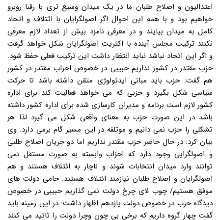
اعتدالیون و اصلاح طلبان ما در یک میدان وسیع تری با رقبا روبرو
خواهیم بود و با همه این احوال اگر اصولگرایان با ائتلاف و اتحاد
کامل به میدان بیایند و در معرفی نامزد بیش از تعداد لازم معرفی
نکنند ترکیب مجلس آینده با اکثریت اصولگرایان شکل خواهد گرفت
و اگر این اتحاد نباشد نباید انتظار داشت این ترکیب فعلی حفظ شود.
حزب مقتدر در کشور نداریم حبیبی در خصوص احزاب مقتدر در کشور
هم گفت: حزب باید مبانی ایدئولوژی متقن داشته باشد تا حرکت
سیاسی شکل بگیرد و حزبی که می خواهد فعالیت کند برای اداره
کشور لازم است برنامه و مدیران کارسازی شده برای اداره کشور داشته
باشد در این صورت حزب به معنای واقعی شکل می گیرد لذا هر
تشکلی را حزب نمی دانیم و موتلفه در این مسیر گام برمی دارد. وی
بیان کرد: در حال حاضر حزب مقتدر نداریم اما دو جریان اصلاح طلبی
و اصولگرایی وجود دارد که احزاب وابسته به صورت مستقل نمی
توانند وارد میدان انتخابات شوند و ناچار به ائتلاف هستند و هم
اصولگرایان و اصلاح طلبان نیازمند ائتلاف هستند. حامی دولت های
موفق هستیم/ چوب لای چرخ دولت نمی گذاریم حبیبی در خصوص
دیدگاه حزب در خصوص دولت یازدهم اظهار داشت: در این زمینه باید
گفت چهار گروه داریم که برخی بی چون وچرا دولت را تائید می کنند