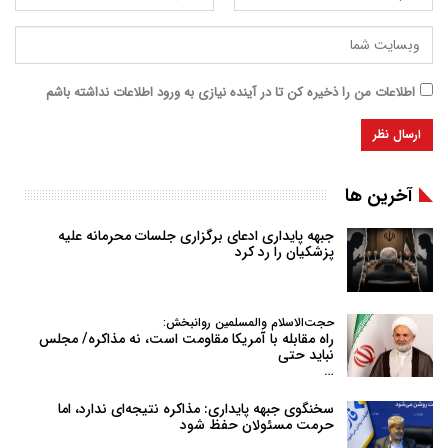
اطلاعات من را ذخیره کن تا در آینده نیازی به ورود اطلاعات نداشته باشم
آخرین ها
جبهه پایداری ادعای برگزاری جلسات محرمانه علیه
پزشکیان را رد کرد
حجت‌الاسلام والمسلمین روانبخش:
راه مقابله با آمریکا مقاومت است، نه مذاکره/ مجلس
نباید حتی
…
سخنگوی جبهه پایداری: مذاکره نتیجه‌ای ندارد، اما
حرمت مسئولان حفظ شود