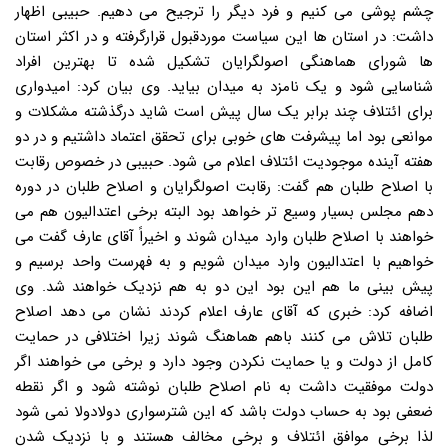
چشم پوشی می کنیم و فرد دیگر را ترجیح می دهیم. حبیبی اظهار
داشت: در استان ها این سیاست موردقبول قرارگرفته و در اکثر استان
ها شورای هماهنگی اصولگرایان تشکیل شده تا بهترین افراد
شناسایی شود و یک نامزد به میدان بیاید. وی بیان کرد: امیدواری
برای ائتلاف چند برابر یک سال پیش است شاید درگذشته مشکلات و
موانعی بود اما پیشرفت های خوبی برای تحقق اعتماد داشتیم و در دو
هفته آینده موجودیت ائتلاف اعلام می شود. حبیبی در خصوص رقابت
با اصلاح طلبان هم گفت: رقابت اصولگرایان و اصلاح طلبان در دوره
دهم مجلس بسیار وسیع تر خواهد بود البته برخی اعتدالیون هم می
خواهند با اصلاح طلبان وارد میدان شوند و اخیراً آقای عارف گفت می
خواهیم با اعتدالیون وارد میدان شویم و به فهرست واحد برسیم و
پیش بینی ما هم این بود این دو به هم نزدیک خواهند شد. وی
اضافه کرد: خبری که آقای عارف اعلام کردند نشان می دهد اصلاح
طلبان تلاش می کنند باهم هماهنگ شوند زیرا اختلافی در حمایت
کامل از دولت و یا حمایت نکردن وجود دارد و برخی می خواهند اگر
دولت موفقیت داشت به نام اصلاح طلبان نوشته شود و اگر نقطه
ضعفی بود به حساب دولت باشد که این شترسواری دولادولا نمی شود
لذا برخی موافق ائتلاف و برخی مخالف هستند و با نزدیک شدن