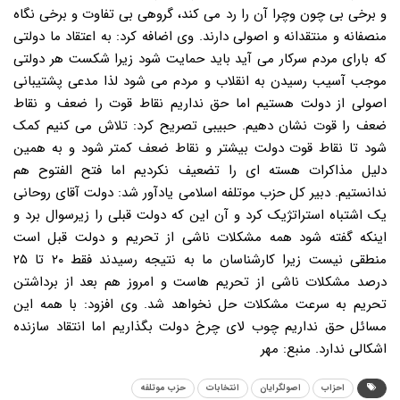
و برخی بی چون وچرا آن را رد می کند، گروهی بی تفاوت و برخی نگاه
منصفانه و منتقدانه و اصولی دارند. وی اضافه کرد: به اعتقاد ما دولتی
که بارای مردم سرکار می آید باید حمایت شود زیرا شکست هر دولتی
موجب آسیب رسیدن به انقلاب و مردم می شود لذا مدعی پشتیبانی
اصولی از دولت هستیم اما حق نداریم نقاط قوت را ضعف و نقاط
ضعف را قوت نشان دهیم. حبیبی تصریح کرد: تلاش می کنیم کمک
شود تا نقاط قوت دولت بیشتر و نقاط ضعف کمتر شود و به همین
دلیل مذاکرات هسته ای را تضعیف نکردیم اما فتح الفتوح هم
ندانستیم. دبیر کل حزب موتلفه اسلامی یادآور شد: دولت آقای روحانی
یک اشتباه استراتژیک کرد و آن این که دولت قبلی را زیرسوال برد و
اینکه گفته شود همه مشکلات ناشی از تحریم و دولت قبل است
منطقی نیست زیرا کارشناسان ما به نتیجه رسیدند فقط ۲۰ تا ۲۵
درصد مشکلات ناشی از تحریم هاست و امروز هم بعد از برداشتن
تحریم به سرعت مشکلات حل نخواهد شد. وی افزود: با همه این
مسائل حق نداریم چوب لای چرخ دولت بگذاریم اما انتقاد سازنده
اشکالی ندارد. منبع: مهر
احزاب
اصولگرایان
انتخابات
حزب موتلفه