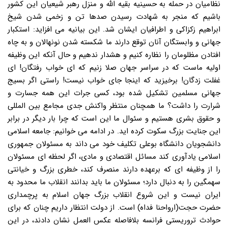
نظامیان در حمله به حسینیه بقیه الله و منزل رهبر شیعیان این کشور
باشیم که منجر به شهادت رسیدن صدها تن و زخمی شدن شیخ
ابراهیم زکزاکی و اطرافیان ایشان شد. این بیانیه می افزاید: استکبار
جهانی و وابستگان آنان توقع دارند ما شکسته شدن نونهالان و به چاه
افتادن مظلومان را نظاره کنیم و هشدار ندهیم و حال آنکه این وظیفه
اولیه ماست که در سراسر جهان صلا زنیم که ای خواب رفتگان! ای
غفلت زدگان! برخیزید که اینجا جای خواب نیست! راستی اگر بسیج
جهانی مسلمین تشکیل شده بود، کسی جرات این همه جسارت و
شرارت را داشت؟ ما همچنان منتظر واکنش جدی مجامع بین المللی
و حقوق بشری هستیم و سئوال ما این است که چرا بار دیگر در برابر
این جنایت بزرگ سکوت کرده اید. در ادامه می خوانیم: جامعه اسلامی
دانشجویان دانشگاه بوعلی تکلیف خود می داند به مسئولان جمهوری
اسلامی یادآوری کند مسائل اقتصادی و مادی، اگر لحظه ای مسئولان
را از وظیفه ای که برعهده دارند منصرف کند، خطری بزرگ و خیانتی
سهمگین را به دنبال دارد؛ مسئولان ما باید بدانند انقلاب ما محدود به
ایران نیست و این شروع انقلاب بزرگ جهان اسلام به پرچمداری
حضرت حجت(ارواحنا فداه) است. از دولت انتظار داریم چنان که برای
حوادث تروریستی فرانسه بلافاصله عکس العمل نشان دادند، در این