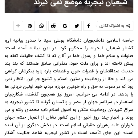
شیعیان نیجریه موضع نمی گیرند
به اشتراک گذاری
جامعه اسلامی دانشجویان دانشگاه بوعلی سینا با صدور بیانیه ای،
کشتار شیعیان نیجریه را محکوم کرد. در این بیانیه آمده است:
صلوات و سلام خدا و رسول خدا بر آنان که تا کشف حقیقت تفقه به
پیش تاخته اند و برای ملت خود، منذرانی صادق هستند که بند بند
حدیث صداقتشان را قطرات خون و قطعات پاره پاره پیکرشان گواهی
می کند و حقا از روحانیت راستین اسلام و تشیع جز این انتظار نمی
رود که در دعوت به حق و راه خونین مبارزه مردم، خود اولین قربانی ها
را بدهد. در ادامه می خوانیم: امروز نیز همچون گذشته، شکارچیان
استعمار در سرتاسر جهان از مصر و پاکستان گرفته تا کشور نیجریه به
سراغ شیردلان روحانیت متکی به اصول اسلام ناب محمدی رفته و می
روند و اخبار چند روز اخیر از این کشور نشان از انفجار خشم جهان
خواران علیه رهروان حقیقی اسلام است. در بخش دیگری از آن آمده
است: این جای تأسف است در کشور نیجریه شاهد جنایت آشکار