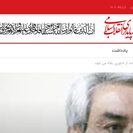
ی
ارتباط با ما
یادداشت
ده از «تئوری بقا» می شود