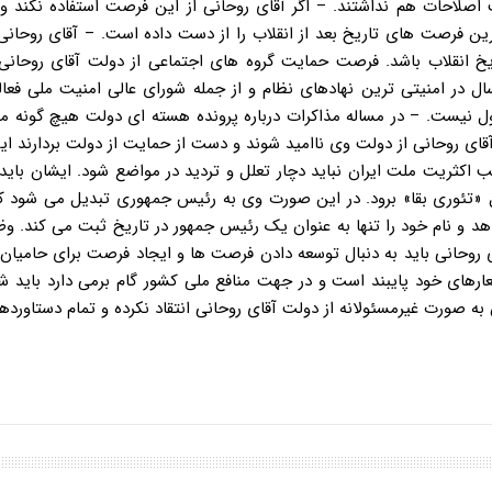
صلاحات هم نداشتند. – اگر آقای روحانی از این فرصت استفاده نکند و 
رین فرصت های تاریخ بعد از انقلاب را از دست داده است. – آقای روحانی
یخ انقلاب باشد. فرصت حمایت گروه های اجتماعی از دولت آقای روحانی 
د تبدیل شود. برای شخصی مانند آقای روحانی که مدت ۲۰ سال در امنیتی ترین نهادهای نظام و از جمله شورای عالی امنیت مل
 نیست. – در مساله مذاکرات درباره پرونده هسته ای دولت هیچ گونه مش
آقای روحانی از دولت وی ناامید شوند و دست از حمایت از دولت بردارند 
اکثریت ملت ایران نباید دچار تعلل و تردید در مواضع شود. ایشان باید
ل «تئوری بقا» برود. در این صورت وی به رئیس جمهوری تبدیل می شود ک
و نام خود را تنها به عنوان یک رئیس جمهور در تاریخ ثبت می کند. وظ
ی روحانی باید به دنبال توسعه دادن فرصت ها و ایجاد فرصت برای حامیان
ارهای خود پایبند است و در جهت منافع ملی کشور گام برمی دارد باید شج
به صورت غیرمسئولانه از دولت آقای روحانی انتقاد نکرده و تمام دستاورد