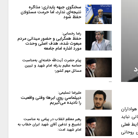
سخنگوی جبهه پایداری: مذاکره
نتیجه‌ای ندارد، اما حرمت مسئولان
حفظ شود
رضا رخسایی:
حفظ همگرایی و حضور میدانی مردم
مبعوث شده، هدف اصلی وحدت
مورد اشاره امام جامعه
پیام حضرت آیت‌الله خامنه‌ای به‌مناسبت
حماسه عظیم بدرقه امام شهید و تبیین
د
مسائل مهم کشور؛
…
علیرضا تسلیمی:
دیپلماسیِ روی ابرها؛ وقتی واقعیت
را نادیده می‌گیریم
و هواداران
ی نباید
رهبر معظم انقلاب در پیامی به‌ مناسبت
ایط فعلی
تشییع و تدفین آقای شهید ایران خطاب به
امام شهید امت:
 روحانی