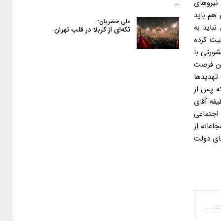
نیروهای
…
 هم باید
علی خضریان:
نباید به
تکه‌ای از کربلا در قلب تهران
ی فعالیت کرده
ورتی با
این فرصت
 تهدیدها
ه پس از
یفه آقای
 اجتماعی
اعانه از
های دولت