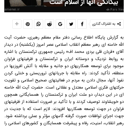
بیگانگی آنها از اسلام است
به اشتراک گذاری
به گزارش پایگاه اطلاع رسانی دفتر مقام معظم رهبری، حضرت آیت
الله خامنه ای رهبر معظم انقلاب اسلامی عصر امروز (یکشنبه) در دیدار
آقای «قربان قلی بردی محمد اف» رئیس جمهوری ترکمنستان با اشاره
به روابط نزدیک و دوستانه ایران و ترکمنستان و ظرفیتهای فراوان
موجود برای توسعه همکاریهای دو جانبه و مقابله با آتش افروزیها در
منطقه، تأکید کردند: راه مقابله با جریانهای تروریستی و خنثی کردن
نفوذ آنها، مجال دادن به مردم در فعالیتهای صحیح اسلامی و تقویت
حرکتهای فکریِ اسلامیِ معتدل و عقلانی است. حضرت آیت الله خامنه
ای در این دیدار، دو ملت ایران و ترکمنستان را همسایگانی همچون
دو خویشاوند توصیف کردند و با تأکید بر ضرورت استفاده از ظرفیتهای
فراوان در جهت توسعه همکاریها افزودند: لازم است که با جدیت در
جهت اجرای توافقات صورت گرفته گامهای مؤثر و عملی برداشته شود.
رهبر انقلاب، امنیت، رفاه و پیشرفت همسایگان و کشورهای اسلامی را