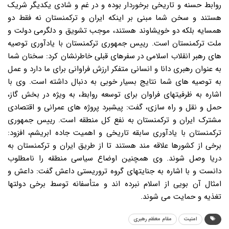
روابط حسنه و تاریخی برخوردار بوده و در غم و شادی یکدیگر شریک
هستند و سخن شما مبنی بر اینکه ایران و ترکمنستان نه فقط دو
همسایه بلکه دو خویشاوند هستند، موجب تشویق و دلگرمی دولت و
ملت ترکمنستان است. رییس جمهوری ترکمنستان با یادآوری توصیه
های رهبر انقلاب اسلامی در سفرهای قبلی خاطرنشان کرد: سخنان شما
به عنوان رهبری دانا و انسانی متفکر ارزش فراوانی برای ما دارد و عمل
به توصیه های شما نتایج بسیار خوبی به دنبال داشته است. وی با
اشاره به ظرفیتهای فراوان برای توسعه روابط، به ویژه در بخش گاز،
حمل و نقل و راه سازی، گفت: پیشبرد پروژه های عمرانی و اقتصادی
مشترک ایران و ترکمنستان به نفع کل منطقه است. رییس جمهوری
ترکمنستان با یادآوری سابقه تاریخی و اهمیت جاده ابریشم، افزود:
برخی از کشورها علاقه مند هستند تا از طریق ایران و ترکمنستان به
دریا وصل شوند. وی همچنین اوضاع سیاسی منطقه را نامطلوب
دانست و با اشاره به جنایتهای گروه تروریستی داعش گفت: داعش و
امثال آن بویی از اسلام نبرده اند و متأسفانه توسط برخی دولتها
تغذیه و حمایت می شوند.
امنیت
مقام معظم رهبری