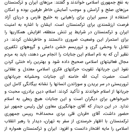
به نفع جمهوری اسلامی خواندند و گفتند: مرزهای ایران و ترکمنستان
مرزهای صلح و آرامش و موجب آسایش خاطر طرفین بوده و امکان
استفاده از مسیر ایران برای راهیابی به خلیج فارس و دریای آزاد
فرصت ارزشمندی برای ترکمنستان است. ایشان با اشاره به امنیت
ایران و ترکمنستان در شرایط پر تنش منطقه، افزایش همکاریها را
برای استمرار این وضعیت ضروری دانستند و خاطرنشان کردند: در
تقابل با وحشی گری و تروریسم خشن داعش و گروههای تکفیری
نظیر آن که به نام اسلام این جنایات را انجام می دهند، باید به مردم
مجال فعالیتهای اسلامی صحیح داده شود و بهترین راه خنثی کردن
نفوذ این جریانها، تقویت حرکتهای فکریِ اسلامیِ معتدل و عقلانی
است. حضرت آیت الله خامنه ای جنایات وحشیانه جریانهای
تروریستی در سر بریدن و سوزاندن انسانها را نشانه بیگانگی کامل این
جریانها از اسلام خواندند و تأکید کردند: اسلام، دین برادری، محبت و
خیرخواهی برای دیگران است و این جنایات هیچ ربطی به اسلام
ندارد. در این دیدار که آقای جهانگیری معاون اول رئیس جمهور نیز
حضور داشت، آقای «قربان قلی بردی محمداف» رییس جمهوری
ترکمنستان با اظهار خرسندی از سفر به تهران، دیدار با رهبر انقلاب
اسلامی را مایه افتخار دانست و افزود: ایران و ترکمنستان همواره از