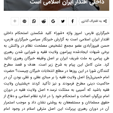
داخلی اقتدار ایران اسلامی است
به اشتراک گذاری
خبرگزاری فارس: امروز واژه «شورا» کلید شکستن استحکام داخلی
اقتدار ایران اسلامی است به گزارش خبرنگار سیاسی خبرگزاری فارس،
حسن فیروزآبادی عضو مجمع تشخیص مصلحت نظام در واکنش به
برخی شبهات ایجادشده پیرامون ولایت فقیه و شورایی شدن رهبری
طی پیامی به ملت شریف ایران بر اصل وظیفه خبرگان رهبری تاکید
کرد. متن کامل این پیام به شرح زیر است. هدف و قصد مطرح
کنندگان شورا در این روزها در مطلع انتخابات خبرگان چیست؟ حضرت
امام خمینی(ره) اصل ولایت فقیه را بر مبنای عقلی و نقلی بودن آن در
حاکمیت دینی مطرح فرمودند و نیز تأکید کردند «پشتیبان ولایت
فقیه باشید که آسیبی به مملکت نرسد.» اصل ولایت فقیه در دوران
امام بزرگوار، اصالت و استحکام خود را در اداره نظام اسلامی و دفاع از
حقوق مسلمانان و مستضعفان به روشنی نشان داد و موجب استمرار
آن در دوران رهبری پربرکت این اصل مترقی اسلام در وجود امام