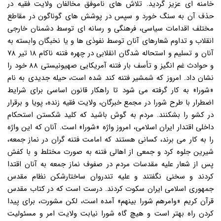
خامنه ای عزیز گردید. تلاش های ناموفق مخالفان ولایت فقیه در
حذف آن به سنگ خورد و سپس در پوشش های گوناگون در مقاطع
مختلف اقدامات سیاسی، فرهنگی و رسانه ای توسط دشمنان خارجی
انقلاب و تداوم شعارهای آنان توسط نفوذی ها و یا نخبگان وابسته به
آنان و تسلیم و استحاله شدگان انقلابی در چهره فتنه ناکام ۱۸ تیر ۷۸
و حوادث غم انگیز و تأسف بار فتنه آمریکایی صهیونیستی ۸۸ خود را
نشان داد. امروز که شمشیر فتنه کند شده است، حیله جدیدی به نام
«شورا» به کار گرفته می شود تا راهکار قانون اساسی برای شرایط
اضطرار با طرح شورا در مجمع خبرگان، ولایت فقیه زنده، پویا و برقرار
در کشو را بشکنند. مردم به گوش باشید که کلید شکستن استحکام
داخلی اقتدار ایران اسلامی، امروز واژه «شورا» است. آنان که این واژه
را به کار می برند، کسانی هستند که امامت فتنه گران در نماز جمعه،
شیرین جلوه کرد و جمعی از اهالی فتنه به صورت مختلط و با کفش
پس از شعار علیه مقدسات مردم در صفوف نماز جمعه به آنان اقتدا
کردند و سخنی نگفتند و علیه تندروان ساختارشکن نظام مقدس
جمهوری اسلامی ایران سکوت کردند. درست است که در کتاب مقدس
قرآن کریم «وامرهم شورا بینهم» آمده است، لکن مشورت، برای پیدا
کردن راه بهتر است و هیچ گاه شورا نیابت ولایت امر و مسئولیت