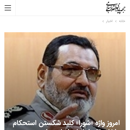
خانه
اخبار
امروز واژه «شورا» کلید شکستن استحکام