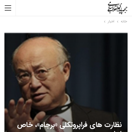
خانه
اخبار
نظارت های فراپروتکلی «برجام»، خاص