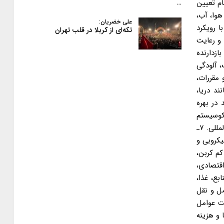
م تعیین
…
(از قبیل هوا، آب،
علی خضریان:
 رویکرد
تکه‌ای از کربلا در قلب تهران
 سالم و رعایت
بازدارنده
، آب، خاک، آلودگی
مقررات،
انند دریا،
در بهره
اکوسیستم
های حساس و ارزشمند (از قبیل پارک های ملّی و آثار طبیعی ملّی) و حفاظت از منابع ژنتیک و ارتقاء آنها تا سطح استانداردهای بین المللی. ۷ـ
یکروبی و
یطی و مدیریّت آن. ۸ گسترش اقتصاد سبز با تأکید بر: ۱ـ۸ صنعتِ کم کربن،
اقتصادی،
نابع، غذا،
زایش حمل و نقل
ریّت عوامل
 ارزش ها و هزینه