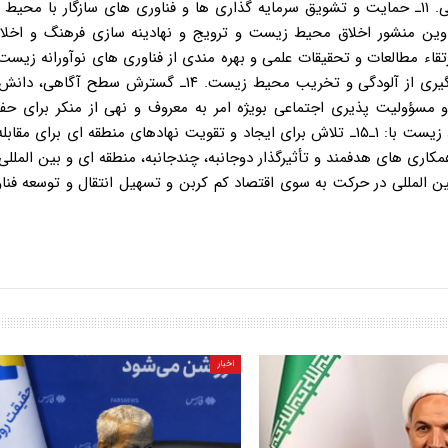
های زیست محیطی (تخریب، آلودگی و احیاء) در حساب های ملّی. ۱۱ـ حمایت و تشویق سرمایه گذاری ها و فناوری های سازگار ب
 از ابزارهای مناسب از جمله عوارض و مالیات سبز. ۱۲ـ تدوین منشور اخلاق محیط زیست و ترویج و نهادینه سازی فرهنگ
 مبتنی بر ارزش ها و الگوهای سازنده ایرانی اسلامی. ۱۳ـ ارتقاء مطالعات و تحقیقات علمی و بهره مندی از فناوری های نوآور
و تجارب سازنده بومی در زمینه حفظ تعادل زیست بوم ها و پیشگیری از آلودگی و تخریب محیط زیست. ۱۴ـ گ
سؤولیت پذیری اجتماعی بویژه امر به معروف و نهی از منکر برای ح
زیست در تمام سطوح و اقشار جامعه. ۱۵ـ تقویت دیپلماسی محیط زیست با: ۱ـ۱۵ـ تلاش برای ایجاد و تقویت نهادهای منطقه ای برا
و جلب مشارکت و همکاری های هدفمند و تأثیرگذار دوجانبه، چندجانبه، منطقه ای و بین الملل
وق های بین المللی در حرکت به سوی اقتصاد کم کربن و تسهیل انتقال و توسعه فن
اخبار