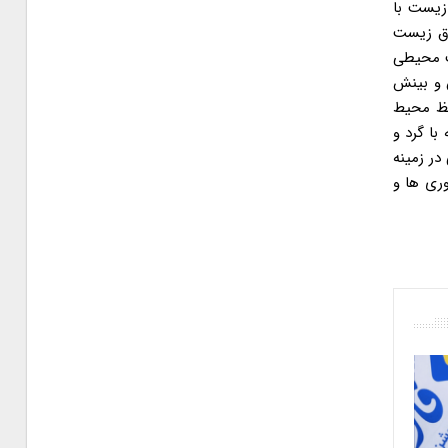
ا محیط زیست با
 و اخلاق زیست
انه زیست محیطی
سترش سطح آگاهی، دانش و بینش
فظ محیط
ی مقابله با گرد و
ی در زمینه
اوری ها و