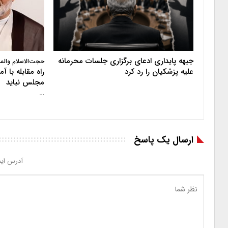
جبهه پایداری ادعای برگزاری جلسات محرمانه
حجت‌الاسلام والم
علیه پزشکیان را رد کرد
راه مقابله با 
مجلس نباید
…
ارسال یک پاسخ
آدرس ایم