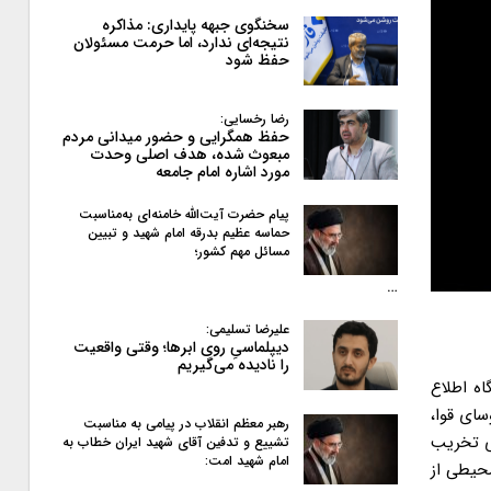
سخنگوی جبهه پایداری: مذاکره
نتیجه‌ای ندارد، اما حرمت مسئولان
حفظ شود
رضا رخسایی:
حفظ همگرایی و حضور میدانی مردم
مبعوث شده، هدف اصلی وحدت
مورد اشاره امام جامعه
پیام حضرت آیت‌الله خامنه‌ای به‌مناسبت
حماسه عظیم بدرقه امام شهید و تبیین
مسائل مهم کشور؛
…
علیرضا تسلیمی:
دیپلماسیِ روی ابرها؛ وقتی واقعیت
را نادیده می‌گیریم
ه اطلاع
ساسی، در نامه ای به روسای قوا،
رهبر معظم انقلاب در پیامی به‌ مناسبت
ی تخریب
تشییع و تدفین آقای شهید ایران خطاب به
امام شهید امت:
حیطی از