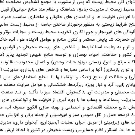
یاستهای کلی محیط زیست که پس از مشورت با مجمع تشخیص مصلحت نظا
شده، به این شرح است: بسم الله الرّحمن الرّحیم سیاست های کلی محیط زیست ۱ـ مدیریت جامع، هماهنگ و نظام مند منابع حیاتی
با افزایش ظرفیت ها و توانمندی های حقوقی و ساختاری مناسب همراه با
مردمی. ۲ـ ایجاد نظام یکپارچه ملّی محیط زیست. ۳ـ اصلاح شرایط زیستی به منظور برخوردار ساختن جامعه از محیط زیست
 از انتشار انواع آلودگی های غیرمجاز و جرم انگاری تخریب محیط زیست و مجازات مؤثر و 
آلوده کنندگان و تخریب کنندگان محیط زیست و الزام آنان به جبران خسارت. ۵ـ پایش مستمر و کنترل منابع و عوامل آلاینده هوا
و الزام به رعایت استانداردها و شاخص های زیست محیطی در قوانین و 
ن. ۶ـ تهیه اطلس زیست بوم کشور و حفاظت، احیاء، بهسازی و توسعه منابع طبیعی تجدید پذیر (م
خاک، مرتع و تنوع زیستی بویژه حیات وحش) و اعمال محدودیت قانونمند 
 و توان بازسازی) آنها بر اساس معیارها و شاخص های پایداری، مدیریّت 
ابان زایی، گرد و غبار بویژه ریزگردها، خشکسالی و عوامل سرایت دهنده م
رادیواکتیو و توسعه آینده نگری و شناخت پدیده های نوظهور زیست مح
دیریّت پسماندها و پساب ها با بهره گیری از ظرفیّت ها و توانمندی های 
ـ۸ اصلاح الگوی تولید در بخش های مختلف اقتصادی و اجتماعی و بهینه سازی الگوی مصرف آب، م
مواد و انرژی بویژه ترویج مواد سوختی سازگار با محیط زیست. ۳ـ۸ توسعه حمل و نقل عمومی سبز و غیرفسیلی از جمله برقی و اف
بخشی و حفاظت کیفی آب های زیرزمینی از طریق اجرای عملیات آبخیزداری، آبخوان داری، مدی
کاهش بهره برداری از آب های زیرزمینی و تبخیر وکنترل ورود آلاینده ها. ۱۰ـ استقرار نظام حسابرسی زیست محیطی در کشور با لحاظ