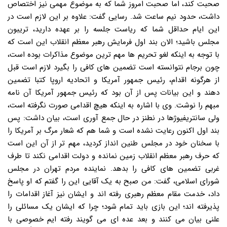
صحبت کند، اما صحبت امروز شما که به موضوع مهمی نیز اختصاص
داشت، حدود نیم ساعت شد. رسایی گفت: علاوه بر این لازم است در
این ایام حداقل شما که ریاست جلسه را بر عهده دارید، تریبون
مجلس باشید؛ الان بند اول فرمایش رهبر معظم انقلاب این است که
با توجه به اینکه لغو تحریم ها مهم ترین موضوع مذاکرات بوده است،
چون برجام نتوانسته است تضمین های کافی را بگیرد لازم است قبل
از هرگونه اقدام، رئیس جمهور آمریکا و اتحادیه اروپا کتبا تضمین
دهند و این بیانات پس از آن بود که رئیس جمهور آمریکا آن نامه
مبهم را نوشت. وی با اشاره به اینکه هیچ اقدامی صورت نگرفته است،
ولی سانتریفیوژها در نطنز در حال جمع آوری است، بیان داشت: پس
بند اول اکنون رعایت نشده است و شما هم که شعار مرگ بر آمریکا را
با سخنان خود در مجلس طنین انداز کردید، مهم تر از آن این است
که حرف رهبر معظم انقلاب زمین نمانده و دولت اقدامی نکند تا طرف
غربی تضمین های کافی را بدهد. نماینده مردم تهران در مجلس
شورای اسلامی، گفت: من صبح به یک آقایی این را گفتم که او پاسخ
داد، خدمت مقام معظم رهبری رفته اند و ایشان نیز آغاز اقدامات را
پذیرفته اند؛ این بازی باید تمام شود؛ چرا که ایشان یک مسائلی را
علنی بیان می کنند و بعد عده ای می گویند رفته ایم خصوصی با