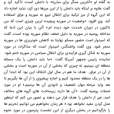
به گفته او «آخرین سنگر برای مبارزه» با داعش است، تأکید کرد و
گفت علاوه بر اینکه باید داعش را از این مرزها دور کرد، نباید اجازه داد
که این گروه از مرز ترکیه برای انتقال نیرو به سوریه و عراق استفاده
کند. وی افزود: «وضعیت در سوریه پیچیده ترین چیزی است که من
تاکنون در دوران خدمت خود دیده ام.» آلن با بیان این ادعا که
مداخله روسیه در سوریه به دلیل ضعف نظام سوریه بوده است، گفت
که امیدوار است حضور مسکو نهایتا به کاهش خونریزی ها در سوریه
منجر شود. وی گفت واشنگتن امیدوار است که مذاکرات در مورد
سوریه به شکل گیری فرآیندی برای انتقال سیاسی در سوریه ختم شود.
نماینده رئیس جمهور آمریکا گفت: «ما باید داعش را یک مسئله
منطقه ای ببینیم، نه چیزی که بخشی از آن در سوریه است و بخشی
از آن در عراق… هدف ما هم در سال اول ائتلاف این بود که ابتدا آن
ها را در یک منطقه محدود کنیم و اجازه پیشروی را از آن ها بگیریم تا
بعد وارد مرحله مهار، تضعیف و نابودی آن ها برسیم.» او در مورد
حملات روسیه گفت: «آن ها دارند زیرساخت های گروه های مخالف
اسد، غیر از داعش را هدف قرار می دهند و تصور می کنم که اینطور
عمل کردن مفید نخواهد بود.» هر زمان بخواهیم می توانیم تحریم ها
را بازگردانیم در بخش دیگری از این نشست پترسون در مورد نحوه