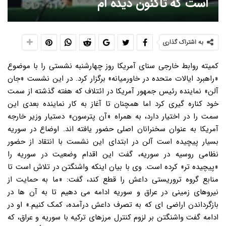
است که تاکنون دیده ام
به اشتراک گذاری
کمیته روابط خارجی سنای آمریکا روز چهارشنبه نشستی را با موضوع
«راهبرد ایالات متحده در خاورمیانه» برگزار کرد. در این نشست «جان
آلن» نماینده رئیس جمهور آمریکا در ائتلاف که هفته گذشته از سمت
خود کناره گیری کرد اما همچنان تا آغاز به کار نماینده بعدی این
سمت را در اختیار دارد، به همراه «آن پترسون» دستیار وزیر خارجه
آمریکا به عنوان سخنرانان اصلی حضور یافته اند. اوضاع در سوریه
بسیار پیچیده است آلن در ابتدای این نشست با انتقاد از حضور
نظامی روسیه در سوریه، گفت این اقدام وضعیت در سوریه را
«پیچیده تر» کرده است. وی با بیان اینکه واشنگتن در تلاش است تا
منابع گروه تروریستی داعش را قطع کند، گفت: «ما به حمایت از
نیروهای زمینی در عراق و سوریه ادامه می دهیم تا به آن ها در
بازگرداندن اراضی ای که به تصرف داعش درآمده، کمک کنیم.» او در
ادامه گفت واشنگتن بر لزوم کنترل مرزهای ترکیه با سوریه و عراق، که