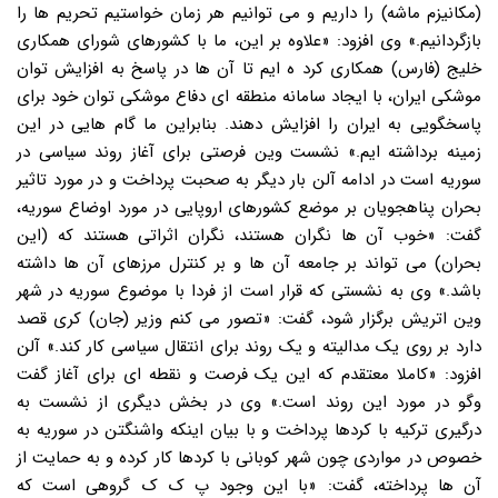
(مکانیزم ماشه) را داریم و می توانیم هر زمان خواستیم تحریم ها را
بازگردانیم.» وی افزود: «علاوه بر این، ما با کشورهای شورای همکاری
خلیج (فارس) همکاری کرد ه ایم تا آن ها در پاسخ به افزایش توان
موشکی ایران، با ایجاد سامانه منطقه ای دفاع موشکی توان خود برای
پاسخگویی به ایران را افزایش دهند. بنابراین ما گام هایی در این
زمینه برداشته ایم.» نشست وین فرصتی برای آغاز روند سیاسی در
سوریه است در ادامه آلن بار دیگر به صحبت پرداخت و در مورد تاثیر
بحران پناهجویان بر موضع کشورهای اروپایی در مورد اوضاع سوریه،
گفت: «خوب آن ها نگران هستند، نگران اثراتی هستند که (این
بحران) می تواند بر جامعه آن ها و بر کنترل مرزهای آن ها داشته
باشد.» وی به نشستی که قرار است از فردا با موضوع سوریه در شهر
وین اتریش برگزار شود، گفت: «تصور می کنم وزیر (جان) کری قصد
دارد بر روی یک مدالیته و یک روند برای انتقال سیاسی کار کند.» آلن
افزود: «کاملا معتقدم که این یک فرصت و نقطه ای برای آغاز گفت
وگو در مورد این روند است.» وی در بخش دیگری از نشست به
درگیری ترکیه با کردها پرداخت و با بیان اینکه واشنگتن در سوریه به
خصوص در مواردی چون شهر کوبانی با کردها کار کرده و به حمایت از
آن ها پرداخته، گفت: «با این وجود پ ک ک گروهی است که