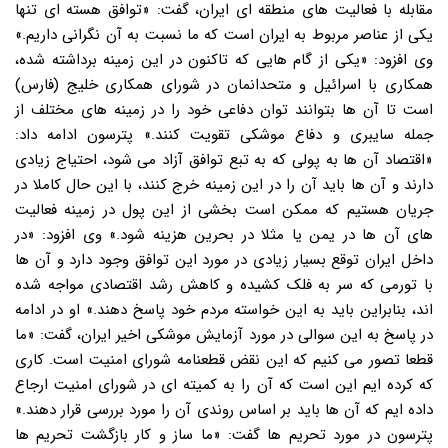
مقابله با فعالیت های منطقه ای ایران، گفت: «توافق هسته ای تنها
یکی از عناصر مربوط به ایران است که ما نسبت به آن نگرانی داریم.»
وی افزود: «یکی از گام هایی که تاکنون در این زمینه برداشته شده،
همکاری با اسرائیل و متحدانمان در شورای همکاری خلیج (فارس)
است تا آن ها بتوانند توان دفاعی خود را در زمینه های مختلف از
جمله سایبری و دفاع موشکی تقویت کنند.» پترسون ادامه داد:
«اقتصاد آن ها به پولی که به تبع توافق آزاد می شود، احتیاج زیادی
دارند و آن ها باید آن را در این زمینه خرج کنند، با این حال کاملا در
جریان هستیم که ممکن است بخشی از این پول در زمینه فعالیت
های آن ها در یمن یا مثلا در بحرین هزینه شود.» وی افزود: «در
داخل ایران توقع بسیار زیادی در مورد این توافق وجود دارد و آن ها
با تورمی که سر به فلک کشیده و کاهش رشد اقتصادی مواجه شده
اند، بنابراین باید به این خواسته مردم خود پاسخ دهند.» او در ادامه
در پاسخ به این سوالی در مورد آزمایش موشکی اخیر ایران، گفت: «ما
قطعا تصور می کنیم که این نقض قطعنامه شورای امنیت است. کاری
که کرده ایم این است که آن را به کمیته ای در شورای امنیت ارجاع
داده ایم که آن ها باید بر اساس روندی آن را مورد بررسی قرار دهند.»
پترسون در مورد تحریم ها گفت: «ما ساز و کار بازگشت تحریم ها