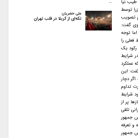
ود: این نامه ۲۵ روز پیش توسط علی طیب نیا
…
زرا توسط
علی خضریان:
م تصویب
تکه‌ای از کربلا در قلب تهران
وی گفت:
اما توجه
فعلی را
رکود یک
که در شرایط
 عملکرد
نو ۳۵ درصد افت داشته است، گفت: این
ه اگر دچار
ت تداوم
ود شرایط
ر خودروسازها پر از
انی تلقی
س جمهور
 و تعرفه
س جمهور