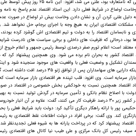
حکیمی پور با اشاره به اینکه نامه درون گروهی دولت نباید به شکلی که نامتعارف بود، علنی می شد، افز
خامت اوضاع در شرایط فعلی دارد. این استاد اقتصاد عدم پاسخ به نامه و
 به دلیل علنی کردن آن و نشان دادن وخامت بیش تر اوضاع در صورت عد
ه مشکلات اقتصادی ایران به هیچ وجه با اجرای برجام، حل نخواهد شد. 
و نابسامان اقتصاد را به دولت و تیم اقتصادی اش گوشزد کرده بودند، 
ها بود، درحالی که ظرفیت های داخلی و برخی سیاست های نادرست شرایط 
 معتقد است؛ اعلام تورم صفر درصدی توسط رئیس جمهور و اعلام خروج از 
 بود و در نامه ۴ زیر صراحتا به ورود اقتصاد کشور به بحران نام برده می شود. وی همچنین پیشنهاد کرد 
شمندان تشکیل و وضعیت فعلی با واقعیت های موجود سنجیده شود و اینکه
دولت در ۲ سال گذشته مورد بررسی قرار گیرد. حکمیی پور با بیان اینکه دارایی های سهامداران پس از توافق ژ
 دارایی های مردم در بازار سرمایه است. وی افزود: قلب تپنده هر اقتصادی بازار سرمایه است ک
ستاد اقتصاد همچنین نسبت به خودکشی بخش خصوصی در اقتصاد در صور
ه دولت با اصلاح نظام بانکی و تأمین سرمایه در گردش تولید نسبت به بهب
گام بردارد. وی با بیان اینکه طبق گزارشات ۳۲ هزار واحد تولیدی در کشور زیر ۳۰ درصد ظرفیت کار می کنند، گفت: علاوه بر آن انبا
می پور با ارائه راهکار دیگری تأکید کرد: دولت باید شرایط فعلی را بحر
زنگری کند. وی گفت: برخی افراد در دولت اطلاعات غلط اقتصادی به رئی
اقتصاد پیشنهاد کرد که در پرداخت یارانه ها به شیوه فعلی تجدیدنظر شده
 الله سیف رئیس کل بانک مرکزی و علی طیب نیا کانال های اقتصادی رئی