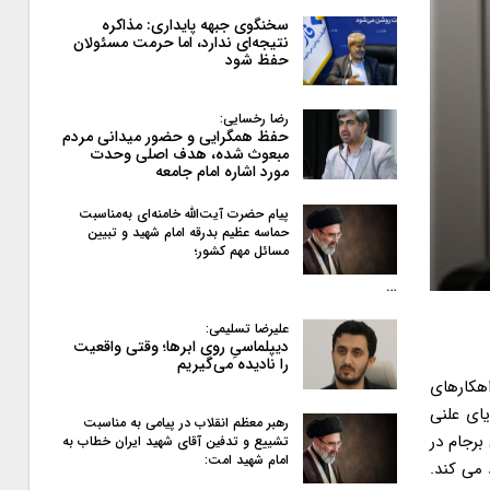
سخنگوی جبهه پایداری: مذاکره
نتیجه‌ای ندارد، اما حرمت مسئولان
حفظ شود
رضا رخسایی:
حفظ همگرایی و حضور میدانی مردم
مبعوث شده، هدف اصلی وحدت
مورد اشاره امام جامعه
پیام حضرت آیت‌الله خامنه‌ای به‌مناسبت
حماسه عظیم بدرقه امام شهید و تبیین
مسائل مهم کشور؛
…
علیرضا تسلیمی:
دیپلماسیِ روی ابرها؛ وقتی واقعیت
را نادیده می‌گیریم
اهکارهای
یای علنی
رهبر معظم انقلاب در پیامی به‌ مناسبت
 برجام در
تشییع و تدفین آقای شهید ایران خطاب به
امام شهید امت:
می کند.