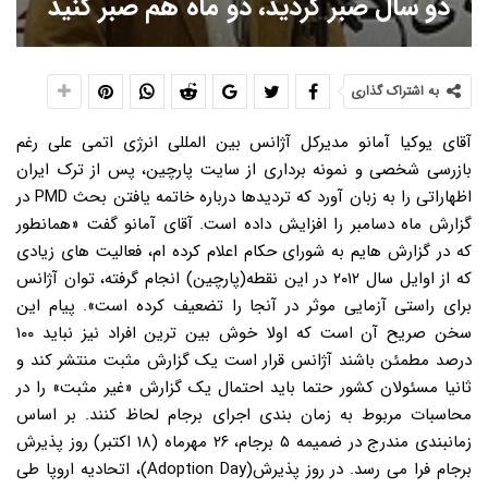
دو سال صبر کردید، دو ماه هم صبر کنید
به اشتراک گذاری
آقای یوکیا آمانو مدیرکل آژانس بین المللی انرژی اتمی علی رغم
بازرسی شخصی و نمونه برداری از سایت پارچین، پس از ترک ایران
اظهاراتی را به زبان آورد که تردیدها درباره خاتمه یافتن بحث PMD در
گزارش ماه دسامبر را افزایش داده است. آقای آمانو گفت «همانطور
که در گزارش هایم به شورای حکام اعلام کرده ام، فعالیت های زیادی
که از اوایل سال ۲۰۱۲ در این نقطه(پارچین) انجام گرفته، توان آژانس
برای راستی آزمایی موثر در آنجا را تضعیف کرده است». پیام این
سخن صریح آن است که اولا خوش بین ترین افراد نیز نباید ۱۰۰
درصد مطمئن باشند آژانس قرار است یک گزارش مثبت منتشر کند و
ثانیا مسئولان کشور حتما باید احتمال یک گزارش «غیر مثبت» را در
محاسبات مربوط به زمان بندی اجرای برجام لحاظ کنند. بر اساس
زمانبندی مندرج در ضمیمه ۵ برجام، ۲۶ مهرماه (۱۸ اکتبر) روز پذیرش
برجام فرا می رسد. در روز پذیرش(Adoption Day)، اتحادیه اروپا طی