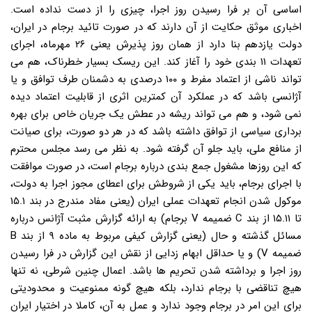
اساسی آن بر فرا رسیدن روز اجرا، چیزی را از دست نداده است.
اخباری موثق حکایت از آن دارند که در صورت تائید برجام در ایران،
دولت یازدهم بنا دارد از همان روز پذیرش یعنی ۲۶ مهرماه، اجرای
تعهدات ۱۱ بندی خود را آغاز کند. این ریسک بسیار خطرناک، هم می
تواند ناشی از اعتماد مفرط و ۱۰۰ درصدی به دشمنان طرف توافق و یا
آژانسی باشد که در عملکرد آن کمترین اثری از قابلیت اعتماد دیده
نمی شود، و هم می تواند ریشه در عطش یک جریان خاص برای بهره
برداری سیاسی از توافق داشته باشد که در هر دو صورت، برای صیانت
از منافع ملی، باید جلو آن گرفته شود. به نظر می رسد مجلس محترم
که این روزها مشغول جمع بندی درباره برجام است، در صورت موافقت
با اجرای برجام، باید یکی از شروطش برای اعطای مجوز اجرا به دولت،
موکول شدن انجام تعهدات عملی ایران (یعنی مفاد مندرج در بند ۱۵.۱
تا ۱۵.۱۱ از بند C ضمیمه V برجام) به ارائه گزارش مثبت آژانس درباره
مسائل گذشته و حال (یعنی گزارش کیفی مربوط به ماده ۹ از بند B
ضمیمه V) و یا حداقل ابهام زدایی از نقش این گزارش در فرا رسیدن
روز اجرا و برداشته شدن تحریم ها باشد. اعمال چنین شرطی، نه تنها
هیچ تناقضی با برجام ندارد، بلکه هیچ گونه ممنوعیت و محدودیتی
برای این امر در برجام وجود ندارد و عمل به آن، کاملا در اختیار ایران