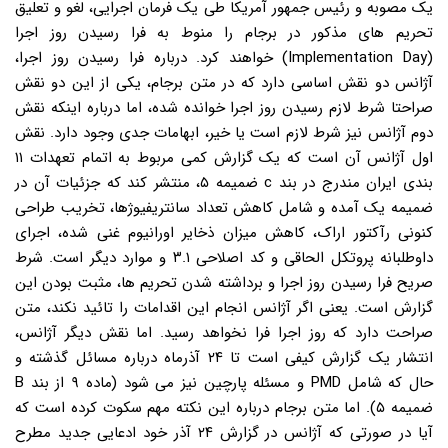
یک مصوبه و رئیس جمهور آمریکا طی یک فرمان اجرایی، لغو و تعلیق
تحریم های مذکور در برجام را منوط به فرا رسیدن روز اجرا
(Implementation Day) خواهند کرد. درباره فرا رسیدن روز اجرا،
آژانس دو نقش اساسی دارد که در متن برجام، یکی از این دو نقش
صراحتا شرط لازم رسیدن روز اجرا خوانده شده، اما درباره اینکه نقش
دوم آژانس نیز شرط لازم است یا خیر، ابهامات جدی وجود دارد. نقش
اول آژانس آن است که یک گزارش کمی مربوط به اتمام تعهدات ۱۱
بندی ایران مندرج در بند c ضمیمه ۵، منتشر کند که جزئیات آن در
ضمیمه یک آمده و شامل کاهش تعداد سانتریفیوژها، تخریب طراحی
کنونی رآکتور اراک، کاهش میزان ذخایر اورانیوم غنی شده، اجرای
داوطلبانه پروتکل الحاقی و کد اصلاحی ۳.۱ و موارد دیگر است. شرط
صریح فرا رسیدن روز اجرا و برداشته شدن تحریم ها، مثبت بودن این
گزارش است. یعنی اگر آژانس انجام این اقدامات را تائید نکند، متن
صراحت دارد که روز اجرا فرا نخواهد رسید. اما نقش دیگر آژانس،
انتشار یک گزارش کیفی است تا ۲۴ آذرماه درباره مسائل گذشته و
حال که شامل PMD و مسئله پارچین نیز می شود (ماده ۹ از بند B
ضمیمه ۵). اما متن برجام درباره این نکته مهم سکوت کرده است که
آیا در صورتی که آژانس در گزارش ۲۴ آذر خود ادعایی جدید مطرح