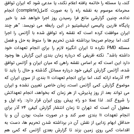
کند، یا مسئله را خاتمه یافته اعلام نکند، یا مدعی شود که ایران توافق
محرمانه موسوم به نقشه راه را به صورت کامل(complete) انجام
نداده، چنین گزارشی مانع فرا رسیدن روز اجرا خواهد شد یا خیر.
پایگاه فارین پالیسی اینیشیتیو در این رابطه می نویسد: “هر چند
ایران موافقت کرده است که نقشه راه توافق شده با آژانس را اجرا
کند، اما برجام صریحا برداشته شدن تحریم ها را منوط به حل و فصل
مسئله PMD نکرده تا ایران انگیزه لازم را برای انجام تعهدات خود
داشته باشد”. نکته ظریفی که درباره زمان بندی این گزارش ها وجود
دارد این است که بر اساس نقشه راهی که میان ایران و آژانس توافق
شده، آژانس گزارش کیفی خود درباره مسائل گذشته و حال را باید تا
۲۴ آذرماه ارائه کند، اما برای انجام تعهدات ۱۱ بندی از سوی ایران که
موضوع گزارش کمی آژانس است، زمان خاصی تعیین نشده و ایران
می تواند بعد از روز پذیرش، از هر زمان که بخواهد، انجام تعهداتش
را شروع کند. لذا عملا دو راه پیش روی ایران قرار دارد: راه اول و
معقول آن است که تهران تا زمان انتشار گزارش کیفی ۲۴ آذر برای
انجام تعهدات ۱۱ بندی صبر کند و در صورت مثبت بودن آن و یا
حداقل ابهام زدایی از نقش آن در برداشته شدن تحریم ها، دست به
اقدامات کمی روی زمین بزند تا گزارش بعدی آژانس که کمی هم