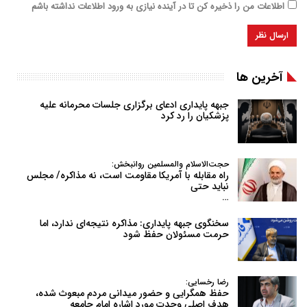
اطلاعات من را ذخیره کن تا در آینده نیازی به ورود اطلاعات نداشته باشم
آخرین ها
جبهه پایداری ادعای برگزاری جلسات محرمانه علیه
پزشکیان را رد کرد
حجت‌الاسلام والمسلمین روانبخش:
راه مقابله با آمریکا مقاومت است، نه مذاکره/ مجلس
نباید حتی
…
سخنگوی جبهه پایداری: مذاکره نتیجه‌ای ندارد، اما
حرمت مسئولان حفظ شود
رضا رخسایی:
حفظ همگرایی و حضور میدانی مردم مبعوث شده،
هدف اصلی وحدت مورد اشاره امام جامعه