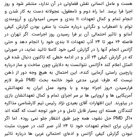
هست و عامل انسانی نقش قضاوتی در آن ندارد، منتشر شود و روز
اجرا فرا برسد. اما راه دوم و نامعقول، عجولانه دست به کار شدن و
انجام تمام و کمال تعهدات ۱۱ بندی و سپس امیدواری و آرزومندی
توام با اضطراب و نگرانی درباره مثبت یا منفی بودن گزارش کیفی
آمانو و تاثیر احتمالی آن بر فرا رسیدن روز اجراست. اگر تهران در
فاصله ۲۶ مهر تا ۲۴ آذر، تعهدات ۱۱ بندی خود را انجام دهد و حتی
آژانس انجام آنها را در گزارش کمی خود کاملا تائید نماید، در صورتی
که در گزارش کیفی ۲۴ آذر و در ادامه خطی که تاکنون دنبال شده فی
المثل اعلام کند «آژانس نتوانست به دلایلی چون ساخت و ساز درباره
پارچین راستی آزمایی کند»، این احتمال به هیچ وجه دور از ذهن
نیست که طرف غربی مدعی شود خاتمه بحث PMD شرط لازم
فرارسیدن «روز اجرا» بوده و با وجود عمل ایران به تعهداتش،
آمریکایی ها و اروپایی ها بر سر اجرای تمام و کمال تعهداتشان بازی
در بیاورند. این اظهارات آقای بعیدی نژاد رئیس تیم کارشناسی مذاکره
کنندگان هسته ای بسیار قابل تامل و در خور توجه است که گفته اند
«اگر PMD حل نشود، همه چیز طبق انتظار جلو نمی رود». اما اگر
ایران برای انجام تعهدات خود تا ۲۴ آذر صبر کند، در صورت مثبت
نبودن گزارش کیفی آژانس و ادعای احتمالی غربی ها درباره تاثیر