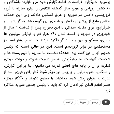
برسیم». خبرگزاری فرانسه در ادامه گزارش خود می افزاید: واشنگتن و
۶۰ کشور اروپایی و عربی سال گذشته ائتلافی را برای مبارزه با گروه
تروریستی داعش در سوریه و عراق تشکیل دادند، ولی این حملات
نظامی مانع از پیشروی داعش و نابودی این گروه نشد. به گزارش این
خبرگزاری، برای مقابله میدانی با این بحران، پس از گذشت ۴ سال از
خونریزی در سوریه و کشته شدن ۲۴۰ هزار نفر و آوارگی میلیون ها
سوری، مسکو و تهران بار دیگر تأکید کردند که نظام بشار اسد دژ
مستحکمی در برابر تروریسم است. این در حالی است که رئیس
جمهور ایران نیز گفته بود: «هدف نخست ما مبارزه با تروریست ها و
شکست آنهاست. ما جایگزینی به جز تقویت قدرت و دولت مرکزی
نداریم و آن را پایه های اصلی قدرت می دانیم». بنا بر این گزارش،
واشنگتن، لندن، برلین و پاریس نیز دیگر شرط کنار رفتن فوری اسد از
قدرت به عنوان پیش شرط مذاکرات را مطرح نکردند و «آنگلا مرکل»
صدر اعظم آلمان نیز اذعان کرد که باید با رئیس جمهور سوریه مذاکره
کرد.
برجام
سوریه
فرانسه