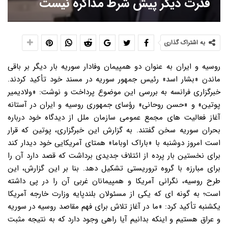
قدرت دیگر پیش شرط مذاکره نیست
به اشتراک گذاری
روسیه و ایران به عنوان دو همپیمان وفادار سوریه بار دیگر بر باقی
ماندن «بشار اسد» رئیس جمهور سوریه در مسند خود تأکید کردند.
خبرگزاری فرانسه به بررسی این موضوع پرداخت و نوشت: «ولادیمیر
پوتین» و «حسن روحانی» رؤسای جمهوری روسیه و ایران در آستانه
آغاز فعالیت های مجمع عمومی سازمان ملل از دیدگاه خود درباره
بحران سوریه سخن گفتند. به گزارش این خبرگزاری، پوتین که قرار
است امروز دوشنبه با «باراک اوباما» همتای آمریکایی خود دیدار کند
برای نخستین بار پرده از ائتلاف جدیدی برداشت که قصد دارد آن را
برای مبارزه با گروه تروریستی تشکیل دهد. بنا بر این گزارش، این
طرح روسیه، نگرانی آمریکا و همپیمانان غربی آن را در پی داشته
است؛ به گونه ای که یکی از مسئولان بلندپایه وزارت خارجه آمریکا
یکشنبه تأکید کرد: «ما در آغاز تلاش برای فهم مقاصد روسیه در سوریه
و عراق هستیم و اینکه بدانیم آیا راهی وجود دارد که به نتیجه مثبت