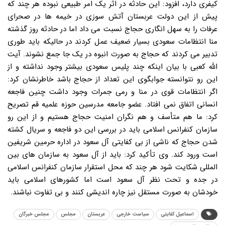
کیفری دارد، افزود: این حادثه در اثر یک امر طبیعی نبوده هر چند که
پیش از این دولت عربستان آتش سوزی در خیمه ها در صحرای
عرفات را به سهل انگاری حجاج نسبت می داد اما در حادثه روز گذشته
منا انتظامات سعودی بسیار ضعیف عمل کردند در حالیکه باید طوری
تدبیر می کردند که حجاج به صورت انبوه در یک جا جمع نشوند. آیت
الله کعبی با بیان اینکه چند پلیس سعودی بیشتر وجود نداشته و از
این رو نتوانسته جوابگوی این تعداد از حجاج باشد خاطرنشان کرد:
اگر انتظامات قوی در منا و رمی جمرات وجود داشت چنین فاجعه
انسانی اتفاق نمی افتاد. عضو جامعه مدرسین حوزه علمیه قم تصریح
کرد: ما هم متأسف و هم نگران امنیت حجاج هستیم و از این رو
سازمان کنفرانس اسلامی باید در بررسی این دو فاجعه و سریال کشته
شدن حجاج که ناشی از بی کفایتی آل سعود در اداره حرمین شریفین
است ورود کند. وی تأکید کرد: باید از آل سعود به سازمان های بین
المللی شکایت شود هر چند که محل استقرار سازمان کنفرانس اسلامی
در جده و تحت نظر آل سعود است اما کشورهای اسلامی باید
خودشان به صورت مستقل نیز چاره اندیشی کنند و بی تفاوت نباشند.
اسماعیل کفایتی
سیاست خارجی
عربستان
مجلس
مجلس خبرگان