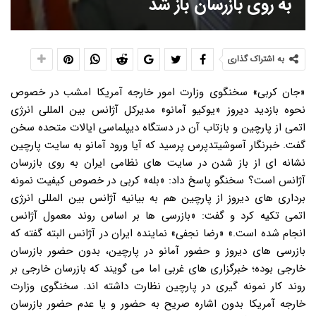
به روی بازرسان باز شد
به اشتراک گذاری
«جان کربی» سخنگوی وزارت امور خارجه آمریکا امشب در خصوص
نحوه بازدید دیروز «یوکیو آمانو» مدیرکل آژانس بین المللی انرژی
اتمی از پارچین و بازتاب آن در دستگاه دیپلماسی ایالات متحده سخن
گفت. خبرنگار آسوشیتدپرس پرسید که آیا ورود آمانو به سایت پارچین
نشانه ای از باز شدن در سایت های نظامی ایران به روی بازرسان
آژانس است؟ سخنگو پاسخ داد: «بله» کربی در خصوص کیفیت نمونه
برداری های دیروز از پارچین هم به بیانیه آژانس بین المللی انرژی
اتمی تکیه کرد و گفت: «بازرسی ها بر اساس روند معمول آژانس
انجام شده است.» «رضا نجفی» نماینده ایران در آژانس البته گفته که
بازرسی های دیروز و حضور آمانو در پارچین، بدون حضور بازرسان
خارجی بوده؛ خبرگزاری های غربی اما می گویند که بازرسان خارجی بر
روند کار نمونه گیری در پارچین نظارت داشته اند. سخنگوی وزارت
خارجه آمریکا بدون اشاره صریح به حضور و یا عدم حضور بازرسان