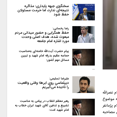
سخنگوی جبهه پایداری: مذاکره
نتیجه‌ای ندارد، اما حرمت مسئولان
حفظ شود
رضا رخسایی:
حفظ همگرایی و حضور میدانی مردم
مبعوث شده، هدف اصلی وحدت
مورد اشاره امام جامعه
پیام حضرت آیت‌الله خامنه‌ای به‌مناسبت
حماسه عظیم بدرقه امام شهید و تبیین
مسائل مهم کشور؛
…
علیرضا تسلیمی:
دیپلماسیِ روی ابرها؛ وقتی واقعیت
را نادیده می‌گیریم
 نصرالله
ه موضوع
رهبر معظم انقلاب در پیامی به‌ مناسبت
 پژمانفر
تشییع و تدفین آقای شهید ایران خطاب به
امام شهید امت:
 مصاحبه