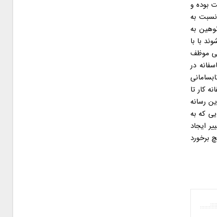
ت بوده و
نسبت به
توهین به
ند با با
تی موظف
فانه در
ابسامانی
ه کار تا
ین رسانه
یی که به
ر ایجاد
چ برخورد