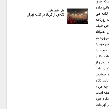
د و بویژه رسانه های
…
اتی داده
علی خضریان:
بسته به موسسه ای که گفته می
تکه‌ای از کربلا در قلب تهران
راض ها را شدت بخشید. از سوی دیگر یارانه ۴ برابری یک روزنامه
تراض طیف
نصرالله
موجود در
ی درباره
 توجه به
نه ها و
برخی از
ونی باید
ید حمایت
ید نگاه
 چه مردم
وظف است
گاه خود
ایرادات