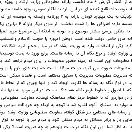
روزنامه وطن امروز با حجت الاسلام پژمانفر به این شرح است: بعد از انتشار گزارش ۶ ماه نخست یارانه مطبوعاتی وزارت ارشا
توضیحات قانع کننده ای در این باره به افکار عمومی بویژه جامعه مطبوع
شود. با این حال این مهم صورت نگرفت. در این میان اختصاص نزدیک به یک میلیارد تومان یارانه به ۲ روزنامه وا
شود معاون مطبوعاتی وزارت ارشاد مسؤولیت مستقیمی در آن موسسه دارد؛ اعت
 به منظور بررسی بیشتر موضوع و با توجه به اینکه این موضوع مورد اع
سانه های حامی دولت شده است «وطن امروز» با حجت الاسلام والمسلمین 
 یکی از انتقادات وارد به وزارت ارشاد که در میان حجم انبوه اشکالات 
وزارت ارشاد و نوع نگاه آن به رسانه هاست. برای ورود به بحث توضیحات
با مطبوعات این است که زمینه حضور مطبوعات را برای مردم فراهم کند. با
ط مطبوعات صورت می گیرد، دولت موظف است حمایت های لازم را از رسا
نکه مدیریت مطبوعات مدیریت با سلایق مختلف است و قاعدتا ممکن است 
 در نوع نگاه به رسانه ها تفاوت ایجاد کند و تنها چیزی که از لحاظ قان
ه با اصول و خطوط قرمز نظام هماهنگ نیست. در این موارد نه تنها نبا
 در مواردی که با خطوط قرمز نظام هماهنگ نیست، معاونت مطبوعاتی با
ه موارد به استثنای آنچه اشاره شد با توجه به اینکه چه جریانات سیاسی و
 و رسانه های مختلفی نیز شکل گرفته، معاونت مطبوعاتی وزارت ارشاد م
 باز و برابر مسائل به مردم منتقل شود و مردم نیز با توجه به نوع ن
. به نظر شما این نوع نگاه در دولت یازدهم به چه صورت است؟ یکی از 