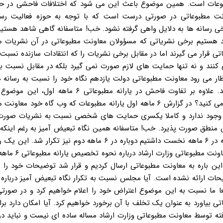
مطبوعات است. همین موضوع باعث این می شود که اختلافات فاحشی در ح
نت مطبوعاتی در صورتی درست است که با توجه به حوزه فعالیت رسا
خی رسانه ها به دلایل واهی گرفته نشود. خب! متاسفانه گاهی شاهد هستیم
 هستیم برخی نشریاتی که مسؤولان معاونت مطبوعاتی در آن نشریات 
تی قرار می گیرند اما در مقابل برخی نشریات را که انتقادات سازنده نسبت
کنند و نه تنها حمایت های لازم صورت نمی گیرد بلکه در مقابل نسبت ب
تظار می رود معاونت مطبوعاتی دولت یازدهم نگاه خود را نسبت به رسانه 
کند. به موضوع نگاه تبعیض آمیز در یارانه مطبوعات اشاره کردید. علاوه بر تفاوت فاحش در یارانه مطبوعا
مطبوعاتی ۶ ماهه دوم نیز تکرار شد. این موضوع را چطور ارزیابی می کنید؟ در گزارش ۶ ماهه اول یارانه مطبوعات که وب گاه 
جود ندارد و کاملا یکسری حمایت های شخصی نسبت به نشریات صورت 
نطق صورت پذیرد. خب! متاسفانه همین نگاه تبعیض آمیز به رغم اینکه ما
آن تذکر داده بودیم و درخواست گزارش از چگونگی تخصیص یارانه در ۶ ماهه نخست داشتیم دوباره در ۶ ماهه دوم نیز 
غلط و غیرقابل توجیه است. اشاره کردید به درخواست
ن باره به معاونت مطبوعاتی ارسال کردیم و قرار شد توضیحات خود را 
ت ارائه نشده است. آیا مجلس نسبت به تکرار نگاه تبعیض آمیز درباره ر
ا ما نسبت به این موضوع اعتراض خود را اعلام خواهیم کرد و در صورتی
تی بیاورد به عنوان یک تخلف با آن برخورد خواهیم کرد. آیا امکان دارد بر
ه توسط معاونت مطبوعاتی وزارت ارشاد مساله ساده ای نیست و نباید در