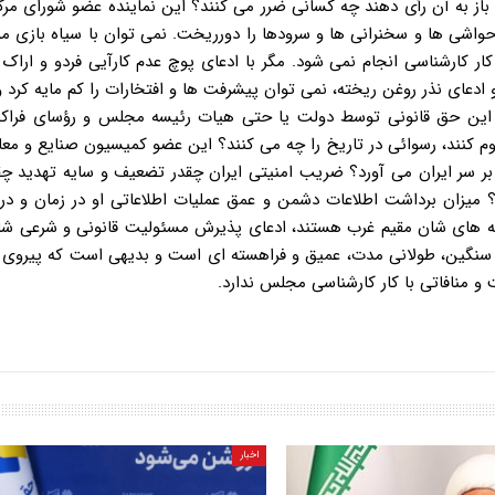
 باز به آن رأی دهند چه کسانی ضرر می کنند؟ این نماینده عضو شورای مر
و حواشی ها و سخنرانی ها و سرودها را دورریخت. نمی توان با سیاه بازی مو
ار کارشناسی انجام نمی شود. مگر با ادعای پوچ عدم کارآیی فردو و اراک 
ادعای نذر روغن ریخته، نمی توان پیشرفت ها و افتخارات را کم مایه کرد و
از این حق قانونی توسط دولت یا حتی هیات رئیسه مجلس و رؤسای فراک
کنند، رسوائی در تاریخ را چه می کنند؟ این عضو کمیسیون صنایع و معاد
 بر سر ایران می آورد؟ ضریب امنیتی ایران چقدر تضعیف و سایه تهدید چق
 میزان برداشت اطلاعات دشمن و عمق عملیات اطلاعاتی او در زمان و در
چه های شان مقیم غرب هستند، ادعای پذیرش مسئولیت قانونی و شرعی شان
ر سنگین، طولانی مدت، عمیق و فراهسته ای است و بدیهی است که پیروی ا
 منافاتی با کار کارشناسی مجلس ندارد.
اخبار