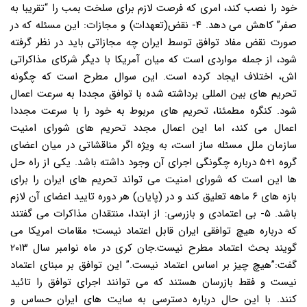
خود را نصب کند، امری که فرصت لازم برای سلخت بمب را “تقریبا به
صفر” کاهش می دهد. ۴- نقض(تعهدات) و مجازات: این مسئله که در
صورت نقض مفاد توافق توسط ایران چه مجازاتی باید در نظر گرفته
شود، از جمله مواردی است که میان آمریکا با دیگر شرکای مذاکراتی
اش، اختلاف ایجاد کرده است. این سوال مطرح است که چگونه
تحریم های بین المللی برداشته شده با توافق مجددا به سرعت اعمال
شود. کنگره مطمئنا، تحریم های مربوط به خود را با سرعت مجددا
اعمال می کند، اما این اعمال مجدد تحریم های شورای امنیت
سازمان ملل مسئله ساز است، به ویژه اگر مناقشاتی در میان اعضای
گروه ۱+۵ درباره چگونگی اجرای آن وجود داشته باشد. یکی از راه حل
ها این است که شورای امنیت می تواند تحریم های ایران را برای
بازه های ۶ ماهه تعلیق کند و در (پایان) هر دوره تایید اعضای آن لازم
باشد. ۵- بی اعتمادی و بازرسی: از ابتدا، منتقدان مذاکرات می گفتند
که درباره هیچ توافقی ایران قابل اعتماد نیست؛ مقامات امریکا می
گویند بحث اعتماد مطرح نیست.جان کری در ماه نوامبر سال ۲۰۱۳
گفت:”هیچ چیز بر اساس اعتماد نیست.” این توافق بر مبنای اعتماد
نیست و فقط بازرسان هستند که می توانند اجرای توافق را تائید
کنند. با این حال درباره دسترسی به سایت های ایران حساس و