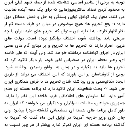
توجه به برخی از عناصر اساسی شناخته شده از جمله تعهد قبلی ایران
به محدود کردن تعداد سانتریفیوژهایی که برای یک دهه آینده فعالیت
می کنند، معیار یک توافق نهایی بستگی به حل و فصل مسائل ذیل
دارد: ۱- رفع تحریم ها: هیچ موضوعی در میان دو طرف دست کم از
نظر اظهارنظرها، به اندازه این سئوال که تحریم های علیه ایران با چه
سرعتی باید برداشته شود، اختلاف برانگیز نبوده است. دولت های
غربی، اصرار دارند که تحریم ها به تدریج و بر مبنای گام های عملی
ایران در اجرای توافقنامه برداشته خواهد شد. ولی آیت الله علی خامنه
ای، رهبر معظم ایران در سخنرانی اخیر خود، بار دیگر تاکید کرد که
تحریم ها باید به یکباره و در زمان به توافق رسیدن برداشته شود.
برخی از کارشناسان بر این باورند که این اختلاف می تواند از طریق
ایجاد مکانیسمی برای برداشته شدن تحریم ها با فرض همکاری ایران
حل شود. ۲- بحث شفافیت. ایران تاکید دارد که برنامه هسته ای صلح
آمیز دارد. اما سازمان های اطلاعاتی غرب خلاف این نظر را دارند.
جمهوری خواهان، مقامات اسرائیلی و دیگران می خواهند که ایران به
طور کامل برنامه های هسته ای تسلیحاتی گذشته خودرا بپذیرد. ولی
جان کری وزیر خارجه آمریکا در اوایل این ماه گفت که آمریکا به
گذشته برنامه هسته ای ایران تمرکز ندارد بیشتر از هر چیز نسبت به