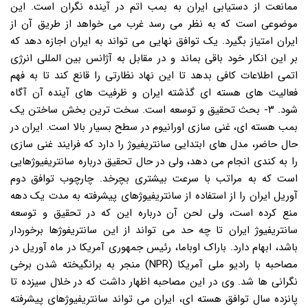
ممانعت از دستیابی ایران به بمب اتم در آینده نگران است. این
موضوعی است که به نظر می رسد غرب می خواهد از طریق آن از
ایران امتیاز بگیرد. یک توافق نهایی می تواند به ایران اجازه دهد که
بر این انکار خود باقی بماند و در مقابل به آژانس بین المللی انرژی
اتمی اطلاعات کافی بدهد تا این نهاد نظارتی را قانع کند تا به فهم
فعالیت های هسته ای گذشته ایران و ظرفیت های آینده آن آگاه
شود. ۳- بحث تحقیق و توسعه است. سخت ترین بخش ساختن یک
بمب هسته ای، غنی سازی اورانیوم در سطح بسیار بالا است. ایران در
حال حاضر، مدل های ابتدایی سانتریفیوژ را دارد که فرایند غنی سازی
را به کندی انجام می دهد، ولی در حال تحقیق درباره سانتریفیوژهایی
است که به مراتب با سرعت بیشتری بچرخد. چارچوب توافق دوم
آوریل ایران را از استفاده از سانتریفیوژهای پیشرفته به مدت یک دهه
منع کرده است، ولی لحن آن درباره این که در تحقیق و توسعه
سانتریفیوژ ایران تا چه حد می تواند از این سانتریفوژها برخوردار
باشد، ابهام دارد. باراک اوباما، رئیس جمهوری آمریکا در ماه آوریل در
مصاحبه با رادیو ملی آمریکا (NPR) منجر به برانگیخته شدن برخی
نگرانی ها شد. وی در این مصاحبه اظهار داشت که در خلال سیزده تا
پانزده سال توافق هسته ای، ایران می تواند سانتریفیوژهای پیشرفته