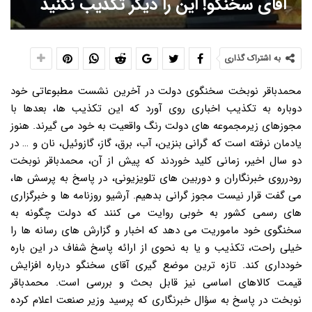
آقای سخنگو! این را دیگر تکذیب نکنید
به اشتراک گذاری
محمدباقر نوبخت سخنگوی دولت در آخرین نشست مطبوعاتی خود
دوباره به تکذیب اخباری روی آورد که این تکذیب ها، بعدها با
مجوزهای زیرمجموعه های دولت رنگ واقعیت به خود می گیرند. هنوز
یادمان نرفته است که گرانی بنزین، آب، برق، گاز، گازوئیل، نان و … در
دو سال اخیر، زمانی کلید خوردند که پیش از آن، محمدباقر نوبخت
رودرروی خبرنگاران و دوربین های تلویزیونی، در پاسخ به پرسش ها،
می گفت قرار نیست مجوز گرانی بدهیم. آرشیو روزنامه ها و خبرگزاری
های رسمی کشور به خوبی روایت می کنند که دولت چگونه به
سخنگوی خود ماموریت می دهد که اخبار و گزارش های رسانه ها را
خیلی راحت، تکذیب و یا به نحوی از ارائه پاسخ شفاف در این باره
خودداری کند. تازه ترین موضع گیری آقای سخنگو درباره افزایش
قیمت کالاهای اساسی نیز قابل بحث و بررسی است. محمدباقر
نوبخت در پاسخ به سؤال خبرنگاری که پرسید وزیر صنعت اعلام کرده