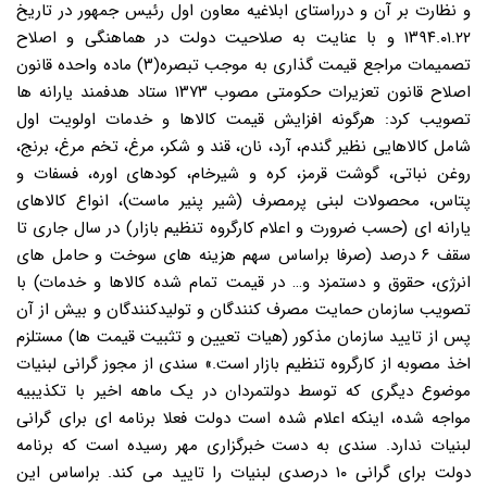
و نظارت بر آن و درراستای ابلاغیه معاون اول رئیس جمهور در تاریخ
۱۳۹۴.۰۱.۲۲ و با عنایت به صلاحیت دولت در هماهنگی و اصلاح
تصمیمات مراجع قیمت گذاری به موجب تبصره(۳) ماده واحده قانون
اصلاح قانون تعزیرات حکومتی مصوب ۱۳۷۳ ستاد هدفمند یارانه ها
تصویب کرد: هرگونه افزایش قیمت کالاها و خدمات اولویت اول
شامل کالاهایی نظیر گندم، آرد، نان، قند و شکر، مرغ، تخم مرغ، برنج،
روغن نباتی، گوشت قرمز، کره و شیرخام، کودهای اوره، فسفات و
پتاس، محصولات لبنی پرمصرف (شیر پنیر ماست)، انواع کالاهای
یارانه ای (حسب ضرورت و اعلام کارگروه تنظیم بازار) در سال جاری تا
سقف ۶ درصد (صرفا براساس سهم هزینه های سوخت و حامل های
انرژی، حقوق و دستمزد و… در قیمت تمام شده کالاها و خدمات) با
تصویب سازمان حمایت مصرف کنندگان و تولیدکنندگان و بیش از آن
پس از تایید سازمان مذکور (هیات تعیین و تثبیت قیمت ها) مستلزم
اخذ مصوبه از کارگروه تنظیم بازار است.» سندی از مجوز گرانی لبنیات
موضوع دیگری که توسط دولتمردان در یک ماهه اخیر با تکذیبیه
مواجه شده، اینکه اعلام شده است دولت فعلا برنامه ای برای گرانی
لبنیات ندارد. سندی به دست خبرگزاری مهر رسیده است که برنامه
دولت برای گرانی ۱۰ درصدی لبنیات را تایید می کند. براساس این