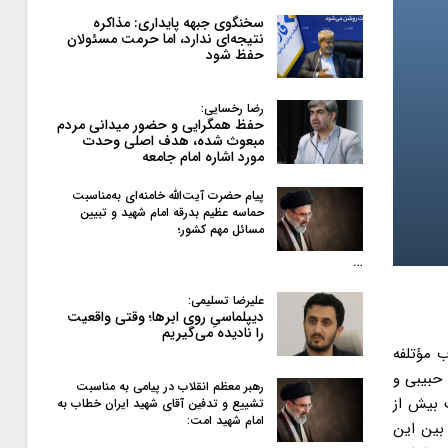
سخنگوی جبهه پایداری: مذاکره
نتیجه‌ای ندارد، اما حرمت مسئولان
حفظ شود
رضا رخسایی:
حفظ همگرایی و حضور میدانی مردم
مبعوث شده، هدف اصلی وحدت
مورد اشاره امام جامعه
پیام حضرت آیت‌الله خامنه‌ای به‌مناسبت
حماسه عظیم بدرقه امام شهید و تبیین
مسائل مهم کشور؛
…
علیرضا تسلیمی:
دیپلماسیِ روی ابرها؛ وقتی واقعیت
را نادیده می‌گیریم
ب مؤتلفه
حبیبی و
رهبر معظم انقلاب در پیامی به‌ مناسبت
 بیش از
تشییع و تدفین آقای شهید ایران خطاب به
امام شهید امت:
بین این