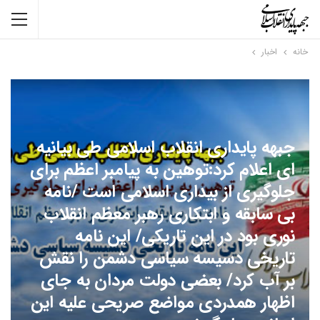
خانه
اخبار
جبهه پایداری انقلاب اسلامی طی بیانیه
ای اعلام کرد:توهین به پیامبر اعظم برای
جلوگیری از بیداری اسلامی است /نامه
بی سابقه و ابتکاری رهبر معظم انقلاب
نوری بود در این تاریکی/ این نامه
تاریخی دسیسه سیاسی دشمن را نقش
بر آب کرد/ بعضی دولت مردان به جای
اظهار همدردی مواضع صریحی علیه این