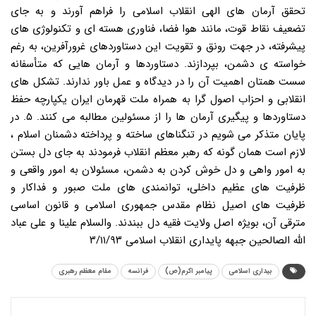
تحقق آرمان های الهی انقلاب اسلامی را فراهم آورند و به جای
تضعیف نقاط قوت، مانند هوا فضا، فناوری هسته ای و تکنولوژی های
پیشرفته، در جهت رونق و تقویت این دستاوردهای غرورآفرین، به رغم
خواسته ی دشمن، بپردازند. دستاوردها و آرمان هایی که متأسفانه
سست همتان اهمیت آن را در دیدگاه و عمل باور ندارند. تشکل های
انقلابی و احزاب اصول گرا به همراه ملت قهرمان ایران یکپارچه حفظ
دستاوردها و پیگیری آرمان ها را از مسئولین مطالبه می کنند. ۵. در
پایان متذکر می شویم در تنگناهای ساخته و پرداخته دشمنان اسلام ،
لازم است همان گونه که رهبر معظم انقلاب فرمودند به جای دل بستن
به امور واهی و دل خوش کردن به دشمن، مسئولان به امور واقعی و
ظرفیت های عظیم داخلی، توانمندی های ملت صبور و فداکار و
ظرفیت های اصیل نظام مقدس جمهوری اسلامی و قانون اساسی
مترقی آن، بویژه اصل ولایت فقیه دل ببندند. والسلام علینا و علی عباد
الله الصالحین جبهه پایداری انقلاب اسلامی ۳/۱۱/۹۳
بیداری اسلامی
پیامبر اکرم(ص)
فرانسه
مقام معظم رهبری