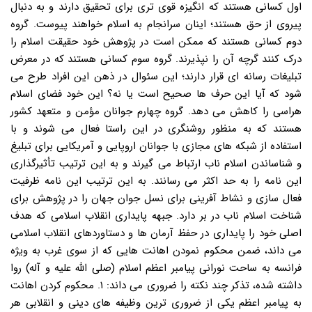
اول کسانی هستند که انگیزه قوی تری برای تحقیق دارند و به دنبال
پیروی از حق هستند؛ اینان سرانجام به اسلام خواهند پیوست. گروه
دوم کسانی هستند که ممکن است در پژوهش خود حقیقت اسلام را
درک کنند گرچه آن را نپذیرند. گروه سوم کسانی هستند که در معرض
تبلیغات رسانه ای قرار دارند؛ این سئوال در ذهن این افراد طرح می
شود که آیا این حرف ها صحیح است یا نه؟ این خود فضای اسلام
هراسی را کاهش می دهد. گروه چهارم جوانان مؤمن و متعهد کشور
هستند که به منظور روشنگری در این راستا فعال می شوند و با
استفاده از شبکه های مجازی با جوانان اروپایی و آمریکایی برای تبلیغ
و شناساندن اسلام ناب ارتباط می گیرند و به این ترتیب تأثیرگذاری
این نامه را به حد اکثر می رسانند. به این ترتیب این نامه ظرفیت
فعال سازی و نشاط آفرینی برای نسل جوان جهان را در پژوهش برای
شناخت اسلام ناب در بر دارد. جبهه پایداری انقلاب اسلامی که هدف
اصلی خود را پایداری در حفظ آرمان ها و دستاوردهای انقلاب اسلامی
می داند، ضمن محکوم نمودن اهانت هایی که از سوی غرب به ویژه
فرانسه به ساحت نورانی پیامبر اعظم اسلام (صلی الله علیه و آله) روا
داشته شده، تذکر چند نکته را ضروری می داند: ۱. محکوم کردن اهانت
به پیامبر اعظم یکی از ضروری ترین وظیفه های دینی و انقلابی هر