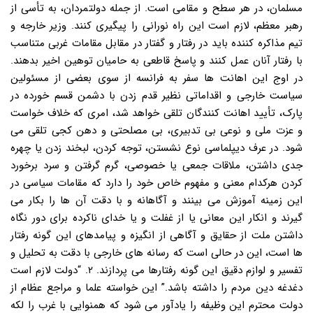
مسلمان، در هر سطح و مقامی است. از جمله دولتمردان، به تأسی از
رهبر معظم، لازم است این راه نورانی را پیگیری کنند. وزیر خارجه و
تیم مذاکره کننده باید در رفتار و گفتار در مقابل مقامات غربی متناسب
با رفتار آنان عمل کنند و پاسخ قاطعی به حامیان توهین اخیر بدهند.
در اوج این اهانت ها سفر به فرانسه از سوی بعضی از مسئولین
سیاست خارجی و اقداماتی نظیر قدم زدن با دشمن قسم خورده در
پارک، تأیید اهانت کنندگان تلقی خواهد شد، امری که خلاف خواست
و عزت ملی و نوعی بی تدبیری، بی مصلحتی و دهن کجی تلقی می
شود. در عرف دیپلماسی نوع نشستن، توجه کردن، لبخند زدن یا چهره
جدی داشتن، ملاقات جمعی یا خصوصی، گرم گرفتن و سرد برخورد
کردن هرکدام معنی و مفهوم خاص خود را دارد که مقامات سیاسی در
این زمینه آموزش می بینند و آگاهانه و با دقت آن ها را بکار می
گیرند و انکار این معانی یا از غفلت و یا خدای ناکرده برای دور نگاه
داشتن ملت از حقایق و آگاهی از انگیزه و پیامدهای این گونه رفتار
ها است، این در حالی است که رسانه های خارجی با دقت به تحلیل و
تفسیر و لوازم دقیق این گونه رفتارها می پردازند. ۲. “دولت لازم است
دغدغه دین مردم را داشته باشد.” این خواسته علما و مراجع عظام از
دولت محترم این وظیفه را یادآور می شود که همنوایی با غرب را لکه