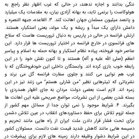
ننگی بدانند و اجازه ندهند، در حالی که غرب اظهار نظر راجع به
هولوکاست را برنمی تابد، به بهانه آزادی بیان، به مقدسات یک میلیارد
و پانصد میلیون مسلمان جهان اهانت کند. ۳. القاعده، جبهه النصره و
داعش دارای یک مبدأ و ریشه و یک مولد، یعنی استکبار، هستند.
ارتش فرانسه در حالی در پاریس به دنبال تروریست هاست که سلاح
های فرانسوی در خارج فرانسه در اختیار تروریست ها قرار دارد. این
عناصر خود فروخته، پیاده نظام استکبار و بهانه حمله به اسلام و پیامبر
اعظم (صلی الله علیه و آله) هستند و تا کنون نقش خود را در این
رابطه خوب بازی کرده اند. وابستگان داخلی این خودفروختگان که با
غرب هم نوایی می کنند و جلوی سفارت فرانسه گل می برند و
نشریاتی که تیترهایی نظیر “من شارلی هستم” می زنند نیز در این
زمره اند. لازم است بعضی دولت مردان به جای اظهار همدردی با
بسته شدن بعضی از این نشریات، مواضع صریحی علیه این اهانت ها
بگیرند. ۴. شرایط موجود را نمی توان جدا از مسائل مهم کشور از
جمله لزوم تلاش برای حفظ دستاوردهای انقلاب در عین تلاش دشمن
برای تحت فشار قرار دادن ملت ایران از راه هایی مانند تحریم و
دسیسه هایی مانند کاهش شدید قیمت نفت دانست. مسئولان کشور
در این شرایط دشوار وظیفه دارند زمینه های لازم برای پیشرفت در