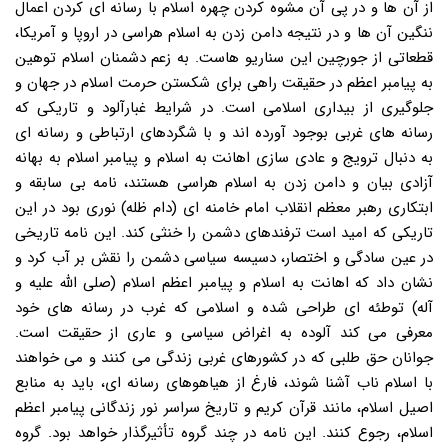
از آن ها و در پی آن مشوه کردن چهره اسلام با رسانه ای کردن اعمال
ننگین آن ها و در نتیجه دامن زدن به اسلام هراسی در اروپا و آمریکا،
قطعاتی از جورچین این سناریو هاست. به زعم دشمنان اسلام توهین
به پیامبر اعظم در حقیقت راهی برای شکستن حرمت اسلام در جهان و
جلوگیری از بیداری اسلامی است. در شرایط غبارآلود و تاریکی که
رسانه های غربی بوجود آورده اند و با شگردهای ارتباطی و رسانه ای
به دنبال ترویج و عادی سازی اهانت به اسلام و پیامبر اسلام به بهانه
آزادی بیان و دامن زدن به اسلام هراسی هستند، نامه بی سابقه و
ابتکاری رهبر معظم انقلاب امام خامنه ای (دام ظله) نوری بود در این
تاریکی که امید است ترفندهای دشمن را خنثی کند. این نامه تاریخی
در عین سادگی و اختصار، دسیسه سیاسی دشمن را نقش بر آب کرد و
نشان داد که اهانت به اسلام و پیامبر اعظم اسلام (صلی الله علیه و
آله) توطئه ای طراحی شده و اسلامی که غرب در رسانه های خود
معرفی می کند آلوده به اغراض سیاسی و عاری از حقیقت است.
جوانان حق طلبی که در کشورهای غربی زندگی می کنند و می خواهند
با اسلام ناب آشنا شوند، فارغ از هیاهوهای رسانه ای، باید به منابع
اصیل اسلام، مانند قرآن کریم و تاریخ سراسر نور زندگانی پیامبر اعظم
اسلام، رجوع کنند. این نامه در چند گروه تأثیرگذار خواهد بود. گروه