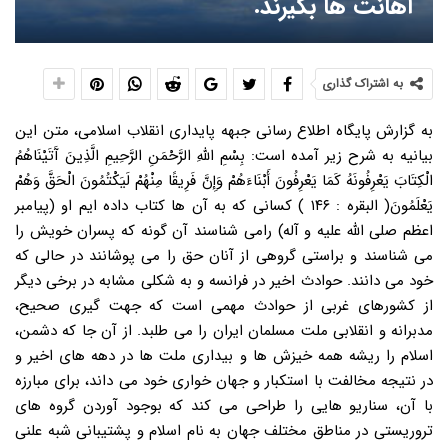
اهانت ها بگیرند.
به اشتراک گذاری
به گزارش پایگاه اطلاع رسانی جبهه پایداری انقلاب اسلامی، متن این
بیانیه به شرح زیر آمده است: بِسْمِ اللَّهِ الرَّحْمَنِ الرَّحِیمِ الَّذِینَ آَتَیْنَاهُمُ
الْکِتَابَ یَعْرِفُونَهُ کَمَا یَعْرِفُونَ أَبْنَاءَهُمْ وَإِنَّ فَرِیقًا مِنْهُمْ لَیَکْتُمُونَ الْحَقَّ وَهُمْ
یَعْلَمُونَ( البقره : ۱۴۶ ) کسانی که به آن ها کتاب داده ایم او (پیامبر
اعظم صلی الله علیه و آله) رامی شناسند آن گونه که پسران خویش را
می شناسند و براستی گروهی از آنان حق را می پوشانند در حالی که
خود می دانند. حوادث اخیر در فرانسه و به شکلی مشابه در برخی دیگر
از کشورهای غربی از حوادث مهمی است که جهت گیری صحیح،
مدبرانه و انقلابی ملت مسلمان ایران را می طلبد. از آن جا که دشمن،
اسلام را ریشه همه خیزش ها و بیداری ملت ها در دهه های اخیر و
در نتیجه مخالفت با استکبار و جهان خواری خود می داند، برای مبارزه
با آن، سناریو هایی را طراحی می کند که بوجود آوردن گروه های
تروریستی در مناطق مختلف جهان به نام اسلام و پشتیبانی شبه علنی