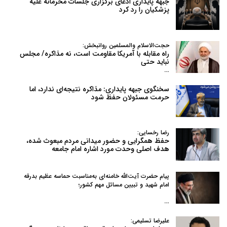
جبهه پایداری ادعای برگزاری جلسات محرمانه علیه
پزشکیان را رد کرد
حجت‌الاسلام والمسلمین روانبخش:
راه مقابله با آمریکا مقاومت است، نه مذاکره/ مجلس
نباید حتی
…
سخنگوی جبهه پایداری: مذاکره نتیجه‌ای ندارد، اما
حرمت مسئولان حفظ شود
رضا رخسایی:
حفظ همگرایی و حضور میدانی مردم مبعوث شده،
هدف اصلی وحدت مورد اشاره امام جامعه
پیام حضرت آیت‌الله خامنه‌ای به‌مناسبت حماسه عظیم بدرقه
امام شهید و تبیین مسائل مهم کشور؛
…
علیرضا تسلیمی: