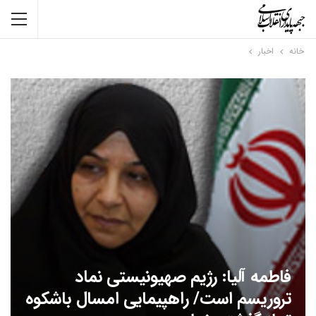
خانه
اخبار
فاطمه آلیا: رژیم صهیونیستی نماد
تروریسم است/ راهپیمایی امسال باشکوه