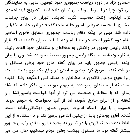
احمدی نژاد در دوره ریاست جمهوری خود توهین هایی به نمایندگان
می کرد، چرا در آن زمان واکنشی نشان داده نشد، تصریح کرد: احمدی
نژاد اینگونه زشت صحبت نکرد. نماینده تهران در بیان جزئیات
بیشتری از جلسه غیرعلنی امروز خانه ملت گفت: در این جلسه تذکراتی
داده شد مبنی بر اینکه مقام ریاست جمهوری مطابق قانون اساسی
مقام دوم کشور است، حرمت امام زاده را باید متولی نگه دارد، اگر قرار
باشد رئیس جمهور در واکنش به مخالفان و منتقدان خود الفاظ رکیک
به کار ببرد، قطعا جایگاه رئیس جمهور تضعیف خواهد شد. وی با بیان
اینکه رئیس جمهور باید در بیان گفته های خود برخی مسائل را
مراعات کند، تصریح کرد: چنین مباحثی در واقع یک نوع بدعت است،
زیرا هیچ دولتی تاکنون با مخالفان و منتقدانش اینگونه رفتار نکرده
است که از منتقدان بخواهند به جهنم بروند، من تذکر دادم که شاه
زمانی که با مخالفان صحبت می کرد از آنها خواست پاسپورتشان را
گرفته و از ایران خارج شوند، اما از آنها نخواست به جهنم بروند.
حسینیان با بیان اینکه ادبیات رئیس جمهور دیکتاتورمآبانه است،
گفت: آقای روحانی باید از چنین الفاظی پرهیز کند و با استفاده از این
الفاظ بدعت دیکتاتوری را در کشور به وجود نیاورد، آقای رئیس جمهور
پیشتر گفته بود ما مسئول بهشت رفتن مردم نیستیم، حال من می