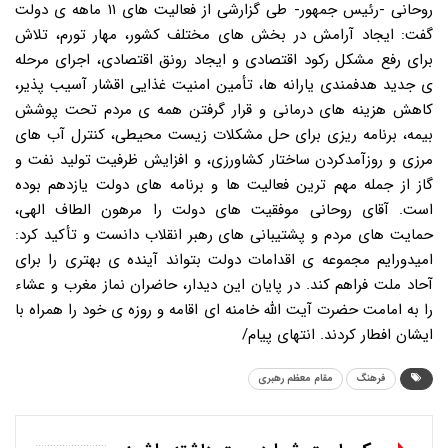
روحانی -رئیس جمهور- طی گزارشی از فعالیت های ۱۱ ماهه ی دولت
گفت: ایجاد آرامش در بخش های مختلف کشور، مهار تورم، تلاش
برای رفع مشکل رکود اقتصادی و ایجاد رونق اقتصادی، اجرای مرحله
ی جدید هدفمندی یارانه ها، تأمین امنیت غذایی اقشار آسیب پذیر،
کاهش هزینه های درمانی و قرار گرفتن همه ی مردم تحت پوشش
بیمه، برنامه ریزی برای حل مشکلات زیست محیطی، کنترل آب های
مرزی و روزآمدکردن ساختار کشاورزی، و افزایش ظرفیت تولید نفت و
گاز از جمله مهم ترین فعالیت ها و برنامه های دولت یازدهم بوده
است. آقای روحانی موفقیت های دولت را مرهون الطاف الهی،
حمایت های مردم و پشتیبانی های رهبر انقلاب دانست و تأکید کرد:
امیدورایم مجموعه ی اقدامات دولت بتواند آینده ی بهتری را برای
آحاد ملت فراهم کند. در پایان این دیدار، حاضران نماز مغرب و عشاء
را به امامت حضرت آیت الله خامنه ای اقامه و روزه ی خود را همراه با
ایشان افطار کردند. انتهای پیام/
فرهنگ
مقام معظم رهبری