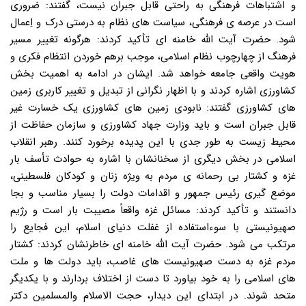
و اشتباهات فرهنگی به راحتی قابل جبران نیست، گفتند: ضروری
است در عرصه ی فرهنگی، سیاست های نظام به درستی درک و اِعمال
شود. حضرت آیت الله خامنه ای تأکید کردند: هرگونه تغییر مسیر
فرهنگ از چهارچوب نظام اسلامی، موجب برهم خوردن انتظام فکری و
هویت واقعی جامعه خواهد شد. ایشان در ادامه به اهمیت بخش
کشاورزی اشاره کردند و با اظهار نگرانی از تبدیل و تغییر کاربری زمین
های کشاورزی گفتند: نابودی زمین های کشاورزی یک خسارت غیر
قابل جبران است و باید وزارت جهاد کشاورزی و سازمان حفاظت از
محیط زیست به طور جدی با این پدیده برخورد کنند. رهبر انقلاب
اسلامی در بخش دیگری از سخنانشان با اشاره به حوادث تأسف بار
غزه و کشتار بی رحمانه ی مردم به ویژه زنان و کودکان فلسطینی،
موضع گیری رئیس جمهور و اقدامات دولت را بسیار مناسب و بجا
دانستند و تأکید کردند: مسائل غزه واقعاً مصیبت بار است و رژیم
صهیونیستی با سوءاستفاده از غفلت دنیای اسلام، این فجایع را
مرتکب می شود. حضرت آیت الله خامنه ای خاطرنشان کردند: کشتار
مردم غزه به دست صهیونیست های غاصب، باید دولت ها و ملت
های اسلامی را به خود بیاورد تا دست از اختلاف بردارند و با یکدیگر
متحد شوند. در ابتدای این دیدار، حجت الاسلام والمسلمین دکتر