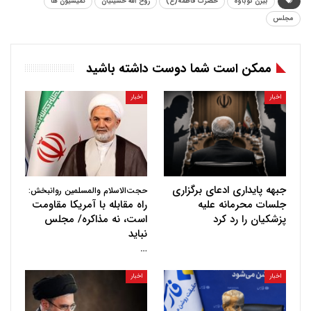
بیژن نوباوه
حضرت فاطمه(ع)
روح الله حسینیان
کمیسیون ها
مجلس
ممکن است شما دوست داشته باشید
اخبار
اخبار
جبهه پایداری ادعای برگزاری
حجت‌الاسلام والمسلمین روانبخش:
جلسات محرمانه علیه
راه مقابله با آمریکا مقاومت
پزشکیان را رد کرد
است، نه مذاکره/ مجلس
نباید
…
اخبار
اخبار