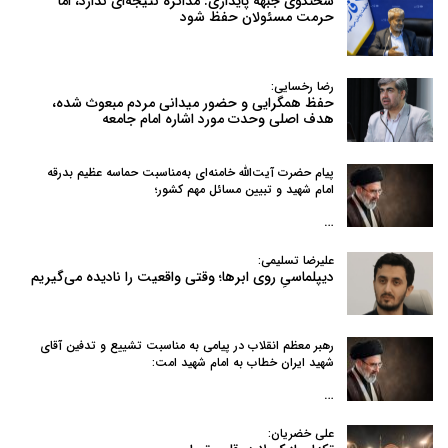
سخنگوی جبهه پایداری: مذاکره نتیجه‌ای ندارد، اما
حرمت مسئولان حفظ شود
رضا رخسایی:
حفظ همگرایی و حضور میدانی مردم مبعوث شده،
هدف اصلی وحدت مورد اشاره امام جامعه
پیام حضرت آیت‌الله خامنه‌ای به‌مناسبت حماسه عظیم بدرقه
امام شهید و تبیین مسائل مهم کشور؛
…
علیرضا تسلیمی:
دیپلماسیِ روی ابرها؛ وقتی واقعیت را نادیده می‌گیریم
رهبر معظم انقلاب در پیامی به‌ مناسبت تشییع و تدفین آقای
شهید ایران خطاب به امام شهید امت:
…
علی خضریان: